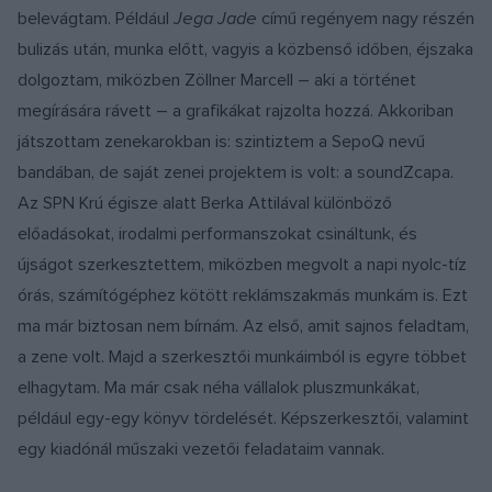
belevágtam. Például
Jega Jade
című regényem nagy részén
bulizás után, munka előtt, vagyis a közbenső időben, éjszaka
dolgoztam, miközben Zöllner Marcell – aki a történet
megírására rávett – a grafikákat rajzolta hozzá. Akkoriban
játszottam zenekarokban is: szintiztem a SepoQ nevű
bandában, de saját zenei projektem is volt: a soundZcapa.
Az SPN Krú égisze alatt Berka Attilával különböző
előadásokat, irodalmi performanszokat csináltunk, és
újságot szerkesztettem, miközben megvolt a napi nyolc-tíz
órás, számítógéphez kötött reklámszakmás munkám is. Ezt
ma már biztosan nem bírnám. Az első, amit sajnos feladtam,
a zene volt. Majd a szerkesztői munkáimból is egyre többet
elhagytam. Ma már csak néha vállalok pluszmunkákat,
például egy-egy könyv tördelését. Képszerkesztői, valamint
egy kiadónál műszaki vezetői feladataim vannak.