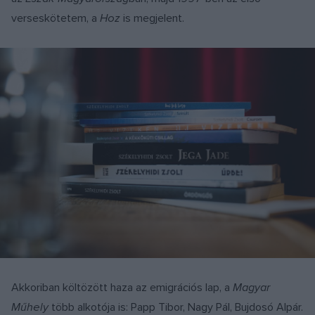
verseskötetem, a
Hoz
is megjelent.
Akkoriban költözött haza az emigrációs lap, a
Magyar
Műhely
több alkotója is: Papp Tibor, Nagy Pál, Bujdosó Alpár.