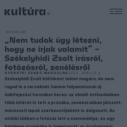
M
IRODALOM
„Nem tudok úgy létezni,
hogy ne írjak valamit” –
Székelyhidi Zsolt írásról,
fotózásról, zenélésről
GYÖRGYEI SZABÓ MAGDOLNA
2022. ÁPRILIS 6.
Székelyhidi Zsolt költőként tekint magára, de nem
ragad le a verseknél, hanem folyamatosan új
önkifejezési formákat keres: az elmúlt évtizedekben
több kitérőt is tett a prózába, zenekarokban játszott,
művészeti lapok szerkesztőjeként is dolgozott. Az
utóbbi időben a fotózás lett a szenvedélye, és egy
hatalmas projektbe is belefogott: az ószövetségi