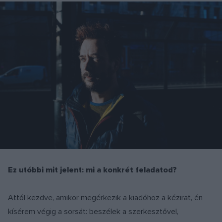
Ez utóbbi mit jelent: mi a konkrét feladatod?
Attól kezdve, amikor megérkezik a kiadóhoz a kézirat, én
kísérem végig a sorsát: beszélek a szerkesztővel,