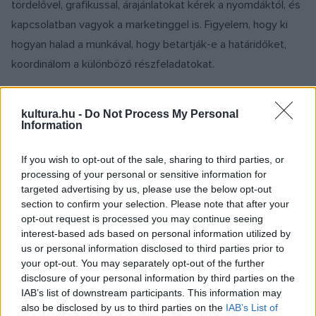
tördelővel, grafikussal, árajánlatokat kérek a nyomdáktól, és
kapcsolatban vagyok a marketinggel is. Figyelem, hogy ki
hogyan halad a munkával, hogy betartják-e a határidőket,
koordinálom a különböző részfeladatokat.
Ez a típusú menedzseri munka azért eléggé elüt a
kultura.hu -
Do Not Process My Personal
versírástól. Mennyire feszül össze a művészi
Information
lelkivilágoddal?
If you wish to opt-out of the sale, sharing to third parties, or
processing of your personal or sensitive information for
Valójában felszabadít. Elsősorban azért, mert nem kell
targeted advertising by us, please use the below opt-out
minden egyes munkafolyamatánál a gép előtt ülnöm.
section to confirm your selection. Please note that after your
opt-out request is processed you may continue seeing
Persze, mint minden szakmának, ennek is megvannak a
interest-based ads based on personal information utilized by
nehézségei. Amikor már nyomtatás előtt van egy könyv,
us or personal information disclosed to third parties prior to
általában jól besűrűsödnek a feladatok, így olyankor nem
your opt-out. You may separately opt-out of the further
disclosure of your personal information by third parties on the
nagyon tudok egy-egy órát kiszakítani magamnak arra, hogy
IAB’s list of downstream participants. This information may
a versekkel foglalkozzam. Másfelől viszont a különböző
also be disclosed by us to third parties on the
IAB’s List of