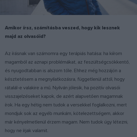
Amikor írsz, számításba veszed, hogy kik lesznek
majd az olvasóid?
Az írásnak van számomra egy terápiás hatása: ha kiírom
magamból az aznapi problémákat, az feszültségcsökkentő,
és nyugodtabban is alszom tőle. Ehhez még hozzájön a
késztetésem a megnyilatkozásra, függetlenül attól, hogy
rátalál-e valakire a mű. Nyilván jólesik, ha pozitív olvasói
visszajelzéseket kapok, de azért alapvetően magamnak
írok. Ha egy hétig nem tudok a versekkel foglalkozni, mert
mondjuk sok az egyéb munkám, kötelezettségem, akkor
már kényelmetlenül érzem magam. Nem tudok úgy létezni,
hogy ne írjak valamit.