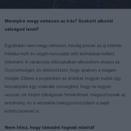
Mennyire megy nehezen az írás? Szokott alkotói
válságod lenni?
Egyáltalán nem megy nehezen, mindig jönnek az új ötletek.
Például múlt év végén hosszabb időt kórházban kellett
töltenem. A várakozás időszakában elkezdtem olvasni az
Ószövetséget, és eldöntöttem, hogy újraírom a magam
módján. Ebben a projektben az érdekel, hogyan tudok úgy
hozzányúlni egy szakrális szöveghez, hogy ne legyen
visszás, ne tűnjön túlságosan fennköltnek, magasztosnak az
eredmény, és a versekbe belegyömöszöljem a saját
költészetemet is.
Nem félsz, hogy támadni fognak miatta?