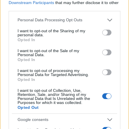
munkáim mind hozzá is adnak a költészetemhez, inspirálnak.
Downstream Participants
that may further disclose it to other
third parties.
Az életem eseményei, tapasztalatai később a verseimben is
fel-felbukkannak. Legutóbbi kötetem, az
Ami kék lesz
Please note that this website/app uses one or more Google
Personal Data Processing Opt Outs
services and may gather and store information including but
(Parnasszus Kiadó, 2021) ugyanakkor kevésbé kötődik
not limited to your visit or usage behaviour. You may click to
I want to opt-out of the Sharing of my
konkrét eseményekhez, inkább barangolás egy belső, költői
personal data.
grant or deny consent to Google and its third-party tags to
Opted In
világban, amiben épp jól érzem magam.
use your data for below specified purposes in below Google
consent section.
I want to opt-out of the Sale of my
Personal Data.
Opted In
I want to opt-out of processing my
Personal Data for Targeted Advertising.
Opted In
I want to opt-out of Collection, Use,
Retention, Sale, and/or Sharing of my
Personal Data that Is Unrelated with the
Purposes for which it was collected.
Opted Out
Google consents