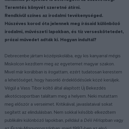
Teremtés könyvét szeretné átírni.
Rendkívül színes az irodalmi tevékenységed.
Húszéves korod óta jelennek meg írásaid különböző
irodalmi, művészeti lapokban, és tíz verseskötetedet,
prózai művedet adták ki. Hogyan indultál?
Debrecenbe jártam középiskolába, egy kis kanyarral mégis
Miskolcon kezdtem meg az egyetemet magyar szakon.
Mivel már korábban is írogattam, ezért tudatosan kerestem
a lehetőséget, hogy hasonló érdeklődésűek közé kerüljek.
Végül a Vass Tibor költő által alapított Új Bekezdés
alkotócsoportban találtam meg a helyem. Neki mutattam
meg először a verseimet. Kritikáival, javaslataival sokat
segített az elindulásban. Nem sokkal később elkezdtem
publikálni különböző lapokban, például a
Déli Hírlap
ban vagy
az
Észak-Magyarország
ban, majd 1997-ben az első