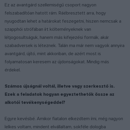
Ez az avantgárd szellemiségű csoport nagyon
felszabadítóan hatott rám. Ráébresztett arra, hogy
nyugodtan lehet a határokat feszegetni, hiszen nemcsak a
szapphói strófában írt költeményeknek van
létjogosultságuk, hanem más kifejezési formák, akár
szabadversek is léteznek. Talán ma már nem vagyok annyira
avantgárd, újító, mint akkoriban, de azért most is
folyamatosan keresem az újdonságokat. Mindig más
érdekel.
Számos újságnál voltál, illetve vagy szerkesztő is.
Ezek a feladatok hogyan egyeztethetők össze az
alkotói tevékenységeddel?
Egyre kevésbé. Amikor fiatalon elkezdtem írni, még nagyon
lelkes voltam, mindent elvállaltam, sokféle dologba