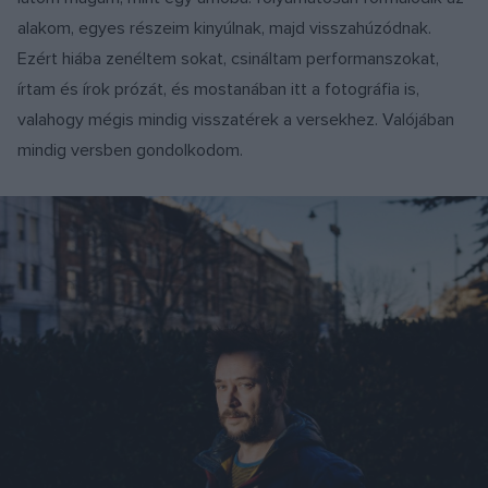
alakom, egyes részeim kinyúlnak, majd visszahúzódnak.
Ezért hiába zenéltem sokat, csináltam performanszokat,
írtam és írok prózát, és mostanában itt a fotográfia is,
valahogy mégis mindig visszatérek a versekhez. Valójában
mindig versben gondolkodom.