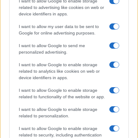
I want to allow Google to enable storage
related to advertising like cookies on web or
device identifiers in apps.
Az utóbbi időben a fotózás is bejött a képbe mint
I want to allow my user data to be sent to
Google for online advertising purposes.
önkifejezési forma. Ez hogyan kezdődött?
I want to allow Google to send me
Hatéves a kutyánk, Szifon, egy koromfekete belga griffon.
personalized advertising.
Amikor a szobában megpróbáltam lefotózni, valahogy az
I want to allow Google to enable storage
istennek sem sikerült. Először elkezdtem utánaolvasni, mit
related to analytics like cookies on web or
hogyan kellene csinálni a fényekkel, beállításokkal, aztán
device identifiers in apps.
vettem egy jobb kamerát is. Végül annyira beleszerettem a
I want to allow Google to enable storage
fényképezésbe, hogy fotósiskolába is beiratkoztam. A
related to functionality of the website or app.
fényképezésben is a művészi vonal vonz. Bár volt néhány
I want to allow Google to enable storage
rendezvény- vagy portréfotózásom, amiért fizettek, nem ez
related to personalization.
dominál. Valójában a hobbimat szeretném profibban csinálni,
ezért foglalkozom vele sokat. Míg az írás hosszú alkotói
I want to allow Google to enable storage
related to security, including authentication
folyamat, amelynek során érlelnem, ülepítenem kell az