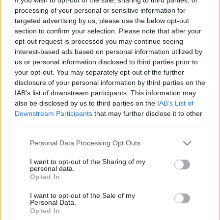
processing of your personal or sensitive information for
Kamerer Ulrik vejét választották meg bírónak. A magyarok
targeted advertising by us, please use the below opt-out
élén álló György deákot pedig saját híveivel üldöztették el a
section to confirm your selection. Please note that after your
városból. A magyar párt új vezetőjét, János ötvöst titokban
opt-out request is processed you may continue seeing
interest-based ads based on personal information utilized by
elfogatták, megkínozták, majd meggyilkolták, a holttestet
us or personal information disclosed to third parties prior to
pedig a Dunába dobták. Miután testét az ár partra vetette,
your opt-out. You may separately opt-out of the further
elszabadultak az indulatok. A feldühödött magyar polgárok a
disclosure of your personal information by third parties on the
IAB’s list of downstream participants. This information may
város szőlőiben dolgozó napszámosokkal a német
also be disclosed by us to third parties on the
IAB’s List of
kereskedők házaira támadtak - a szintén gazdag zsákmányt
Downstream Participants
that may further disclose it to other
kínáló olasz boltok ugyanakkor sértetlenek maradtak. A
third parties.
mozgalmat leverték, a város vezetősége azonban átalakult:
Please note that this website/app uses one or more Google
Personal Data Processing Opt Outs
a tanácsot ettől kezdve 50-50 magyar és német polgárból
services and may gather and store information including but
not limited to your visit or usage behaviour. You may click to
I want to opt-out of the Sharing of my
álló testület választotta. A tanácstagok fele magyar, fele
personal data.
grant or deny consent to Google and its third-party tags to
Opted In
német volt, a bírói tisztet egyik évben magyar, másik évben
use your data for below specified purposes in below Google
német viselte. A felkelés hatása az országos politikában is
consent section.
I want to opt-out of the Sale of my
Personal Data.
érezhető volt: az országgyűlésen megjelent köznemesség
Opted In
idegenellenes javaslatait a budai fegyverzajban a király és