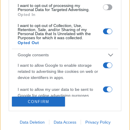
I want to opt-out of processing my
környezete nem merte visszautasítani. Így azok bekerültek
Personal Data for Targeted Advertising.
Opted In
Albert törvényébe.
I want to opt-out of Collection, Use,
Retention, Sale, and/or Sharing of my
Personal Data that Is Unrelated with the
Purposes for which it was collected.
Opted Out
HÍREK
Google consents
I want to allow Google to enable storage
MEGOSZTÁS
related to advertising like cookies on web or
device identifiers in apps.
I want to allow my user data to be sent to
Google for online advertising purposes.
CONFIRM
I want to allow Google to send me
personalized advertising.
Data Deletion
Data Access
Privacy Policy
I want to allow Google to enable storage