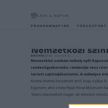
EZEN A NAPON
PROGRAMNAPTÁR
FÓKUSZPON
EGYÉB
Nemzetközi szính
ARCHÍV
2018. JÚLIUS 5.
Nemzetközi színházi műhely nyílt Kaposvár
rendezőgyakornoka, rendezője vesz rész
tartott sajtótájékoztatón. A műhelyre ér
Kozma András beszámolt arról, hogy a július 8
Egyetem, ahol a helyi Rippl-Rónai Művészeti 
Teatro képviselteti magát, de érkezett művés