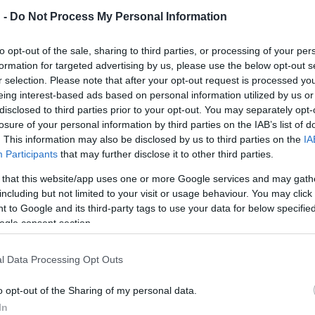
 -
Do Not Process My Personal Information
erségórákat tartanak a fiataloknak, akik délután vegyes, nemzet
to opt-out of the sale, sharing to third parties, or processing of your per
 és Júlia
című műve alapján készült 20-25 perces produkcióikat
formation for targeted advertising by us, please use the below opt-out s
r selection. Please note that after your opt-out request is processed y
eing interest-based ads based on personal information utilized by us or
disclosed to third parties prior to your opt-out. You may separately opt-
losure of your personal information by third parties on the IAB’s list of
ője, a Nemzeti Színház főigazgatója, a Kaposvári Egyetem művész
. This information may also be disclosed by us to third parties on the
IA
Participants
that may further disclose it to other third parties.
zképzés, mert el tudja helyezni magát a színházi iskolák nemzetk
földi intézmények áldoznak arra, hogy hallgatóik Kaposvárra jöj
 that this website/app uses one or more Google services and may gath
including but not limited to your visit or usage behaviour. You may click 
 to Google and its third-party tags to use your data for below specifi
ogle consent section.
l Data Processing Opt Outs
edagógusa azt mondta: diákjaik a kurzuson más szemléletmódokka
o opt-out of the Sharing of my personal data.
pedig rengeteg közös dolgot fedezhetnek fel.
In