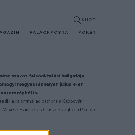
SHOP
AGAZIN
PALACKPOSTA
POKET
nész szakos felsőoktatási hallgatója,
omogyi megyeszékhelyen július 4-én
oszországból is.
tedik alkalommal ad otthont a Kaposvári
i Művész Színház és Olaszországból a Piccolo