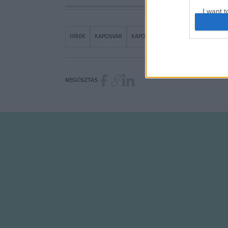
I want t
web or d
HÍREK
KAPOSVÁR
KAPOSVÁRI EGYETEM
KOZMA AND
I want t
or app.
I want t
MEGOSZTÁS
I want t
authenti