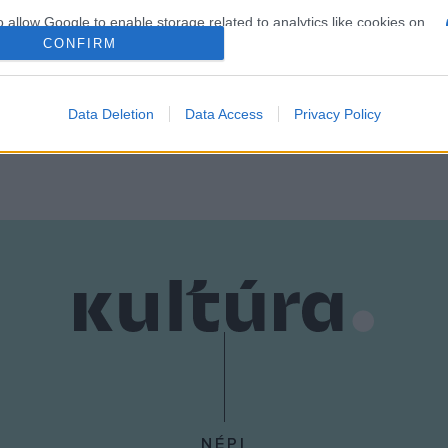
o allow Google to enable storage related to analytics like cookies on
evice identifiers in apps.
CONFIRM
RÁS
RENDEZÕ
SZÍNÉSZ
SZÍNHÁZ
o allow Google to enable storage related to functionality of the website
Data Deletion
Data Access
Privacy Policy
o allow Google to enable storage related to personalization.
o allow Google to enable storage related to security, including
cation functionality and fraud prevention, and other user protection.
NÉPI