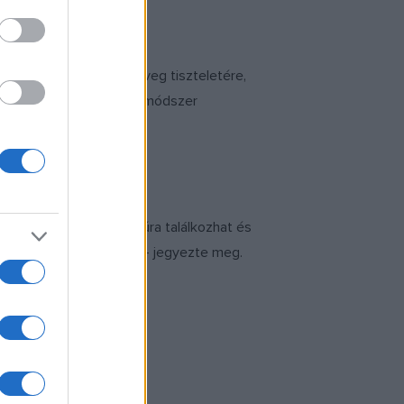
hangsúlyt fektet a szöveg tiszteletére,
számára legmegfelelőbb módszer
m kurzusán számos kultúra találkozhat és
l, s arról, kik vagyunk – jegyezte meg.