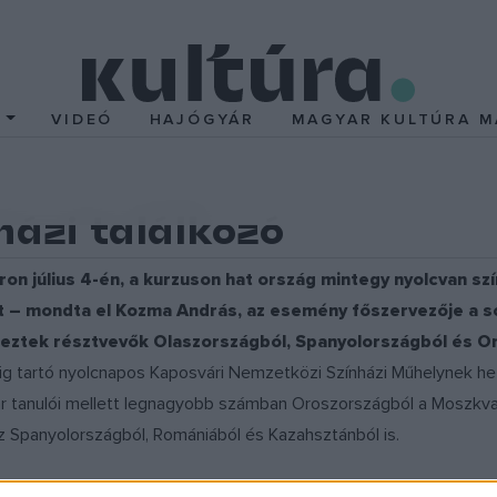
T
VIDEÓ
HAJÓGYÁR
MAGYAR KULTÚRA M
ázi találkozó
on július 4-én, a kurzuson hat ország mintegy nyolcvan szí
t – mondta el Kozma András, az esemény főszervezője a s
keztek résztvevők Olaszországból, Spanyolországból és Or
-ig tartó nyolcnapos Kaposvári Nemzetközi Színházi Műhelynek he
Kar tanulói mellett legnagyobb számban Oroszországból a Moszkva
z Spanyolországból, Romániából és Kazahsztánból is.