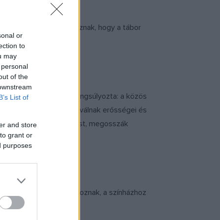
közi csoportokban dolgoznak, hogy a tábor
sonal or
 – tette hozzá.
ection to
ou may
 personal
out of the
 downstream
eti rektorhelyettese hangsúlyozta: a közös
B’s List of
özi térképén, láthatóvá válnak erősségei és
jenek, megismerjék egymást, megosszák
er and store
to grant or
ed purposes
l, szisztémákkal találkoznak, a színházhoz