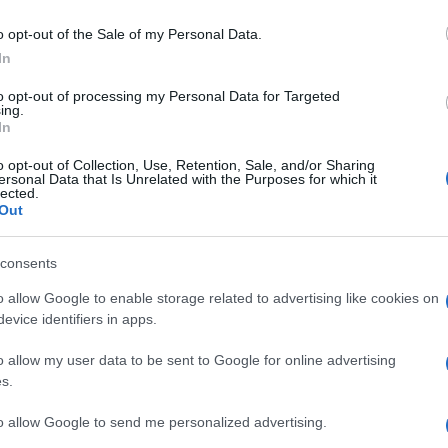
o opt-out of the Sale of my Personal Data.
In
ra arról szólt, hogy az intézményük a színművészképzésében nagy 
to opt-out of processing my Personal Data for Targeted
keznek minél szélesebb spektrumot kínálni a diákoknak a maguk 
ing.
In
ely is segítséget nyújt.
o opt-out of Collection, Use, Retention, Sale, and/or Sharing
ersonal Data that Is Unrelated with the Purposes for which it
lected.
Out
i Főiskola képviselője úgy fogalmazott, hogy a Kaposvári Egyete
consents
család vagyunk, s a bő egy hét alatt sokat megtudhatunk az életrő
o allow Google to enable storage related to advertising like cookies on
evice identifiers in apps.
o allow my user data to be sent to Google for online advertising
s.
to allow Google to send me personalized advertising.