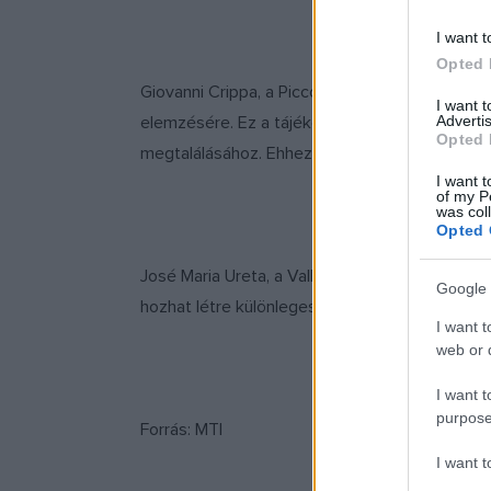
I want t
Opted 
Giovanni Crippa, a Piccolo Teatro színésztaná
I want 
elemzésére. Ez a tájékozódási pont, de igye
Advertis
Opted 
megtalálásához. Ehhez a kaposvári színház műh
I want t
of my P
was col
Opted 
José Maria Ureta, a Valladolidi Drámaművészet
Google 
hozhat létre különleges közösséget. Egy nagy 
I want t
web or d
I want t
purpose
Forrás: MTI
I want 