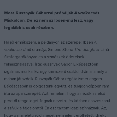
Most Rusznyák Gáborral próbálják
A vadkacsá
t
Miskolcon. De ez nem az Ibsen-mű lesz, vagy
legalábbis csak részben.
Ha jól emlékszem, a példányon az szerepel: Ibsen
A
vadkacsa
című drámája, Simone Stone
The daughter
című
filmforgatókönyve és a színészek ötleteinek
felhasználásával. Írta: Rusznyák Gábor. Elképesztően
izgalmas munka. Ez egy krimiszerű családi dráma, amely a
mában játszódik. Rusznyák Gábor régóta ismer engem,
Békéscsabán is dolgoztunk együtt, és tulajdonképpen rám
írta az apa szerepét. Azt remélem, hogy a nézők az első
perctől rengeteget fognak nevetni, és közben összeszorul
a szívük a fájdalomtól. Én ezt tartom igazi színháznak. Az,
hogy a mai életünkről mesél, nem jelent erőltetett, direkt