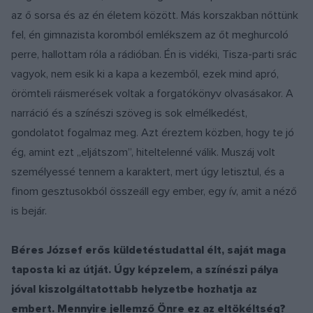
az ő sorsa és az én életem között. Más korszakban nőttünk
fel, én gimnazista koromból emlékszem az őt meghurcoló
perre, hallottam róla a rádióban. Én is vidéki, Tisza-parti srác
vagyok, nem esik ki a kapa a kezemből, ezek mind apró,
örömteli ráismerések voltak a forgatókönyv olvasásakor. A
narráció és a színészi szöveg is sok elmélkedést,
gondolatot fogalmaz meg. Azt éreztem közben, hogy te jó
ég, amint ezt „eljátszom”, hiteltelenné válik. Muszáj volt
személyessé tennem a karaktert, mert úgy letisztul, és a
finom gesztusokból összeáll egy ember, egy ív, amit a néző
is bejár.
Béres József erős küldetéstudattal élt, saját maga
taposta ki az útját. Úgy képzelem, a színészi pálya
jóval kiszolgáltatottabb helyzetbe hozhatja az
embert. Mennyire jellemző Önre ez az eltökéltség?