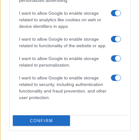
personalized advertising.
Miért mondta, hogy
talán
jó úton jár? Nem érzi
I want to allow Google to enable storage
ösztönösen, hogy jó-e amit csinál?
related to analytics like cookies on web or
device identifiers in apps.
Egy jó színész sosincs eltelve önmagával. A kétely
I want to allow Google to enable storage
előrevisz.
related to functionality of the website or app.
I want to allow Google to enable storage
related to personalization.
Örömteli, ha van mire szerénynek lenni.
I want to allow Google to enable storage
related to security, including authentication
A film – színészi szempontból – nagyon technikás
functionality and fraud prevention, and other
műfaj?
user protection.
Az eszközök egészen mások, mint a színpadon, de lényeg
ugyanaz: egy embert, sorsot kell hitelesen láttatni. Azt kell
CONFIRM
megkeresni, miként tud az ember a lehető
legszemélyesebb, önmaga lenni. Közben pedig remélem,