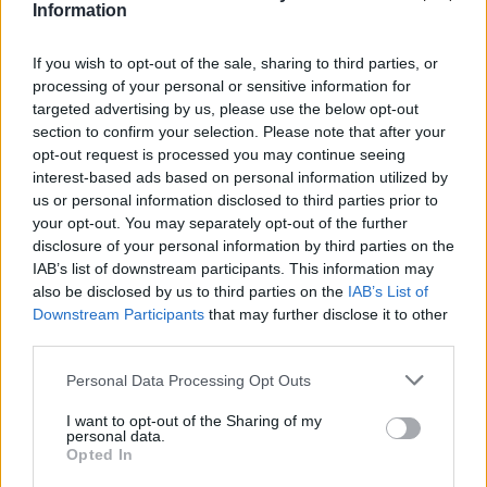
Information
maradok, mert a szerepeket éltetem.
If you wish to opt-out of the sale, sharing to third parties, or
Hány ilyen örömteli találkozás adódik egy színész
processing of your personal or sensitive information for
targeted advertising by us, please use the below opt-out
életében? Ön zömében társulatokban dolgozott. Úgy
section to confirm your selection. Please note that after your
képzelem, akadnak izgalmas szerepek, meg olyanok,
opt-out request is processed you may continue seeing
amiket muszáj eljátszani.
interest-based ads based on personal information utilized by
us or personal information disclosed to third parties prior to
your opt-out. You may separately opt-out of the further
Valóban. Ha öt évben adódik két ilyen szerep, az már óriási
disclosure of your personal information by third parties on the
ajándék. Az összes többi sem rossz vagy felesleges, mind
IAB’s list of downstream participants. This information may
also be disclosed by us to third parties on the
IAB’s List of
épít, tanulságokat hoz. Mégis ritka, hogy minden együtt áll.
Downstream Participants
that may further disclose it to other
third parties.
Nyolc éve szerződött Miskolcra, ahol remek társulat
Please note that this website/app uses one or more Google
Personal Data Processing Opt Outs
épült, fontos, izgalmas előadásokkal. Nézői szemmel
services and may gather and store information including but
ennél a kettőnél jóval több fontos szerepe jut
not limited to your visit or usage behaviour. You may click to
I want to opt-out of the Sharing of my
personal data.
grant or deny consent to Google and its third-party tags to
eszembe az elmúlt évekből kezdve A
mi osztályunk
tól
Opted In
use your data for below specified purposes in below Google
a
Kivilágos kivirradtig
című előadásig.