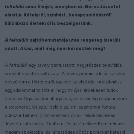
feltaláló
című filmjét, amelyben dr. Béres Józsefet
alakítja. Kételyről, színházi „bekapcsolódásról”,
különböző életekről is beszélgettünk.
A feltaláló
sajtóbemutatója után rengeteg interjút
adott. Akad, amit még nem kérdeztek meg?
A feltaláló
egy tavaly bemutatott, négyrészes televíziós
sorozat mozifilm változata. A tévés premier idején is sokat
beszéltem a történetről, így már az első idei interjúknál is
aggodalommal töltött el, hogy mi újat, érdekeset tudok
mondani. Ugyanakkor ahogy magam is mindig újragondolom
a történetet, letisztul belőle az, ami számomra fontos.
Sokszor felmerült, mit éreztem, mikor felkértek Béres
József eljátszására. Örültem. De aztán elkezdtem beleásni
magam az életébe, és lehetséges közös pontokat keresni