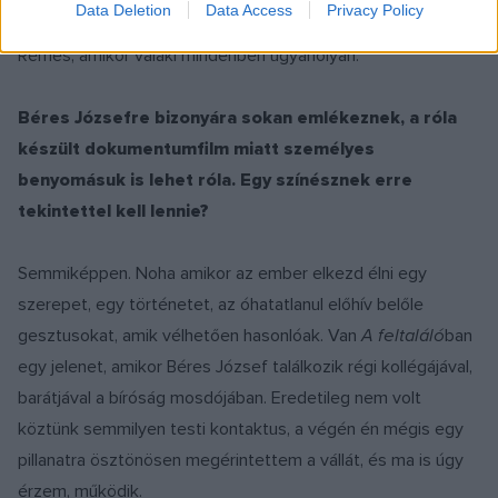
Data Deletion
Data Access
Privacy Policy
hogy mindig kicsit mást, újat tudok magamból mutatni.
Rémes, amikor valaki mindenben ugyanolyan.
Béres Józsefre bizonyára sokan emlékeznek, a róla
készült dokumentumfilm miatt személyes
benyomásuk is lehet róla. Egy színésznek erre
tekintettel kell lennie?
Semmiképpen. Noha amikor az ember elkezd élni egy
szerepet, egy történetet, az óhatatlanul előhív belőle
gesztusokat, amik vélhetően hasonlóak. Van
A feltaláló
ban
egy jelenet, amikor Béres József találkozik régi kollégájával,
barátjával a bíróság mosdójában. Eredetileg nem volt
köztünk semmilyen testi kontaktus, a végén én mégis egy
pillanatra ösztönösen megérintettem a vállát, és ma is úgy
érzem, működik.