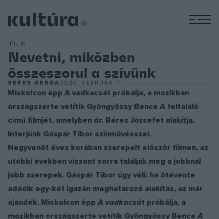
M
FILM
Nevetni, miközben
összeszorul a szívünk
SERES GERDA
2020. FEBRUÁR 11.
Miskolcon épp A vadkacsát próbálja, a mozikban
országszerte vetítik Gyöngyössy Bence A feltaláló
című filmjét, amelyben dr. Béres Józsefet alakítja.
Interjúnk Gáspár Tibor színművésszel.
Negyvenöt éves korában szerepelt először filmen, az
utóbbi években viszont sorra találják meg a jobbnál
jobb szerepek. Gáspár Tibor úgy véli: ha ötévente
adódik egy-két igazán meghatározó alakítás, az már
ajándék. Miskolcon épp
A vadkacsá
t próbálja, a
mozikban országszerte vetítik Gyöngyössy Bence
A