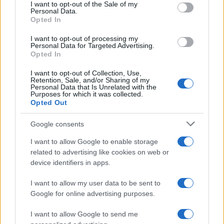
consent section.
I want to opt-out of the Sale of my
Personal Data.
Opted In
Valóban, ez a pályám, az életem legsűrűbb időszaka. A
színészi indulásom után egyáltalán nem volt lehetőségem
I want to opt-out of processing my
Personal Data for Targeted Advertising.
forgatni, negyvenöt évesen szerepeltem először filmen. Ez
Opted In
nem panasz, talán későn érő típus vagyok, és boldogsággal
I want to opt-out of Collection, Use,
tölt el, hogy mostanában számos izgalmas feladat talál meg.
Retention, Sale, and/or Sharing of my
Personal Data that Is Unrelated with the
Hogy számítanak rám − egy ilyen kiváló csapatban, mint a
Purposes for which it was collected.
Opted Out
miskolci társulat − talán azt jelzi, jó úton járok.
Google consents
Korábban is úgy érezte, hogy későn érő típus?
I want to allow Google to enable storage
related to advertising like cookies on web or
device identifiers in apps.
Intellektuálisan, érzelmileg, technikailag sokat fejlődtem, de
hazudnék, ha azt mondanám, ez jelentős részben nem
I want to allow my user data to be sent to
szerencse kérdése. Miskolcon éppen különleges csillagzat
Google for online advertising purposes.
alatt dolgozunk, ebből adódik ez a gazdag időszak.
I want to allow Google to send me