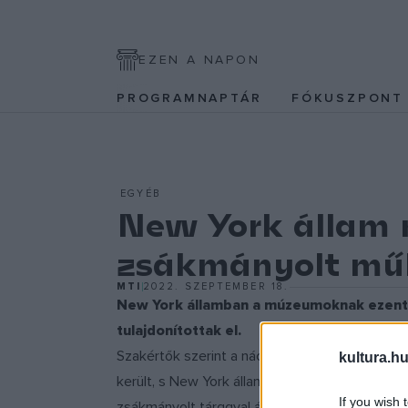
EZEN A NAPON
PROGRAMNAPTÁR
FÓKUSZPON
EGYÉB
New York állam m
zsákmányolt műk
MTI
2022. SZEPTEMBER 18.
New York államban a múzeumoknak ezentúl 
tulajdonítottak el.
Szakértők szerint a nácik a holokauszt során
kultura.hu
került, s New York állam múzeumainak látogatói
If you wish 
zsákmányolt tárggyal állnak szemben.