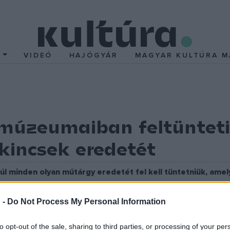
T
VIDEÓ
HAJÓGYÁR
MAGYAR KULTÚRA M
úzeumaiban feltüntetik
incsek eredetét
minden olyan műtárgy eredetét fel kell tüntetniük, amely
 legkevesebb 600 ezer műtárgytól fosztottak meg zsidókat. Ezek
 -
Do Not Process My Personal Information
 ezentúl minden esetben a képek mellett található kis táblák segí
to opt-out of the sale, sharing to third parties, or processing of your per