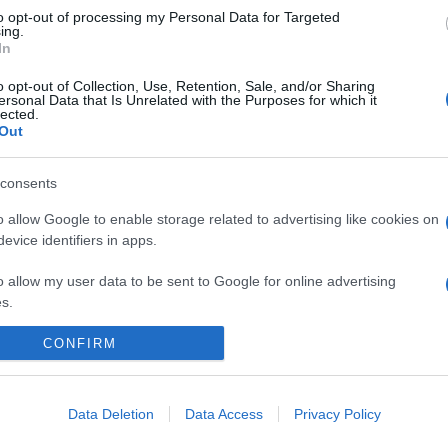
zeum tavaly egy egész kiállítást szentelt a zsidó emberektől e
to opt-out of processing my Personal Data for Targeted
ing.
In
ővé teszi a holokauszt áldozatai és leszármazottaik számára, hog
o opt-out of Collection, Use, Retention, Sale, and/or Sharing
nát képezték.
ersonal Data that Is Unrelated with the Purposes for which it
lected.
Out
zeumokat, hogy jelentsék a lopott műkincsek legnagyobb nemzetk
gy a nácizmus idején vették el tulajdonosától.
consents
o allow Google to enable storage related to advertising like cookies on
evice identifiers in apps.
o allow my user data to be sent to Google for online advertising
s.
to allow Google to send me personalized advertising.
CONFIRM
o allow Google to enable storage related to analytics like cookies on
evice identifiers in apps.
Data Deletion
Data Access
Privacy Policy