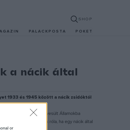
SHOP
AGAZIN
PALACKPOSTA
POKET
 a nácik által
et 1933 és 1945 között a nácik zsidóktól
 nagy része végül az Egyesült Államokba
tségével értesülhetnek róla, ha egy nácik által
sonal or