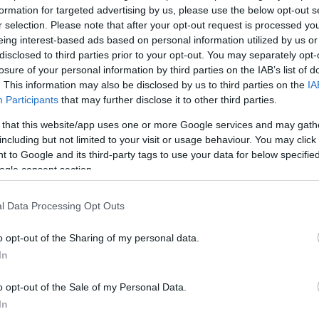
formation for targeted advertising by us, please use the below opt-out s
r selection. Please note that after your opt-out request is processed y
ormányzó, Kathy Hochul által aláírt új törvény alapján pontosan há
eing interest-based ads based on personal information utilized by us or
disclosed to third parties prior to your opt-out. You may separately opt-
losure of your personal information by third parties on the IAB’s list of
. This information may also be disclosed by us to third parties on the
IA
rt vitatott státusú műkincsek is.
Participants
that may further disclose it to other third parties.
 that this website/app uses one or more Google services and may gath
3 olyan alkotást azonosított, amelyet a náci elnyomás alatt tul
including but not limited to your visit or usage behaviour. You may click 
 to Google and its third-party tags to use your data for below specifi
 visszaadták jogos tulajdonosának.
ogle consent section.
eum is lépéseket tett azon műtárgyak ere
l Data Processing Opt Outs
erültek új tulajdonoshoz a második világháb
lenőrzött területeken.
o opt-out of the Sharing of my personal data.
In
issza jogos tulajdonosához az elmúlt két évtized során vagy kötöt
ulajdonosával.
o opt-out of the Sale of my Personal Data.
In