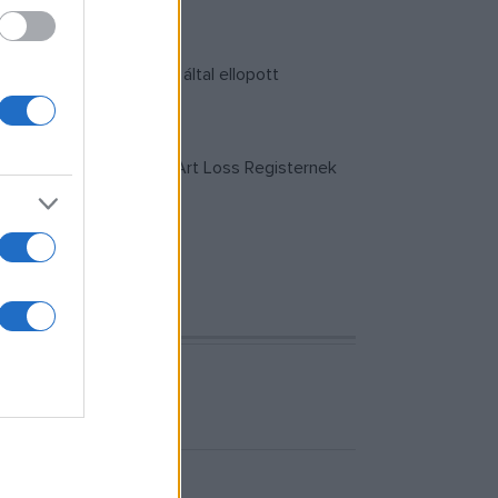
lkobzott tárgyaknak.
y visszakérjék a nácik által ellopott
özi adatbázisának, az Art Loss Registernek