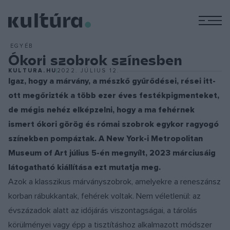
M
EGYÉB
Ókori szobrok színesben
KULTURA.HU
2022. JÚLIUS 12.
Igaz, hogy a márvány, a mészkő gyűrődései, rései itt-
ott megőrizték a több ezer éves festékpigmenteket,
de mégis nehéz elképzelni, hogy a ma fehérnek
ismert ókori görög és római szobrok egykor ragyogó
színekben pompáztak. A New York-i Metropolitan
Museum of Art július 5-én megnyílt, 2023 márciusáig
látogatható kiállítása ezt mutatja meg.
Azok a klasszikus márványszobrok, amelyekre a reneszánsz
korban rábukkantak, fehérek voltak. Nem véletlenül: az
évszázadok alatt az időjárás viszontagságai, a tárolás
körülményei vagy épp a tisztításhoz alkalmazott módszer