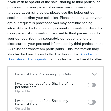
munkatársai, dr. Vinzenz Brinkmann és felesége, Ulrike Koch-
If you wish to opt-out of the sale, sharing to third parties, or
processing of your personal or sensitive information for
Brinkmann, akik már több olyan ókori szobornak is
targeted advertising by us, please use the below opt-out
elkészítették a színhű másolatát, amelyeknél bizonyítékokat
section to confirm your selection. Please note that after your
találtak a főleg növényi és ásványi eredetű festékek
opt-out request is processed you may continue seeing
interest-based ads based on personal information utilized by
használatára.
us or personal information disclosed to third parties prior to
your opt-out. You may separately opt-out of the further
Ők közreműködtek a New York-i Metropolitan Museum of
disclosure of your personal information by third parties on the
IAB’s list of downstream participants. This information may
Art július 5-én megnyílt
Chroma: Ókori szobrok színesben
also be disclosed by us to third parties on the
IAB’s List of
című kiállításának létrehozásában is. Támaszkodva a
Downstream Participants
that may further disclose it to other
művészettörténeti kutatások eredményeire és a
third parties.
technológia vívmányaira, a gyűjtemény állandó tárlatáról, a
Please note that this website/app uses one or more Google
Personal Data Processing Opt Outs
Krisztus előtti III. évezredtől a II. századig terjedő időszakból
services and may gather and store information including but
not limited to your visit or usage behaviour. You may click to
I want to opt-out of the Sharing of my
származó 40 műtárgyat választottak ki, hogy az ókori
personal data.
grant or deny consent to Google and its third-party tags to
Opted In
mesterek sokszínűségét bizonyítsák.
use your data for below specified purposes in below Google
consent section.
I want to opt-out of the Sale of my
Personal Data.
A kutatócsapat 14 görög és római
Opted In