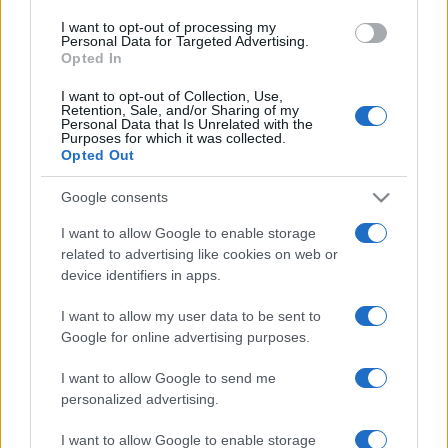
szobor évezredekkel ezelőtti
színpompáját rekonstruálta – mellettük
I want to opt-out of processing my
Personal Data for Targeted Advertising.
szinte csupasznak hatnak a vakítóan
Opted In
fehér márvány eredetik.
I want to opt-out of Collection, Use,
Retention, Sale, and/or Sharing of my
Personal Data that Is Unrelated with the
A New York-i tárlat amellett, hogy bemutatja az ókori
Purposes for which it was collected.
művészek által alkalmazott technikákat és anyagokat, a
Opted Out
csúcstechnológia segítségével azonosítja a több ezer évvel
Google consents
ezelőtt használt színeket, megvizsgálja az egyes árnyalatok
I want to allow Google to enable storage
korabeli jelentését, és arra is választ keres, hogy a későbbi
related to advertising like cookies on web or
korok hogyan tekintettek a polikrómiára, azaz a
device identifiers in apps.
sokszínűségre. A látogatók nem csupán a tárlókban
I want to allow my user data to be sent to
nézegethetik a műalkotásokat: egy kiterjesztettvalóság-
Google for online advertising purposes.
alkalmazás segítségével virtuálisan elkészíthetik a
múzeumban megtalálható szfinx eredeti, színes verzióját,
I want to allow Google to send me
personalized advertising.
részt vehetnek egy háromdimenziós kincsvadászatban, az
arcfilterrel pedig mindenki „megszoborhatja” a maga ókori
I want to allow Google to enable storage