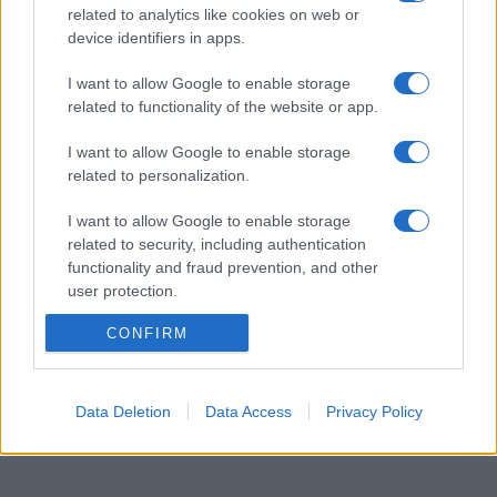
képmását.
related to analytics like cookies on web or
device identifiers in apps.
Max Hollein, a múzeum igazgatója szerint
I want to allow Google to enable storage
related to functionality of the website or app.
ez az innovatív tárlat az intézmény
I want to allow Google to enable storage
gyűjteményének ókori görög és római
related to personalization.
szobrait sosem látott módon mutatja
meg.
I want to allow Google to enable storage
related to security, including authentication
functionality and fraud prevention, and other
Hozzátette, hogy a tudomány és a technológia legfrissebb
user protection.
eredményei segítségével életre kel a történelem, és az
CONFIRM
állandó tárlaton hosszú ideje megtekinthető műalkotásokról
új, eddig ismeretlen információk birtokába juthatnak a
látogatók.
Data Deletion
Data Access
Privacy Policy