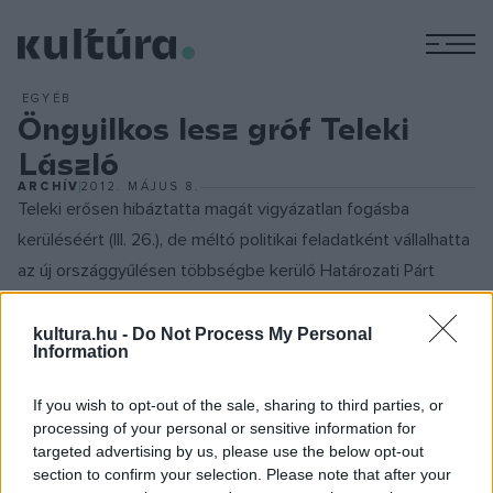
M
EGYÉB
Öngyilkos lesz gróf Teleki
László
ARCHÍV
2012. MÁJUS 8.
Teleki erősen hibáztatta magát vigyázatlan fogásba
kerüléséért (III. 26.), de méltó politikai feladatként vállalhatta
az új országgyűlésen többségbe kerülő Határozati Párt
vezetését. (Az elnevezés - Deák Ferenc Felirati Pártjával
szemben - arra utal, hogy a parlament nem fordulhat
kultura.hu -
Do Not Process My Personal
Information
felirattal Ferenc Józsefhez, mert ezzel törvényes
uralkodónak ismerné el.) Ám egyre inkább tapasztalnia
If you wish to opt-out of the sale, sharing to third parties, or
kellett, hogy pártjának vezetői - Tisza Kálmán, Podmaniczky
processing of your personal or sensitive information for
targeted advertising by us, please use the below opt-out
Frigyes báró, Károlyi Ede és Sándor grófok stb. - már nem
section to confirm your selection. Please note that after your
követik híveik elvárása szerint az emigráció legális politikai