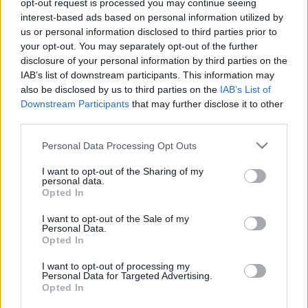
opt-out request is processed you may continue seeing
taktikáját, hanem maguk is - ha a Deák Ferenc felirati
interest-based ads based on personal information utilized by
us or personal information disclosed to third parties prior to
javaslatában foglaltaknál `drágább áron` is - meg kívánnak
your opt-out. You may separately opt-out of the further
egyezni a bécsi udvarral. A tépett idegzetű politikus nem
disclosure of your personal information by third parties on the
érzett elég erőt magában a szembefordulásra, így
IAB’s list of downstream participants. This information may
also be disclosed by us to third parties on the
IAB’s List of
öngyilkosságának legvalószínűbb oka az önvád amiatt, hogy
Downstream Participants
that may further disclose it to other
ezt a rokoni-baráti köréből kikerülő csoportot éppen ő
third parties.
segítette az 1850-es évek végén a hazai titkos szervezet,
Please note that this website/app uses one or more Google
Personal Data Processing Opt Outs
majd a Határozati Párt élére. A politikus, hála Illyés Gyula
services and may gather and store information including but
társszerzői munkájának, drámaíróként is beírta nevét a
not limited to your visit or usage behaviour. You may click to
I want to opt-out of the Sharing of my
personal data.
grant or deny consent to Google and its third-party tags to
történelembe.
Opted In
use your data for below specified purposes in below Google
consent section.
I want to opt-out of the Sale of my
Personal Data.
Opted In
I want to opt-out of processing my
Personal Data for Targeted Advertising.
HÍREK
Opted In