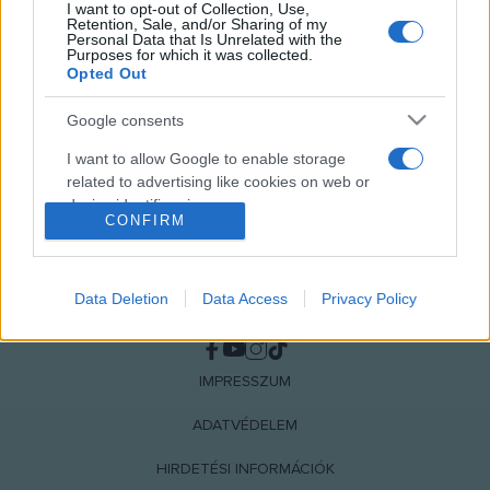
I want to opt-out of Collection, Use,
MEGOSZTÁS
Retention, Sale, and/or Sharing of my
Personal Data that Is Unrelated with the
Purposes for which it was collected.
Opted Out
Google consents
I want to allow Google to enable storage
related to advertising like cookies on web or
device identifiers in apps.
CONFIRM
I want to allow my user data to be sent to
Google for online advertising purposes.
Data Deletion
Data Access
Privacy Policy
NÉPI
I want to allow Google to send me
personalized advertising.
IMPRESSZUM
I want to allow Google to enable storage
related to analytics like cookies on web or
ADATVÉDELEM
device identifiers in apps.
HIRDETÉSI INFORMÁCIÓK
I want to allow Google to enable storage