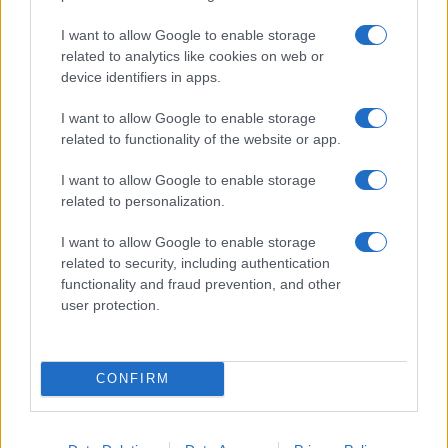
illegális keresőzés nyomán előkerült aranytárgyak egy
I want to allow Google to enable storage
részét menekülés közben a Dunába dobták. Ez jelentősen
related to analytics like cookies on web or
megnehezítette a régészek munkáját, sajnos kontextus
device identifiers in apps.
nélkül kellett a tárgyakat feldolgozni, így a leletek
I want to allow Google to enable storage
tudományos értéke jelentősen csorbult – hangsúlyozzák a
related to functionality of the website or app.
szervezők.
I want to allow Google to enable storage
related to personalization.
A Közösségi régészeti programról szólva a közlemény
I want to allow Google to enable storage
emlékeztet: ennek keretében a múzeum a saját
related to security, including authentication
szakembergárdája mellett önkéntesek közreműködésével
functionality and fraud prevention, and other
folytat kutatást, tár fel régészeti lelőhelyeket és végzi el a
user protection.
tárgyak feldolgozását. Az MNM Közösségi régészeti
programja 2017-ben indult; résztvevői csak tavaly több mint
CONFIRM
1600 munkaórát dolgoztak a feltárásoknál. A résztvevők
tevékenysége nemcsak a terepi munkát, hanem sokszor a
leletek feldolgozását, leltározását is segíti.