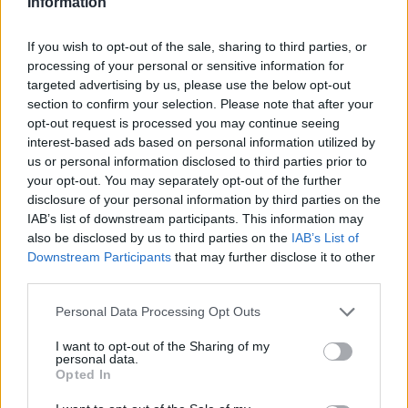
láthatott a közönség.
Information
If you wish to opt-out of the sale, sharing to third parties, or
A szervezők kiemelik például a nyergesújfalui hun áldozati
processing of your personal or sensitive information for
aranyleleteket, melyekben csatok és különféle veretek
targeted advertising by us, please use the below opt-out
mellett többek között egy aranyozott ezüst nyeregveret is
section to confirm your selection. Please note that after your
opt-out request is processed you may continue seeing
található. A kisbárkányi Árpád-kori temető gazdag
interest-based ads based on personal information utilized by
leletanyaga mellett több sírt is bemutat a kiállítás, amely
us or personal information disclosed to third parties prior to
több mint 400 tárgy segítségével az őskortól a 18. századig
your opt-out. You may separately opt-out of the further
disclosure of your personal information by third parties on the
kalauzolja a látogatókat.
IAB’s list of downstream participants. This information may
also be disclosed by us to third parties on the
IAB’s List of
A tárlat a terepmunka mellett az önkéntesek múzeumi
Downstream Participants
that may further disclose it to other
third parties.
életét is bemutatja, a látogatók így bepillanthatnak a
restaurálás folyamatába is. A közlemény felidézi a
Please note that this website/app uses one or more Google
Personal Data Processing Opt Outs
services and may gather and store information including but
nógrádmegyeri éremkincs történetét is: a 17. század elejéről
not limited to your visit or usage behaviour. You may click to
I want to opt-out of the Sharing of my
származó, 119 darabos tallérlelet egy családi ház alapozása
personal data.
grant or deny consent to Google and its third-party tags to
Opted In
közben került elő. A tulajdonosnak köszönhetően az
use your data for below specified purposes in below Google
consent section.