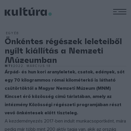
M
EGYÉB
Önkéntes régészek leleteiből
nyílt kiállítás a Nemzeti
Múzeumban
MTI
2022. MÁRCIUS 18.
Árpád- és hun kori aranyleletek, csatok, edények, sőt
egy 70 kilogrammos római kilométerkő is látható
csütörtöktől a Magyar Nemzeti Múzeum (MNM)
Kincset érő közösség című tárlatában, amely az
intézmény Közösségi régészeti programjában részt
vevő önkéntesek előtt tiszteleg.
A kezdeményezés 2017-ben indult munkacsoportként, mára
pedig már több mint 200 aktív tagja van, akik az ország