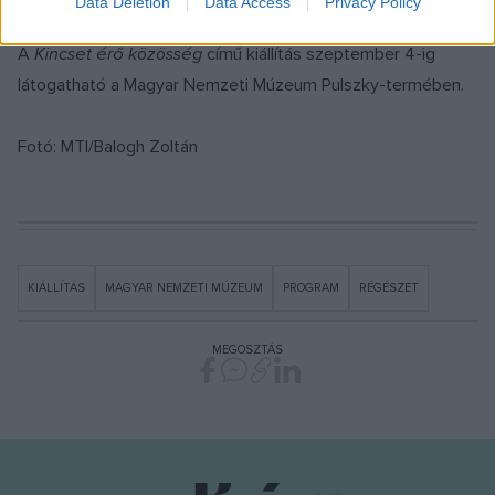
Data Deletion
Data Access
Privacy Policy
A
Kincset érő közösség
című kiállítás szeptember 4-ig
látogatható a Magyar Nemzeti Múzeum Pulszky-termében.
Fotó: MTI/Balogh Zoltán
KIÁLLÍTÁS
MAGYAR NEMZETI MÚZEUM
PROGRAM
RÉGÉSZET
MEGOSZTÁS