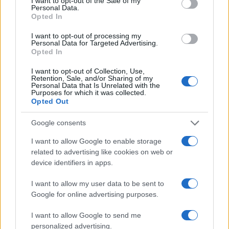
érméket szakszerűen tudták feltárni a régészek, akik az
I want to opt-out of the Sale of my
Personal Data.
ásás közben még kilenc aranyérmét is találtak.
Opted In
I want to opt-out of processing my
Personal Data for Targeted Advertising.
Opted In
I want to opt-out of Collection, Use,
Retention, Sale, and/or Sharing of my
Personal Data that Is Unrelated with the
Purposes for which it was collected.
Opted Out
Google consents
I want to allow Google to enable storage
related to advertising like cookies on web or
device identifiers in apps.
I want to allow my user data to be sent to
Google for online advertising purposes.
A diósjenői aranylelet ezzel szemben egy hányatott sorsú,
I want to allow Google to send me
különleges tárgyegyüttes, melyet a rendőrség foglalt le. Az
personalized advertising.