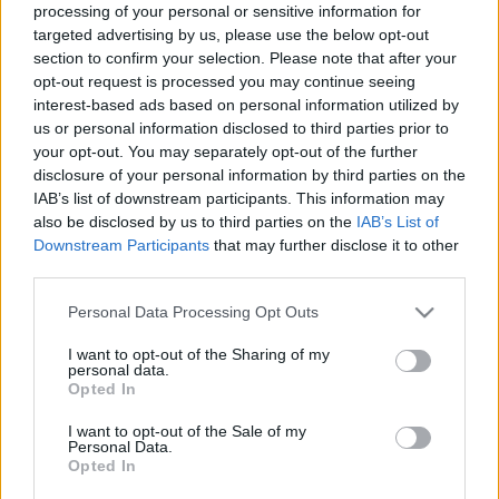
processing of your personal or sensitive information for
Pálfi György rendező pedig filmet ajánl. A műsorban látható
targeted advertising by us, please use the below opt-out
még Szabó Kristóf műveltségi vetélkedője, interjú a teátrum
section to confirm your selection. Please note that after your
opt-out request is processed you may continue seeing
egyik előadásáról, valamint a
Spanyolul tudni kell
című
interest-based ads based on personal information utilized by
előadás filmváltozatát is a magazin részeként vetítik
us or personal information disclosed to third parties prior to
részekre bontva. A film főszereplői Vándor Éva, Tahi-Tóth
your opt-out. You may separately opt-out of the further
disclosure of your personal information by third parties on the
László és Pusztaszeri Kornél. Az eddig elkészült epizódok a
IAB’s list of downstream participants. This information may
Körúti Színház Youtube-csatornáján
érhetőek el.
also be disclosed by us to third parties on the
IAB’s List of
Downstream Participants
that may further disclose it to other
third parties.
Az igazgató beszélt arról is, hogy a járvány miatt eddig
csaknem 60 előadásuk maradt el, ezeket későbbi
Please note that this website/app uses one or more Google
Personal Data Processing Opt Outs
services and may gather and store information including but
időpontban pótolják majd.
not limited to your visit or usage behaviour. You may click to
I want to opt-out of the Sharing of my
personal data.
grant or deny consent to Google and its third-party tags to
Opted In
Esztergályos Cecília Kossuth-díjas színész a műsorban arról
use your data for below specified purposes in below Google
consent section.
beszélt, hogy a járvány előtt öt színházban játszott, ezért
I want to opt-out of the Sale of my
Personal Data.
rettenetesen nehezen viseli, hogy nem dolgozhat és nagyon
Opted In
reménykedik abban, hogy hamarosan kinyitnak a színházak