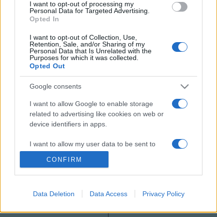
I want to opt-out of processing my
és ismét közönség előtt játszhat.
Personal Data for Targeted Advertising.
Opted In
I want to opt-out of Collection, Use,
Retention, Sale, and/or Sharing of my
Personal Data that Is Unrelated with the
Purposes for which it was collected.
Opted Out
GALAMBOS ZOLTÁN
KÖRÚTI SZÍNHÁZ
ONLINE PROGRAM
PROGRAM
Google consents
MEGOSZTÁS
I want to allow Google to enable storage
related to advertising like cookies on web or
device identifiers in apps.
I want to allow my user data to be sent to
Google for online advertising purposes.
CONFIRM
I want to allow Google to send me
personalized advertising.
Data Deletion
Data Access
Privacy Policy
I want to allow Google to enable storage
related to analytics like cookies on web or