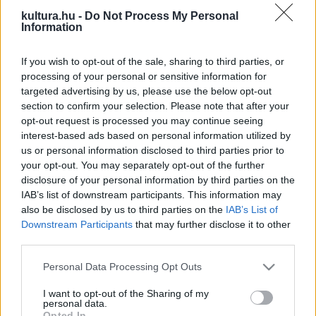
fellépések nélkül maradt zenészeket és dj-ket
kultura.hu -
Do Not Process My Personal
Information
mozgósította.
If you wish to opt-out of the sale, sharing to third parties, or
Utóbbi formátumot emelik négyzetre az év utolsó napján:
processing of your personal or sensitive information for
targeted advertising by us, please use the below opt-out
szilveszter éjjel egy hat órán át tartó, nagyszabású
section to confirm your selection. Please note that after your
eseménybe csatlakozhat be bárki. Ezúttal viszont nem csak
opt-out request is processed you may continue seeing
nézőként, de aktív résztvevőként is, hozzájárulva az
interest-based ads based on personal information utilized by
us or personal information disclosed to third parties prior to
össznépi hangulathoz, amiből nem sok jutott nekünk idén.
your opt-out. You may separately opt-out of the further
Aki a kijárási korlátozás ellenére is szeretne majdnem részt
disclosure of your personal information by third parties on the
venni a buliban, az az otthon biztonságos melegéből, a
IAB’s list of downstream participants. This information may
also be disclosed by us to third parties on the
IAB’s List of
Zoom alkalmazás segítségével társulhat be a közösségi
Downstream Participants
that may further disclose it to other
élménybe, a szerkesztők pedig akár őt is bekapcsolhatják −
third parties.
és be is fogják kapcsolni − a közben élő egyenesben zajló
Please note that this website/app uses one or more Google
Personal Data Processing Opt Outs
streambe.
services and may gather and store information including but
not limited to your visit or usage behaviour. You may click to
I want to opt-out of the Sharing of my
personal data.
grant or deny consent to Google and its third-party tags to
A buliban olyanok fognak zenélni, mint a nyári La Boum
Opted In