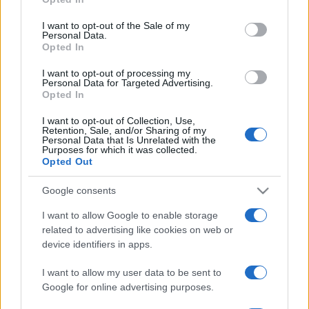
use your data for below specified purposes in below Google
kastélybulit megidézve egyetlen szuperprodukcióvá
consent section.
I want to opt-out of the Sale of my
összeálló öt zenekar, a Fran Palermo, a Mary Popkids, a
Personal Data.
Opted In
Bohemian Betyars, a Platon Karataev és a Middlemist Red,
illetve a hazai elektronikus zenei underground remek
I want to opt-out of processing my
Personal Data for Targeted Advertising.
lemezlovasai, az este megkoronázásaképpen pedig két
Opted In
világsztár dj Svédországból, a magyar származású Kornél
I want to opt-out of Collection, Use,
Kovács és Axel Boman lép a keverő mögé. Ha pedig ez nem
Retention, Sale, and/or Sharing of my
Personal Data that Is Unrelated with the
volna elég, az internet mémes-ironikus zugaiból jól ismert
Purposes for which it was collected.
Opted Out
műsorvezetők fogják mindezt egyetlen mederbe terelni.
Google consents
Képek forrása: TEB
I want to allow Google to enable storage
related to advertising like cookies on web or
device identifiers in apps.
I want to allow my user data to be sent to
Google for online advertising purposes.
PROGRAM
TELEKOM ELECTRONIC BEATS