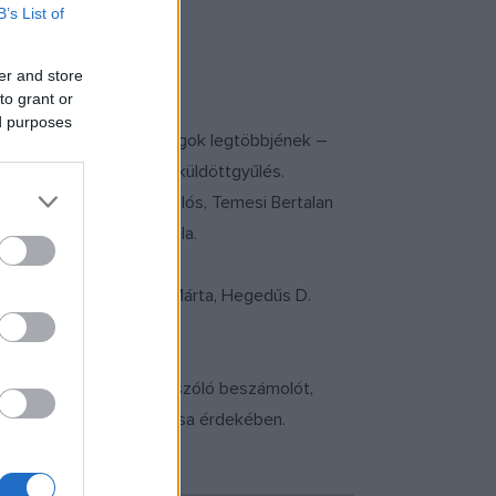
B’s List of
rgy artistaművész.
er and store
váth Kornél zeneművész.
to grant or
ed purposes
úra bővült. Az eddigi tagok legtöbbjének –
t bizalmat szavazott a küldöttgyűlés.
s Bálint, Szenthelyi Miklós, Temesi Bertalan
zky Tamás és Zsoldos Béla.
, Detre Annamária, Egri Márta, Hegedűs D.
ámogatási programokról szóló beszámolót,
folyamatának felgyorsítása érdekében.