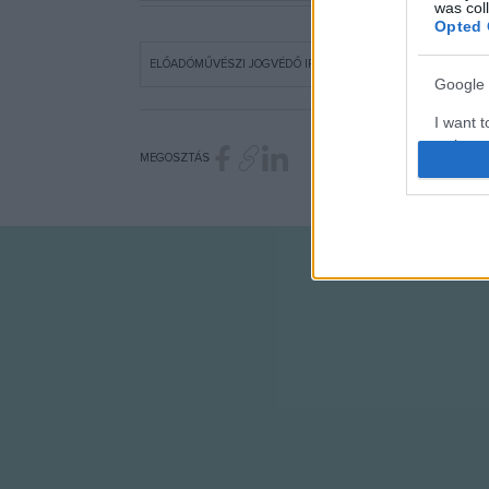
was col
Opted 
ELŐADÓMŰVÉSZI JOGVÉDŐ IRODA EGYESÜLET
Google 
I want t
web or d
MEGOSZTÁS
I want t
purpose
I want 
I want t
web or d
I want t
or app.
I want t