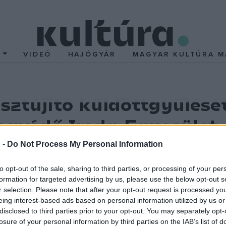
T
VIDEÓ
HAJÓGYÁR
MAGYAR KULTÚRA M
isztújító küldöttgyűlésé
ogvédő Iroda Egyesület
 -
Do Not Process My Personal Information
 az elnökség és a felügyelőbizottság tagjainak újra bizalma
to opt-out of the sale, sharing to third parties, or processing of your per
uár elején megválasztott küldöttgyűlése, a járványhelyzet miatt
formation for targeted advertising by us, please use the below opt-out s
r selection. Please note that after your opt-out request is processed y
során befejeződött az egyesület négyévente esedékes tisztújítá
eing interest-based ads based on personal information utilized by us or
disclosed to third parties prior to your opt-out. You may separately opt-
zlót választották meg, aki e tisztséget 2012. április 5-e óta meg
losure of your personal information by third parties on the IAB’s list of