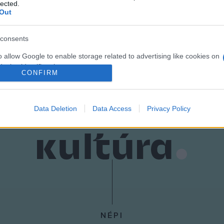
lected.
Out
consents
o allow Google to enable storage related to advertising like cookies on
evice identifiers in apps.
CONFIRM
o allow my user data to be sent to Google for online advertising
s.
Data Deletion
Data Access
Privacy Policy
to allow Google to send me personalized advertising.
o allow Google to enable storage related to analytics like cookies on
evice identifiers in apps.
o allow Google to enable storage related to functionality of the website
o allow Google to enable storage related to personalization.
NÉPI