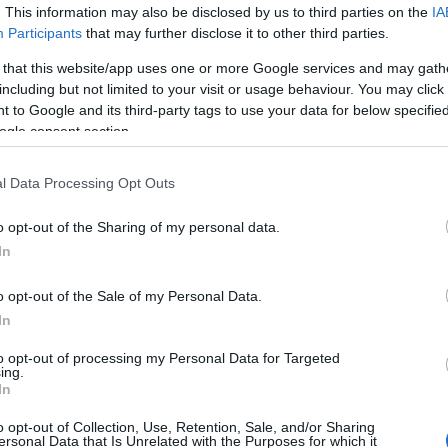
. This information may also be disclosed by us to third parties on the
IA
 János táncművész, Sztevanovity Zorán zeneművész és Zsilák Gyö
Participants
that may further disclose it to other third parties.
 that this website/app uses one or more Google services and may gath
tlan, tagja Fehér Anna színművész, Földi Béla táncművész és Hor
including but not limited to your visit or usage behaviour. You may click 
 to Google and its third-party tags to use your data for below specifi
le és létszáma. A Zene- és Táncművészek Jogdíjbizottsága 15 tag
ogle consent section.
pítása óta, azaz több mint 30 éve segítik a közös munkát – ismé
László, Brieber János, Gyimesi László, Koncz Zsuzsa, Szabó Andrá
l Data Processing Opt Outs
enreisz Károly, László Attila, Póka Egon, Rotter Oszkár, Topoláns
o opt-out of the Sharing of my personal data.
In
tatja munkáját. Megválasztott tagjai Borbás Gabi, Császár Angela
sanna, Pálos Zsuzsa, Rába Roland és Rajkai Zoltán.
o opt-out of the Sale of my Personal Data.
In
ny okozta károk enyhítésére tett intézkedésekről és szociális t
to opt-out of processing my Personal Data for Targeted
ing.
 módosítására tett javaslatot a soron következő jogdíjfelosztás 
In
o opt-out of Collection, Use, Retention, Sale, and/or Sharing
ersonal Data that Is Unrelated with the Purposes for which it