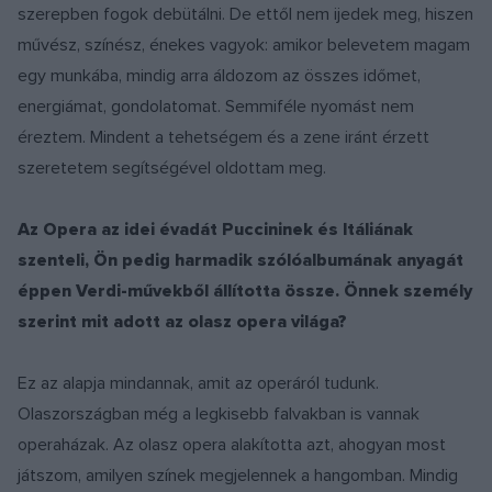
szerepben fogok debütálni. De ettől nem ijedek meg, hiszen
művész, színész, énekes vagyok: amikor belevetem magam
egy munkába, mindig arra áldozom az összes időmet,
energiámat, gondolatomat. Semmiféle nyomást nem
éreztem. Mindent a tehetségem és a zene iránt érzett
szeretetem segítségével oldottam meg.
Az Opera az idei évadát Puccininek és Itáliának
szenteli, Ön pedig harmadik szólóalbumának anyagát
éppen Verdi-művekből állította össze. Önnek személy
szerint mit adott az olasz opera világa?
Ez az alapja mindannak, amit az operáról tudunk.
Olaszországban még a legkisebb falvakban is vannak
operaházak. Az olasz opera alakította azt, ahogyan most
játszom, amilyen színek megjelennek a hangomban. Mindig