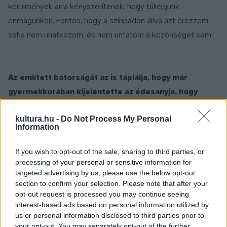
körülmények arra kényszerítenek, hogy túllépjünk
önmagunkon. Fontos, hogy a színpadon állva azt érezzem:
soha nem unatkozom, és nem untatom a közönséget sem.
Az említett bátorságát az is táplálja, hogy már
gyermekkorában kijelentette az édesanyja, hogy
művész lesz Önből? Úgy érezte, végzetszerű,
kultura.hu -
Do Not Process My Personal
ahogyan a pályája alakult?
Information
Fiatalon felismertem, hogy énekes szeretnék lenni, tizenöt
If you wish to opt-out of the sale, sharing to third parties, or
éves koromban már tudatosan készültem a pályára. Célként
processing of your personal or sensitive information for
targeted advertising by us, please use the below opt-out
lebegett előttem, hogy ne csak énekeljek, hanem egyfajta
section to confirm your selection. Please note that after your
küldetést teljesítsek. Szeretnék példát mutatni az eljövendő
opt-out request is processed you may continue seeing
nemzedékeknek, és annak szentelem az életem, hogy
interest-based ads based on personal information utilized by
us or personal information disclosed to third parties prior to
elfeledett vagy kevésbé ismert szerepeket is bemutassak.
your opt-out. You may separately opt-out of the further