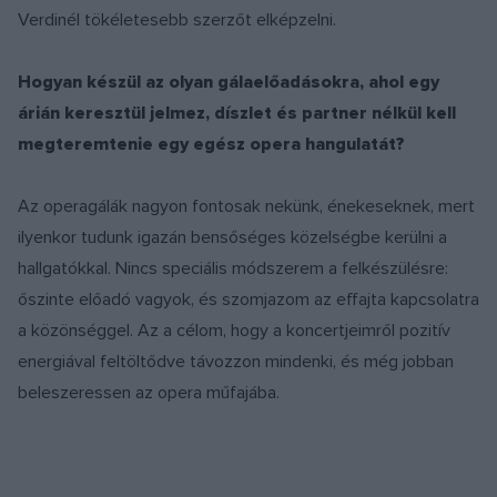
Verdinél tökéletesebb szerzőt elképzelni.
Hogyan készül az olyan gálaelőadásokra, ahol egy
árián keresztül jelmez, díszlet és partner nélkül kell
megteremtenie egy egész opera hangulatát?
Az operagálák nagyon fontosak nekünk, énekeseknek, mert
ilyenkor tudunk igazán bensőséges közelségbe kerülni a
hallgatókkal. Nincs speciális módszerem a felkészülésre:
őszinte előadó vagyok, és szomjazom az effajta kapcsolatra
a közönséggel. Az a célom, hogy a koncertjeimről pozitív
energiával feltöltődve távozzon mindenki, és még jobban
beleszeressen az opera műfajába.