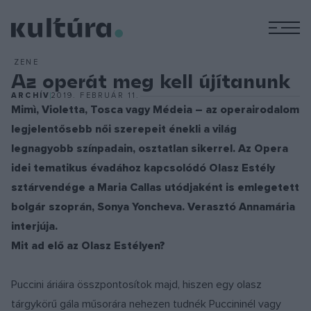
M
ZENE
Az operát meg kell újítanunk
ARCHÍV
2019. FEBRUÁR 11.
Mimì, Violetta, Tosca vagy Médeia – az operairodalom
legjelentősebb női szerepeit énekli a világ
legnagyobb színpadain, osztatlan sikerrel. Az Opera
idei tematikus évadához kapcsolódó Olasz Estély
sztárvendége a Maria Callas utódjaként is emlegetett
bolgár szoprán, Sonya Yoncheva. Verasztó Annamária
interjúja.
Mit ad elő az Olasz Estélyen?
Puccini áriáira összpontosítok majd, hiszen egy olasz
tárgykörű gála műsorára nehezen tudnék Puccininél vagy