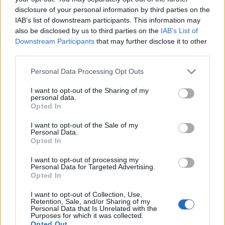
Úgy igyekszem megoldani a feladataimat, hogy közben a
disclosure of your personal information by third parties on the
zenére és a tizenöt évesen megálmodott missziómra
IAB’s list of downstream participants. This information may
also be disclosed by us to third parties on the
IAB’s List of
koncentráljak.
Downstream Participants
that may further disclose it to other
third parties.
Az Opera estélyének néhány éve Plácido Domingo
Please note that this website/app uses one or more Google
Personal Data Processing Opt Outs
volt a díszvendége. Az általa életre hívott
services and may gather and store information including but
énekversenyen, az Operalián aratott győzelme az Ön
not limited to your visit or usage behaviour. You may click to
I want to opt-out of the Sharing of my
personal data.
grant or deny consent to Google and its third-party tags to
karrierjének egyik fordulópontja volt. Mentorának
Opted In
use your data for below specified purposes in below Google
tekinti őt?
consent section.
I want to opt-out of the Sale of my
Personal Data.
Opted In
Plácido a közvetlenségével, természetességével, alázatával
I want to opt-out of processing my
példaképemmé vált. Megnyerni az Operaliát hatalmas
Personal Data for Targeted Advertising.
lehetőséget jelentett, rengeteg ajtó megnyílt előttem a
Opted In
szakmában, lehetővé vált, hogy igazán megmutathassam
I want to opt-out of Collection, Use,
Retention, Sale, and/or Sharing of my
önmagam. Azelőtt barokk énekesként tartottak számon. Ez
Personal Data that Is Unrelated with the
Purposes for which it was collected.
a verseny segített továbblépnem, ebben az értelemben
Opted Out