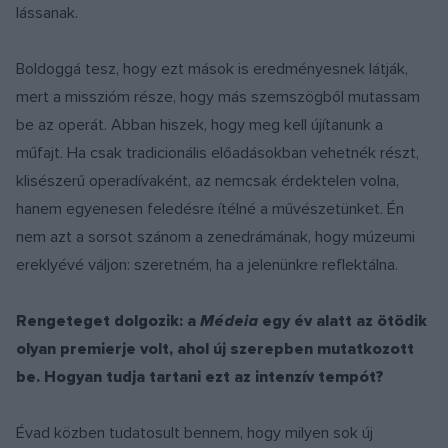
lássanak.
Boldoggá tesz, hogy ezt mások is eredményesnek látják,
mert a misszióm része, hogy más szemszögből mutassam
be az operát. Abban hiszek, hogy meg kell újítanunk a
műfajt. Ha csak tradicionális előadásokban vehetnék részt,
klisészerű operadívaként, az nemcsak érdektelen volna,
hanem egyenesen feledésre ítélné a művészetünket. Én
nem azt a sorsot szánom a zenedrámának, hogy múzeumi
ereklyévé váljon: szeretném, ha a jelenünkre reflektálna.
R
engeteget dolgozik: a
Médeia
egy év alatt
az ötödik
olyan premierje volt, ahol új szerepben mutatkozott
be. Hogyan tudja tartani ezt az intenzív tempót?
Évad közben tudatosult bennem, hogy milyen sok új