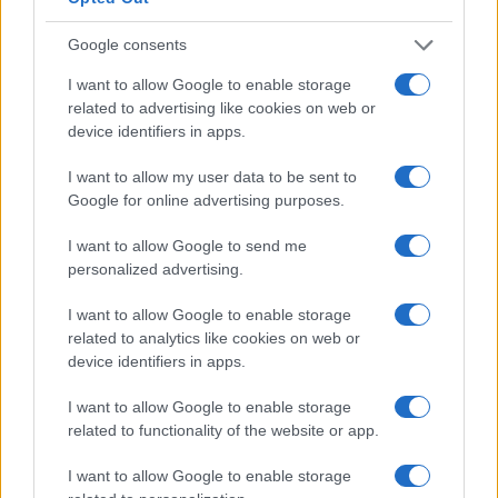
Plácido Domingót valóban mentoromnak tekintem. Nagyon
érdekes volt idén a
Luisa Miller
ben a lányát játszanom.
Google consents
Védelmező szeretettel vesz körül mindannyiunkat, egy élő
I want to allow Google to enable storage
legenda, akitől rengeteget tanulhatunk.
related to advertising like cookies on web or
device identifiers in apps.
Legutóbbi bemutatója a
Médeia
címszerepe volt:
I want to allow my user data to be sent to
hogyan sikerült egy ilyen nehéz karakterrel
Google for online advertising purposes.
azonosulnia?
I want to allow Google to send me
personalized advertising.
Médeia összetett jellem, de mindenekfelett egy megtört,
I want to allow Google to enable storage
sokat szenvedett asszony, aki mindent elveszített. Már az
related to analytics like cookies on web or
opera elején sincs igazán életben: elpusztította őt mindaz,
device identifiers in apps.
amin keresztülment. Próbáltam ábrázolni, hogy ő nem
I want to allow Google to enable storage
egyszerűen egy szörnyeteg, aki megöli a saját gyermekeit.
related to functionality of the website or app.
Arra törekedtem, hogy belülről hozzam közel a nézőkhöz,
I want to allow Google to enable storage
ahogyan végzetes tette felé sodródik. Zeneileg ez az egyik