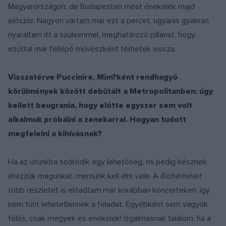
Magyarországon, de Budapesten most énekelek majd
először. Nagyon vártam már ezt a percet, ugyanis gyakran
nyaraltam itt a szüleimmel, meghatározó pillanat, hogy
ezúttal már fellépő művészként térhetek vissza.
Visszatérve Puccinire, Mim?ként rendhagyó
körülmények között debütált a Metropolitanben: úgy
kellett beugrania, hogy előtte egyszer sem volt
alkalmuk próbálni a zenekarral. Hogyan tudott
megfelelni a kihívásnak?
Ha az utunkba sodródik egy lehetőség, mi pedig késznek
érezzük magunkat, mernünk kell élni vele. A
Bohémélet
több részletét is előadtam már korábban koncerteken, így
nem tűnt lehetetlennek a feladat. Egyébként sem vagyok
félős, csak megyek és énekelek! Izgalmasnak találom, ha a