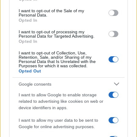
use your data for below specified purposes in below Google
is különböző események, fesztiválok központi eleme volt,
consent section.
I want to opt-out of the Sale of my
amelynek köszönhetően rekordmennyiségű látogatót és
Personal Data.
Opted In
bevételt hozott a helyi fesztiválok szervezőinek.
I want to opt-out of processing my
Personal Data for Targeted Advertising.
„A gumikacsa nem ismer országhatárokat, nem diszkriminál
Opted In
és nincsen politikai jelentése. A barátságos úszó kacsa
I want to opt-out of Collection, Use,
gyógyít: enyhíti a világban lévő feszültséget. A gumikacsa
Retention, Sale, and/or Sharing of my
Personal Data that Is Unrelated with the
puha, barátságos és minden korosztályhoz illik” – mondta
Purposes for which it was collected.
Opted Out
akkori projektjéről Hofman.
Google consents
Fotó: Isaac Lawrence / AFP
I want to allow Google to enable storage
related to advertising like cookies on web or
device identifiers in apps.
I want to allow my user data to be sent to
Google for online advertising purposes.
FLORENTIJN HOFMAN
GUMIKACSA
HÍREK
HONGKONG
VILÁG