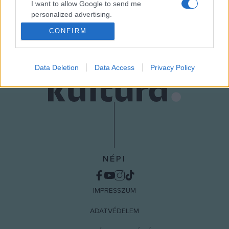
I want to allow Google to send me
personalized advertising.
MEGOSZTÁS
CONFIRM
I want to allow Google to enable storage
related to analytics like cookies on web or
device identifiers in apps.
Data Deletion
Data Access
Privacy Policy
I want to allow Google to enable storage
related to functionality of the website or app.
I want to allow Google to enable storage
related to personalization.
I want to allow Google to enable storage
related to security, including authentication
NÉPI
functionality and fraud prevention, and other
user protection.
IMPRESSZUM
ADATVÉDELEM