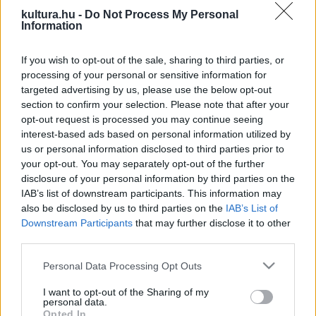
ban tömegeket vonzott az ázsiai városban. Hofman
kultura.hu -
Do Not Process My Personal
Information
elmondása szerint a kacsapár „kétszeres szórakozást,
kétszeres boldogságot” jelent, új izgalmakat hozva
If you wish to opt-out of the sale, sharing to third parties, or
Hongkongba.
processing of your personal or sensitive information for
targeted advertising by us, please use the below opt-out
section to confirm your selection. Please note that after your
Az AllRightsReserved (ARR) kurátora szerint a kacsák
opt-out request is processed you may continue seeing
hasonlítanak két szimmetrikus kínai írásjelre, melyek közül a
interest-based ads based on personal information utilized by
us or personal information disclosed to third parties prior to
„hszi” írásjegy a boldogságot jelenti, míg a „peng” a barát
your opt-out. You may separately opt-out of the further
szóra utal. Hofmant eredetileg egy világtérkép és egy
disclosure of your personal information by third parties on the
gumikacsa inspirálta óriási felfújható gumikacsa-
IAB’s list of downstream participants. This information may
also be disclosed by us to third parties on the
IAB’s List of
installációjának megalkotására, amellyel 2007-ben
Downstream Participants
that may further disclose it to other
Hollandiából kiindulva indult világkörüli, egyebek közt francia
third parties.
és brazil kikötőket érintő turnéra.
Please note that this website/app uses one or more Google
Personal Data Processing Opt Outs
services and may gather and store information including but
Hofman óriás sárga gumikacsája korábban is elnyerte már
not limited to your visit or usage behaviour. You may click to
I want to opt-out of the Sharing of my
personal data.
grant or deny consent to Google and its third-party tags to
sok millió ember szívét. Tajvanon 2013-ban több állomáson
Opted In