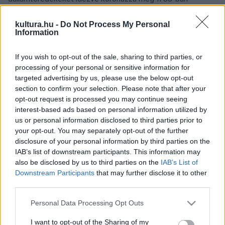
fenséges zenéjével a szimfónia műfaját. A romantikus
kultura.hu -
Do Not Process My Personal
norvég komponista, Grieg 1884-ben megírja békés,
Information
nosztalgikus szvitjét nemzeti költőjük, Holberg
születésének bicentenáriumára, ezzel a neoklasszikus
If you wish to opt-out of the sale, sharing to third parties, or
processing of your personal or sensitive information for
stílusirányzatnak előhírnökévé válik. Ugyanennek a
targeted advertising by us, please use the below opt-out
visszatekintésnek a követe Hartmann: 1939-ben írja
section to confirm your selection. Please note that after your
szívbemarkoló neoklasszikus hegedűversenyét, amely az
opt-out request is processed you may continue seeing
interest-based ads based on personal information utilized by
elkerülhetetlen jövőképtől riad vissza a háború előtti
us or personal information disclosed to third parties prior to
Németországban. Az összekapcsolódó európai
your opt-out. You may separately opt-out of the further
zenetörténet letéte ez, amelynek mi is máig részesei
disclosure of your personal information by third parties on the
IAB’s list of downstream participants. This information may
vagyunk.
also be disclosed by us to third parties on the
IAB’s List of
Downstream Participants
that may further disclose it to other
A koncerten szólistaként és hangversenymesterként
third parties.
közreműködik Kelemen Barnabás hegedűművész, aki briliáns
Please note that this website/app uses one or more Google
Personal Data Processing Opt Outs
technikájával és vibráló, szenvedélyes játékával hódította
services and may gather and store information including but
not limited to your visit or usage behaviour. You may click to
I want to opt-out of the Sharing of my
meg a világ legnevesebb koncerttermeit. Sokoldalú és