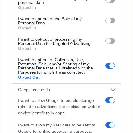
personal data.
grant or deny consent to Google and its third-party tags to
nyitott egyéniségként kiváló szólista és kamarazenész,
Opted In
use your data for below specified purposes in below Google
fesztiválok művészeti vezetője és neves intézmények
consent section.
I want to opt-out of the Sale of my
Personal Data.
pedagógusa, néhány éve pedig karmesterként is
Opted In
tevékenykedik. Munkáját számos rangos elismeréssel,
I want to opt-out of processing my
többek között Kossuth-díjjal jutalmazták. Kiváló
Personal Data for Targeted Advertising.
Opted In
stílusérzékének és széles körű technikai tudásának
köszönhetően magabiztosan mozog a teljes
I want to opt-out of Collection, Use,
Retention, Sale, and/or Sharing of my
hegedűirodalomban. Repertoárja így rendkívül változatos, a
Personal Data that Is Unrelated with the
Purposes for which it was collected.
korai barokk, a klasszikus, a romantikus és a 20. századi
Opted Out
daraboknak is hiteles előadója.
Google consents
Forrás: Anima Musicae Kamarazenekar
I want to allow Google to enable storage
related to advertising like cookies on web or
device identifiers in apps.
I want to allow my user data to be sent to
Google for online advertising purposes.