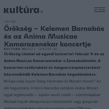
M
EGYÉB
Örökség – Kelemen Barnabás
és az Anima Musicae
Kamarazenekar koncertje
KULTURA.HU
2022. JANUÁR 28.
Örökség címmel ad egyedi koncertet február 9-én az
Anima Musicae Kamarazenekar a Zeneakadémián. A
koncerten szólistaként és hangversenymesterként
közreműködik Kelemen Barnabás hegedűművész.
Mi kapcsolja össze Grieg, Hartmann és Mozart műveit? Az
élő hagyomány. A bécsi klasszika üstökös óriása, Mozart
egyik leghíresebb – Jupiter nevét viselő – szimfóniájában
Michael Haydn ellenpontozó művészetét vagy gregorián
dallamtöredékeket idézve koronázza meg 1788-ban