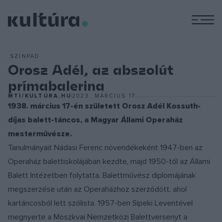
M
SZÍNPAD
Orosz Adél, az abszolút
prímabalerina
MTI/KULTÚRA.HU
2023. MÁRCIUS 17.
1938. március 17-én született Orosz Adél Kossuth-
díjas balett-táncos, a Magyar Állami Operaház
mesterművésze.
Tanulmányait Nádasi Ferenc növendékeként 1947-ben az
Operaház balettiskolájában kezdte, majd 1950-től az Állami
Balett Intézetben folytatta. Balettművész diplomájának
megszerzése után az Operaházhoz szerződött, ahol
kartáncosból lett szólista. 1957-ben Sipeki Leventével
megnyerte a Moszkvai Nemzetközi Balettversenyt a