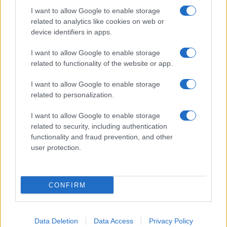
búcsúzott,
A világ teremtése
című balett előadása után
I want to allow Google to enable storage
jelentette be Seregi László balettigazgatónak, hogy nem lép
related to analytics like cookies on web or
többet színpadra. A szólisták próbavezető
device identifiers in apps.
balettmestereként dolgozott tovább, emellett a XXII.
I want to allow Google to enable storage
kerületi Művelődési Központban balettiskolát indított
related to functionality of the website or app.
gyerekeknek.
I want to allow Google to enable storage
related to personalization.
I want to allow Google to enable storage
related to security, including authentication
functionality and fraud prevention, and other
user protection.
CONFIRM
1984-ben az Operaház első női
balettigazgatója és a poszton az első
balettművész lett, a tisztséget 1988-ig
Data Deletion
Data Access
Privacy Policy
töltötte be, ezután a Balettintézetben