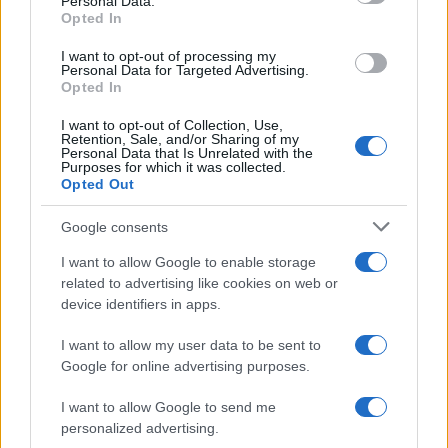
Personal Data.
csinált. Napirendje általában így festett:
Opted In
délelőtt próba, délután próba, este előadás.
I want to opt-out of processing my
Personal Data for Targeted Advertising.
Opted In
Emellett anyaként is helyt állt, Kovács Béla
klarinétművésszel kötött házasságából egy lánya és egy fia
I want to opt-out of Collection, Use,
Retention, Sale, and/or Sharing of my
született. Pályája során minden megadatott neki, amiről
Personal Data that Is Unrelated with the
Purposes for which it was collected.
balerina csak álmodhat: nagy szerepek, kiváló partnerek,
Opted Out
közönségsiker, szakmai és hivatalos elismerés. 1961-ben
Google consents
megkapta a Liszt Ferenc-díjat, 1965-ben a Kossuth-díjat,
1969-ben Helsinkiben a finnek a Fehér Rózsa lovagrendjével
I want to allow Google to enable storage
related to advertising like cookies on web or
tüntették ki. 1972-ben érdemes művész, 1976-ban kiváló
device identifiers in apps.
művész lett, 1978-ban SZOT-díjat kapott.
I want to allow my user data to be sent to
Google for online advertising purposes.
Mint mondta, mindig úgy gondolta, hogy akkor kell
abbahagyni, amikor az előadás után már úgy érzi, nem lenne
I want to allow Google to send me
képes még egyszer eltáncolni a műsort. 1981-ben a csúcson
personalized advertising.