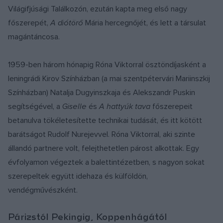
Világifjúsági Találkozón, ezután kapta meg első nagy
főszerepét,
A diótörő
Mária hercegnőjét, és lett a társulat
magántáncosa.
1959-ben három hónapig Róna Viktorral ösztöndíjasként a
leningrádi Kirov Színházban (a mai szentpétervári Mariinszkij
Színházban) Natalja Dugyinszkaja és Alekszandr Puskin
segítségével, a
Giselle
és
A hattyúk tava
főszerepeit
betanulva tökéletesítette technikai tudását, és itt kötött
barátságot Rudolf Nurejevvel. Róna Viktorral, aki szinte
állandó partnere volt, felejthetetlen párost alkottak. Egy
évfolyamon végeztek a balettintézetben, s nagyon sokat
szerepeltek együtt idehaza és külföldön,
vendégművészként.
Párizstól Pekingig, Koppenhágától