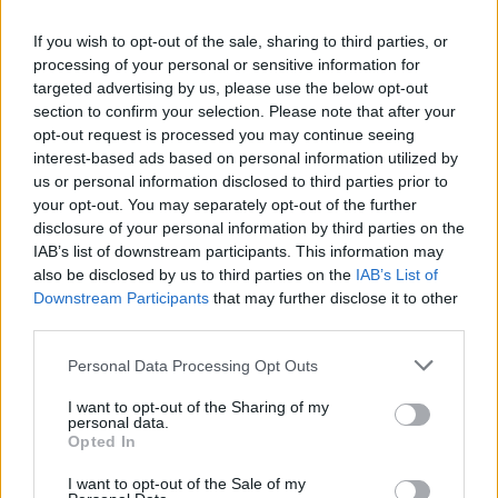
If you wish to opt-out of the sale, sharing to third parties, or
processing of your personal or sensitive information for
targeted advertising by us, please use the below opt-out
section to confirm your selection. Please note that after your
opt-out request is processed you may continue seeing
interest-based ads based on personal information utilized by
us or personal information disclosed to third parties prior to
your opt-out. You may separately opt-out of the further
disclosure of your personal information by third parties on the
IAB’s list of downstream participants. This information may
also be disclosed by us to third parties on the
IAB’s List of
Downstream Participants
that may further disclose it to other
third parties.
Please note that this website/app uses one or more Google
Personal Data Processing Opt Outs
Róna Viktor és Orosz Adél (
Csipkerózsika
,1967). Fotó: a
services and may gather and store information including but
not limited to your visit or usage behaviour. You may click to
I want to opt-out of the Sharing of my
Magyar Állami Operaház archívuma
personal data.
grant or deny consent to Google and its third-party tags to
Opted In
use your data for below specified purposes in below Google
consent section.
I want to opt-out of the Sale of my
Mindent „kétszáz százalékos” energiával