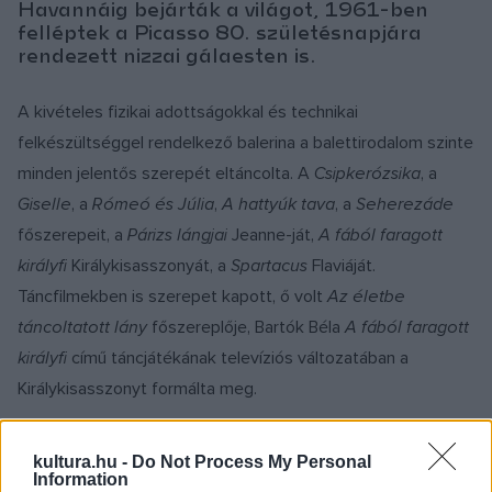
Havannáig bejárták a világot, 1961-ben
felléptek a Picasso 80. születésnapjára
rendezett nizzai gálaesten is.
A kivételes fizikai adottságokkal és technikai
felkészültséggel rendelkező balerina a balettirodalom szinte
minden jelentős szerepét eltáncolta. A
Csipkerózsika
, a
Giselle
, a
Rómeó és Júlia
,
A hattyúk tava
, a
Seherezáde
főszerepeit, a
Párizs lángjai
Jeanne-ját,
A fából faragott
királyfi
Királykisasszonyát, a
Spartacus
Flaviáját.
Táncfilmekben is szerepet kapott, ő volt
Az életbe
táncoltatott lány
főszereplője, Bartók Béla
A fából faragott
királyfi
című táncjátékának televíziós változatában a
Királykisasszonyt formálta meg.
kultura.hu -
Do Not Process My Personal
Information