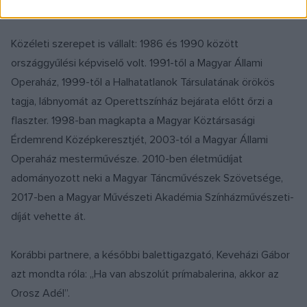
tanított.
Közéleti szerepet is vállalt: 1986 és 1990 között
országgyűlési képviselő volt. 1991-től a Magyar Állami
Operaház, 1999-től a Halhatatlanok Társulatának örökös
tagja, lábnyomát az Operettszínház bejárata előtt őrzi a
flaszter. 1998-ban magkapta a Magyar Köztársasági
Érdemrend Középkeresztjét, 2003-tól a Magyar Állami
Operaház mesterművésze. 2010-ben életműdíjat
adományozott neki a Magyar Táncművészek Szövetsége,
2017-ben a Magyar Művészeti Akadémia Színházművészeti-
díját vehette át.
Korábbi partnere, a későbbi balettigazgató, Keveházi Gábor
azt mondta róla: „Ha van abszolút prímabalerina, akkor az
Orosz Adél”.