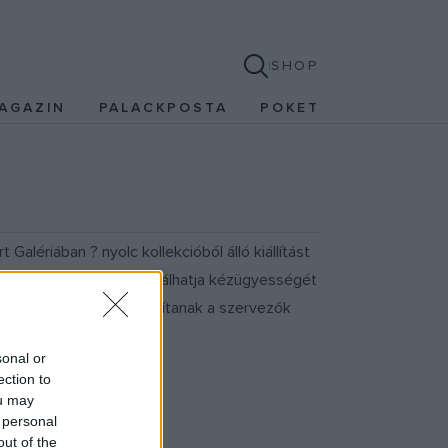
SHOP
AGAZIN
PALACKPOSTA
POKET
alériában ? nyolc kollekcióból álló kiállítást
gként, már bárki kipróbálhatja kézügyességét
 ahol lehetőséget biztosítanak a szervezők
sonal or
ection to
ou may
 personal
out of the