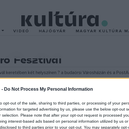
T
VIDEÓ
HAJÓGYÁR
MAGYAR KULTÚRA M
ró Fesztivál
ál keretében két helyszínen ? a budaörsi Városházán és a PostArt G
émiai elemek? témájú versenyműveket is. Ebben az évben újdonsá
arán nyitott műhelyfoglalkozásokon vehetnek részt az érdeklődők,
 -
Do Not Process My Personal Information
kértő foltvarrók segítségével.
to opt-out of the sale, sharing to third parties, or processing of your per
formation for targeted advertising by us, please use the below opt-out s
r selection. Please note that after your opt-out request is processed y
eing interest-based ads based on personal information utilized by us or
disclosed to third parties prior to your opt-out. You may separately opt-