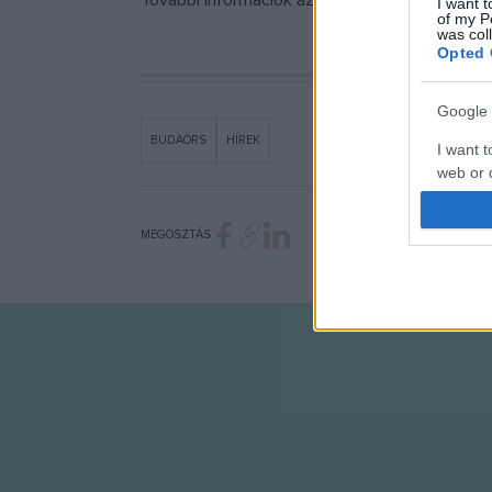
További információk az esemény
Facebook-ol
I want t
of my P
was col
Opted 
Google 
BUDAÖRS
HÍREK
I want t
web or d
I want t
MEGOSZTÁS
purpose
I want 
I want t
web or d
I want t
or app.
I want t