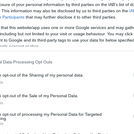
losure of your personal information by third parties on the IAB’s list of
an eleme a vásár, melyet a Jókai Mór Művelődési Központban rend
. This information may also be disclosed by us to third parties on the
IA
gatók. Idén is folytatódik a nagysikerű gyermeksarok program, ah
Participants
that may further disclose it to other third parties.
 nézelődhet a fesztiválon.
 that this website/app uses one or more Google services and may gath
including but not limited to your visit or usage behaviour. You may click 
 to Google and its third-party tags to use your data for below specifi
ogle consent section.
on is részt vehetnek a három napos rendezvény keretében, mint 
s árnyékkép: eredeti blokkok tervezése
Shoshi Rimerrel vagy 
l Data Processing Opt Outs
 regisztrálni az
icsepeli@gmail.com
e-mail címen.
o opt-out of the Sharing of my personal data.
In
ogatója Budaörs Város Önkormányzata, melynek köszönhetően nemc
o opt-out of the Sale of my Personal Data.
llításokat, a többi érdeklődő számára 1000 forintos belépőjegy vál
In
alkozások ingyenesen látogathatóak.
to opt-out of processing my Personal Data for Targeted
ing.
In