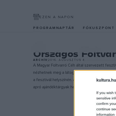
EZEN A NAPON
PROGRAMNAPTÁR
FÓKUSZPON
EGYÉB
Országos Foltvar
ARCHÍV
2016. AUGUSZTUS 4.
A Magyar Foltvarró Céh által szervezett fesztiv
nézhetnek meg a látogatók, köztük az idei ?K
a fesztivál helyszínén. A PostArt Galéria udv
kultura.hu
apró ajándéktárgyak helybeni megvarrására sza
If you wish 
sensitive in
confirm you
continue se
information 