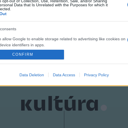
dalán
.
o opt-out of Collection, Use, Retention, Sale, and/or Sharing
ersonal Data that Is Unrelated with the Purposes for which it
lected.
Out
consents
o allow Google to enable storage related to advertising like cookies on
evice identifiers in apps.
CONFIRM
o allow my user data to be sent to Google for online advertising
s.
to allow Google to send me personalized advertising.
Data Deletion
Data Access
Privacy Policy
o allow Google to enable storage related to analytics like cookies on
evice identifiers in apps.
o allow Google to enable storage related to functionality of the website
o allow Google to enable storage related to personalization.