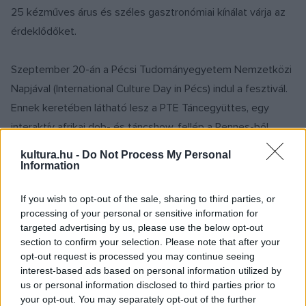
25 kézműves árus és széles gasztronómiai kínálat várja az
érdeklődőket.
Szeptember 20-án a Pécsi Tudományegyetem Nemzetközi
Napjával (International Culture Day in Pécs) indul a fesztivál.
Ennek keretében látható lesz a PTE Táncegyüttes, egy
interaktív afrikai dob- és táncshow, fellép a Rennes-ből
(Franciaország) érkező és hazánkban most debütáló francia
kultura.hu -
Do Not Process My Personal
énekes-dalszerző ERUAL, valamint a magyar zenei életben
Information
már igencsak jól ismert Sena Dagadu, aki ezúttal trió
If you wish to opt-out of the sale, sharing to third parties, or
formációban lép majd színpadra.
processing of your personal or sensitive information for
targeted advertising by us, please use the below opt-out
Szeptember 21-én Arad Napját ünneplik a résztvevők, este
section to confirm your selection. Please note that after your
opt-out request is processed you may continue seeing
pedig fellép a PMD Blues Band. Szeptember 22-én a Tanuló
interest-based ads based on personal information utilized by
Város Fesztivál keretében a Pannon Filharmonikusok ad
us or personal information disclosed to third parties prior to
koncertet
Fantasztikus klasszikusok
címmel, valamint
your opt-out. You may separately opt-out of the further