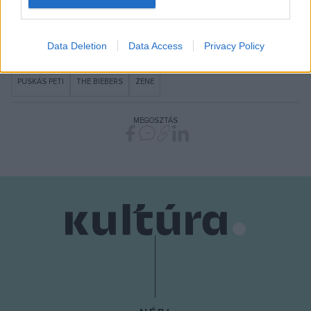
I want to allow Google to enable storage
BORFESZTIVÁL
FESZTIVÁL
FESZTIVÁLSZEZON
PÉCS
related to security, including authentication
Data Deletion
Data Access
Privacy Policy
functionality and fraud prevention, and other
PÉCSI TUDOMÁNYEGYETEM
PROGRAM
PUNNANY MASSIF
user protection.
PUSKÁS PETI
THE BIEBERS
ZENE
MEGOSZTÁS