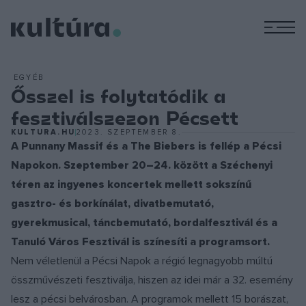
M
EGYÉB
Ősszel is folytatódik a
fesztiválszezon Pécsett
KULTURA.HU
2023. SZEPTEMBER 8.
A Punnany Massif és a The Biebers is fellép a Pécsi
Napokon. Szeptember 20–24. között a Széchenyi
téren az ingyenes koncertek mellett sokszínű
gasztro- és borkínálat, divatbemutató,
gyerekmusical, táncbemutató, bordalfesztivál és a
Tanuló Város Fesztivál is színesíti a programsort.
Nem véletlenül a Pécsi Napok a régió legnagyobb múltú
összművészeti fesztiválja, hiszen az idei már a 32. esemény
lesz a pécsi belvárosban. A programok mellett 15 borászat,