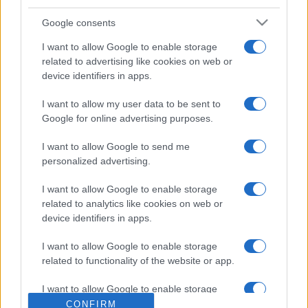
finom italok kortyolgatásához a zenetörténet legszebb
Google consents
bordalait hallgathatják a jelenlévők, és ha kedvük van, táncra
I want to allow Google to enable storage
is perdülhetnek. A szüreti felvonulással induló fesztivál
related to advertising like cookies on web or
énekesei mellett a program társrendezvénye, az I. Bordalnok
device identifiers in apps.
Énekverseny döntősei is fellépnek az eseményen.
I want to allow my user data to be sent to
Google for online advertising purposes.
Este a Chache Rom és a Fund Művészeti Iskola táncosai,
valamint a Romengo Együttes lép színpadra a
I want to allow Google to send me
personalized advertising.
magyarországi roma folk egyik legrangosabb
együtteseként.
I want to allow Google to enable storage
related to analytics like cookies on web or
device identifiers in apps.
Nyitókép: Punnany Massif. Fotó: Zsolnay Örökségkezelő
Nonprofit Kft.
I want to allow Google to enable storage
related to functionality of the website or app.
I want to allow Google to enable storage
related to personalization.
CONFIRM