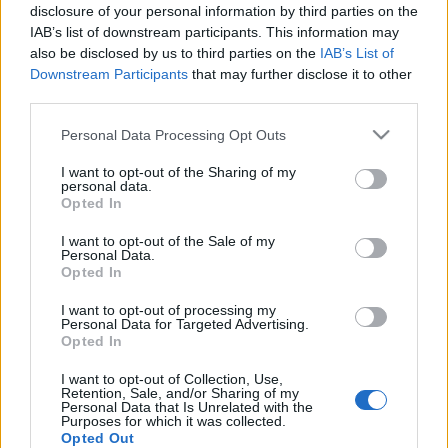
disclosure of your personal information by third parties on the
bemutatkozik a Tillai Timi énekstúdió és a Mecsek
IAB’s list of downstream participants. This information may
Táncegyüttes. 21.30-tól a Punnany Massif zenél, az ízig-vérig
also be disclosed by us to third parties on the
IAB’s List of
pécsi zenekar, akik szeretett városukat is megörökítették a
Downstream Participants
that may further disclose it to other
third parties.
Pécs Aktuál X
-ben: „Felszínes kapcsolatból építhetsz
százat, de úgyis visszahív az otthon, ahonnan az erő árad…”
Please note that this website/app uses one or more Google
Personal Data Processing Opt Outs
services and may gather and store information including but
not limited to your visit or usage behaviour. You may click to
I want to opt-out of the Sharing of my
Szeptember 23-án gyerekeknek szóló musical látható
personal data.
grant or deny consent to Google and its third-party tags to
Opted In
Rozsda Lovag és a kísértet
címmel a Pécsi Nemzeti
use your data for below specified purposes in below Google
consent section.
Színház Kamaraszínházában, amit a Széchenyi téren Frank
I want to opt-out of the Sale of my
Personal Data.
Adél divatbemutatója és a TANAC táncegyüttes előadása
Opted In
követ. 21.30-tól a The Biebers lép fel. A tízéves zenekar
I want to opt-out of processing my
koncertjén Puskás Peti vezetésével a jól ismert dalok
Personal Data for Targeted Advertising.
Opted In
mellett korábban még sosem hallott számokra is tombolhat
I want to opt-out of Collection, Use,
a közönség, hiszen „ha hív a város, mindig mennünk kell”.
Retention, Sale, and/or Sharing of my
Personal Data that Is Unrelated with the
Purposes for which it was collected.
Szeptember 24-én zajlik a XXVII. Európai Bordalfesztivál. A
Opted Out