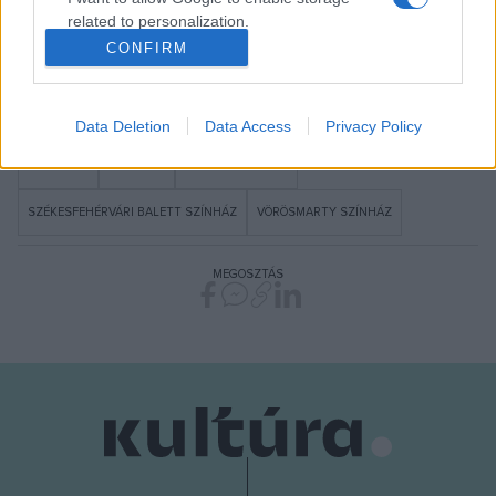
related to personalization.
Székesfehérvári Balett Színház igazgatója. Fotó: Simon Erika
CONFIRM
I want to allow Google to enable storage
related to security, including authentication
functionality and fraud prevention, and other
Data Deletion
Data Access
Privacy Policy
user protection.
ARS REGIA
PROGRAM
SZÉKESFEHÉRVÁR
SZÉKESFEHÉRVÁRI BALETT SZÍNHÁZ
VÖRÖSMARTY SZÍNHÁZ
MEGOSZTÁS