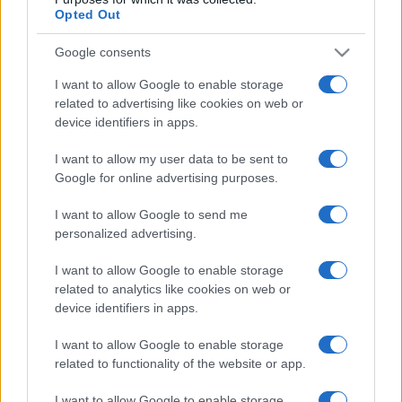
Opted Out
igazgatója. A koncertszerű operaelőadás a szerelem
témáját járja körül Mozart keleties dallamaival. A koncertet
Google consents
Dobszay Péter vezényli.
I want to allow Google to enable storage
related to advertising like cookies on web or
A Székesfehérvári Balett Színház igazgatója, Egerházi Attila
device identifiers in apps.
szerint inspiráló, hogy ez a közös bérlet megvalósul.
I want to allow my user data to be sent to
Carmen
című táncszínházi előadásuk témája a szenvedély, a
Google for online advertising purposes.
vágy és a féltékenység. Egyediségét a zene, a tánc és a
I want to allow Google to send me
látványelemek különleges egysége adja. A 2020-as
personalized advertising.
bemutató után csupán néhány alkalommal volt lehetőségük
játszani az előadást, így külön öröm számukra, hogy ezen
I want to allow Google to enable storage
related to analytics like cookies on web or
exkluzív bérlet keretében újra láthatja a közönség.
device identifiers in apps.
I want to allow Google to enable storage
Nyitóképen az Ars Regia bérlet sajtótájékoztatóján (balról
related to functionality of the website or app.
jobbra) dr. Cser-Palkovoics András polgármester, Szikora
János, a Vörösmarty Színház igazgatója és Egerházi Attila, a
I want to allow Google to enable storage