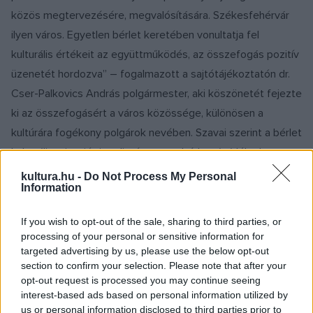
közös megtervezésére, megvalósítására. Székesfehérvár
ilyen város. Egyetlen bérlet keretében vonultatja fel
kulturális értékeit az együttműködés, az összefogás pozitív
üzenetét hordozva” – fogalmazott a sajtótájékoztatón dr.
Cser-Palkovics András polgármester, aki köszönetét fejezte
ki az összefogásért a város közössége, különösen a
kultúrára fogékony polgárok nevében. Szavai szerint a bérlet
kulturális missziót is teljesít, mert a bérletvásárlók olyan
műfajokkal ismerkedhetnek meg, amik eddig talán távolabb
kultura.hu -
Do Not Process My Personal
Information
álltak tőlük, és az intézmények közti átjárás is nyitottabb
lesz.
If you wish to opt-out of the sale, sharing to third parties, or
processing of your personal or sensitive information for
Szikora János, a Vörösmarty Színház igazgatója kiemelte,
targeted advertising by us, please use the below opt-out
section to confirm your selection. Please note that after your
hogy azért páratlan ez a bérletkínálat, mert kevés város van
opt-out request is processed you may continue seeing
Magyarországon, ahol ilyen sok előadóművészeti műfaj
interest-based ads based on personal information utilized by
képviselteti magát. Székesfehérvár az első, ahol ezek az
us or personal information disclosed to third parties prior to