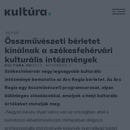
M
EGYÉB
Összművészeti bérletet
kínálnak a székesfehérvári
kulturális intézmények
KULTURA.HU
2023. NOVEMBER 2.
Székesfehérvár négy legnagyobb kulturális
intézménye bemutatta az Ars Regia bérletet. Az Ars
Regia egy összművészeti programsorozat, olyan
különleges előadásokkal, amelyek a helyi kulturális
értékeket mutatják meg.
„Nagyon kevés olyan város van az országban, ahol a
különböző előadóművészeti műfajokban dolgozó
professzionális intézmények képesek ilyen jellegű bérlet