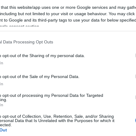
mplom, valamint a magyar történelem viharos századainak szemtanúj
 that this website/app uses one or more Google services and may gath
including but not limited to your visit or usage behaviour. You may click 
 to Google and its third-party tags to use your data for below specifi
apcsán elmondta: kiemelten fontosnak tartja, hogy történelmünk je
ogle consent section.
k mint helyszínek, de mint magyarságunk és nemzeti identitásunk
l Data Processing Opt Outs
delméről szóló törvény értelmében olyan, a nemzet vagy valamel
o opt-out of the Sharing of my personal data.
ormány rendelettel történelmi emlékhellyé nyilvánít.
In
o opt-out of the Sale of my Personal Data.
In
to opt-out of processing my Personal Data for Targeted
ing.
In
ÉKHELY
o opt-out of Collection, Use, Retention, Sale, and/or Sharing
ersonal Data that Is Unrelated with the Purposes for which it
lected.
Out