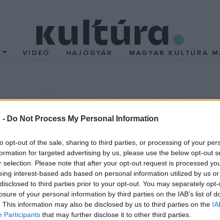
T
VIDEÓ
HAJÓGYÁR
MAGYAR KULTÚRA M
 bővült a történelmi eml
 -
Do Not Process My Personal Information
kerületben az egykori Landerer-nyomda, az isaszegi csatatér
.
to opt-out of the sale, sharing to third parties, or processing of your per
 hazánkban, melyeknek szakmai ernyőszervezete a Nemzeti Örökség
formation for targeted advertising by us, please use the below opt-out s
r selection. Please note that after your opt-out request is processed y
eing interest-based ads based on personal information utilized by us or
n lett történelmi emlékhely, amelyek az 1848-as forradalomhoz 
disclosed to third parties prior to your opt-out. You may separately opt-
mda, ahol a forradalom követeléseit megfogalmazó 12 pontot és a
losure of your personal information by third parties on the IAB’s list of
. This information may also be disclosed by us to third parties on the
IA
t őrző isaszegi és tápióbicskei csatatér. Történelmi emlékhely 
Participants
that may further disclose it to other third parties.