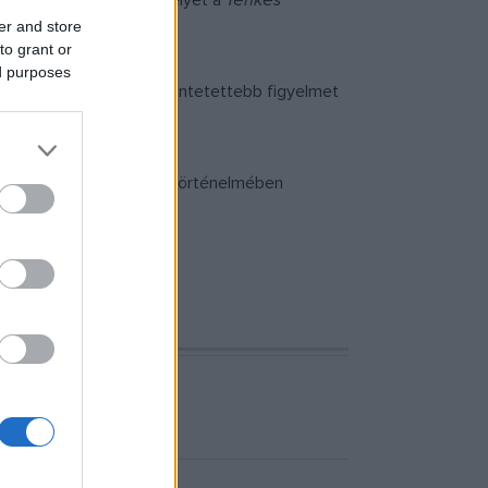
a, a siklósi vár is, amelyet a
Tenkes
er and store
to grant or
ed purposes
les helyszínei minél kitüntetettebb figyelmet
 fontos építőkövei is.
y velünk élő nemzetiség történelmében