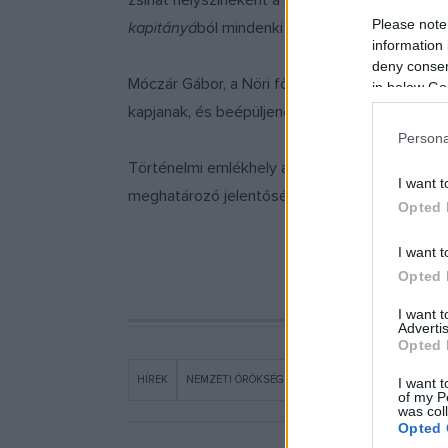
zsinat helyszíneként a szabolcsi földvár és te
Please note
kapitányá
ból mindenki jól ismerhet.
information 
deny consent
Móczár Gábor, a Nöri főigazgatója a bővítés k
in below Go
kapjanak, és beépüljenek a köztudatba nemcsa
Persona
Történelmi emlékhely a kulturális örökség vé
I want t
meghatározó jelentőségű helyszín, amelyet a k
Opted 
I want t
Opted 
I want 
Advertis
Opted 
HÍREK
NEMZETI ÖRÖKSÉG INTÉZETE
TÖRTÉNELMI EML
I want t
of my P
was col
Opted 