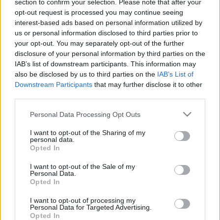
section to confirm your selection. Please note that after your
opt-out request is processed you may continue seeing
interest-based ads based on personal information utilized by
HÍREK
KISKUNSÁGI NEMZETI PARK
us or personal information disclosed to third parties prior to
your opt-out. You may separately opt-out of the further
MAGYAR MADÁRTANI ÉS TERMÉSZETVÉDELMI EGYESÜLET
disclosure of your personal information by third parties on the
IAB’s list of downstream participants. This information may
RÁKOSIVIPERA-VÉDELMI KÖZPONT
also be disclosed by us to third parties on the
IAB’s List of
Downstream Participants
that may further disclose it to other
third parties.
MEGOSZTÁS
Please note that this website/app uses one or more Google
Personal Data Processing Opt Outs
services and may gather and store information including but
not limited to your visit or usage behaviour. You may click to
I want to opt-out of the Sharing of my
personal data.
grant or deny consent to Google and its third-party tags to
Opted In
EZ IS ÉRDEKELHETI
use your data for below specified purposes in below Google
consent section.
I want to opt-out of the Sale of my
Personal Data.
AJÁNLÓ
Opted In
ZENE
Világhírű karmesterek és szólisták a
I want to opt-out of processing my
Personal Data for Targeted Advertising.
Nemzeti Filharmonikus Zenekar évadában
Opted In