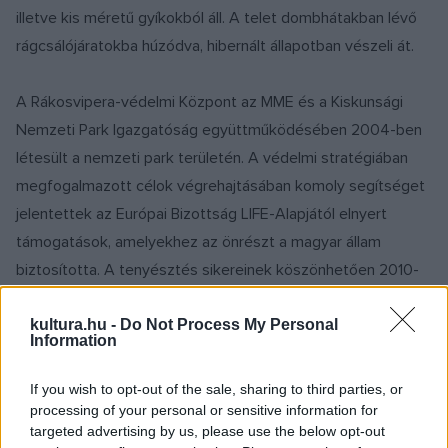
illetve kis méretű gyíkokból áll. A telet dombhátakban lévő
rágcsálójáratokba húzódva, hibernált állapotban vészeli át.
A Rákosvipera-védelmi Központ az MME és a Kiskunsági
Nemzeti Park Igazgatóság együttműködésében 2004-ben
létesült a nemzeti park területén. A védelmi stratégiában
megfogalmazott célok végrehajtásában komoly segítséget
jelentettek az Európai Bizottság LIFE-Alapjától elnyert
támogatások, amelyekhez az önrészt a magyar állam
biztosította. A tenyésztés sikereinek köszönhetően 2010-
ben megtörtént az első fogságban született rákosi viperák
kibocsátása. Napjainkig 1020 ivarérett rákosi vipera került ki
kultura.hu -
Do Not Process My Personal
Information
helyreállított vagy természetes élőhelyére, 14 kibocsájtási
helyszínen.
If you wish to opt-out of the sale, sharing to third parties, or
processing of your personal or sensitive information for
targeted advertising by us, please use the below opt-out