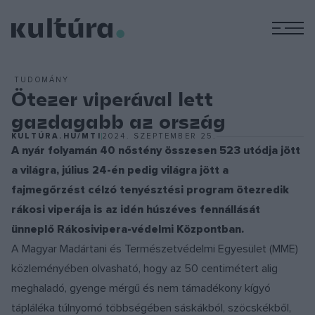
M
TUDOMÁNY
Ötezer viperával lett
gazdagabb az ország
KULTÚRA.HU/MTI
2024. SZEPTEMBER 25.
A nyár folyamán 40 nőstény összesen 523 utódja jött
a világra, július 24-én pedig világra jött a
fajmegőrzést célzó tenyésztési program ötezredik
rákosi viperája is az idén húszéves fennállását
ünneplő Rákosivipera-védelmi Központban.
A Magyar Madártani és Természetvédelmi Egyesület (MME)
közleményében olvasható, hogy az 50 centimétert alig
meghaladó, gyenge mérgű és nem támadékony kígyó
tápláléka túlnyomó többségében sáskákból, szöcskékből,