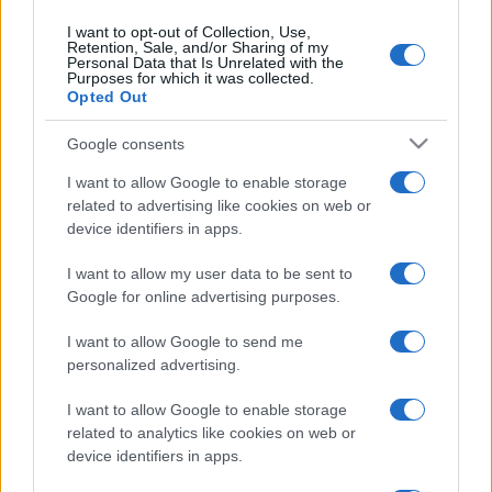
Baráti Kristóf és Kelemen Barnabás hegedűművészek
I want to opt-out of Collection, Use,
karmesterként is a pódiumra lépnek, de mások mellett
Retention, Sale, and/or Sharing of my
Personal Data that Is Unrelated with the
Amerikából Lawrence Foster karmester, míg
Purposes for which it was collected.
Opted Out
Franciaországból François Leleux oboavirtuóz csatlakozik a
zenekarhoz.
Google consents
I want to allow Google to enable storage
HÍREK
related to advertising like cookies on web or
MŰVÉSZET
device identifiers in apps.
Hírmozaik – augusztus 6.
I want to allow my user data to be sent to
Az M1 magyar előadók koncertjeit közvetíti a Szigetről,
Google for online advertising purposes.
megrongálták Radnóti Miklós bori szobrát, diákokkal
dolgozik együtt ifj. Vidnyánszky Attila Debrecenben –
I want to allow Google to send me
personalized advertising.
hírösszefoglalónk.
I want to allow Google to enable storage
HÍREK
related to analytics like cookies on web or
FILM
device identifiers in apps.
FIPRESCI Nagydíjra jelölték a Csendes