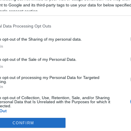
vény; a honvédelmi kötelezettségről szóló törvény. A megállapodás
 to Google and its third-party tags to use your data for below specifi
Mielőbbi köztársasági elnökválasztást igényelt az 1946:I. tv. alapj
ogle consent section.
ny mellett, ami azt jelenti, hogy a bizalom csak a miniszterelnökt
sági elnöki posztot az SZDSZ, a házelnöki tisztséget az MDF kap
l Data Processing Opt Outs
o opt-out of the Sharing of my personal data.
In
o opt-out of the Sale of my Personal Data.
In
to opt-out of processing my Personal Data for Targeted
ing.
In
o opt-out of Collection, Use, Retention, Sale, and/or Sharing
ersonal Data that Is Unrelated with the Purposes for which it
lected.
Out
CONFIRM
consents