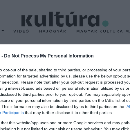
T
VIDEÓ
HAJÓGYÁR
MAGYAR KULTÚRA M
z MDF és az SZDSZ
 -
Do Not Process My Personal Information
to opt-out of the sale, sharing to third parties, or processing of your per
redményesebb párt tárgyalásokat kezdett az ország alkotmányo
formation for targeted advertising by us, please use the below opt-out s
ozták nyilvánosságra. Ez szűkítette és konkretizálta a parlamen
r selection. Please note that after your opt-out request is processed y
eing interest-based ads based on personal information utilized by us or
kormány munkáját. A `kétharmados` törvények a következők: a jog
disclosed to third parties prior to your opt-out. You may separately opt-
jén alkalmazott szabályokat rögzítő törvény; a képviselő jogállásár
losure of your personal information by third parties on the IAB’s list of
lgári és nemzetiségi jogokról szóló törvény; a fegyveres erőkről,
. This information may also be disclosed by us to third parties on the
IA
Participants
that may further disclose it to other third parties.
; a bíróságokról szóló; az utazási és letelepedési szabadságról sz
ótörvény; a gyülekezési és egyesülési jogról szóló és a párttörv
 that this website/app uses one or more Google services and may gath
including but not limited to your visit or usage behaviour. You may click 