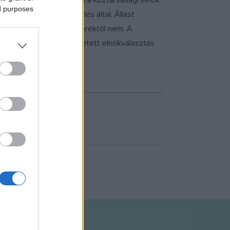
 többi pontja lényegében a köztársasági elnök
ed purposes
án, vagyis az országgyűlés által. Állást
ől vonható meg, a miniszterektől nem. A
ta. Mindkét párt a közvetett elnökválasztás