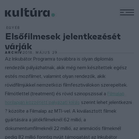
M
EGYÉB
Elsőfilmesek jelentkezését
várják
ARCHÍV
2018. MÁJUS 29.
Az Inkubátor Programra továbbra is olyan diplomás
rendezők pályázhatnak, akik még nem készítettek egész
estés mozifilmet, valamint olyan rendezők, akik
rövidfilmjükkel nemzetközi filmfesztiválokon szerepeltek.
Filmötlettel (treatment) és rövid szinopszissal a
Filmalap
honlapján közzétett pályázati kiírás
szerint lehet jelentkezni
? közölte a Filmalap az MTI-vel. A kiválasztott filmek
gyártására a játékfilmeknél 62 millió, a
dokumentumfilmeknél 22 millió, az animációs filmeknél
pedig 82 millió forintig nyújt támogatást az Inkubátor