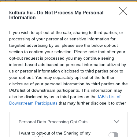
Program. A fiatal alkotók a filmkészítés során igénybe
kultura.hu -
Do Not Process My Personal
vehetik a Filmalap szakmai támogatását.
Information
A beérkezett pályázatok közül a döntőbe a szakmai előzsűri
If you wish to opt-out of the sale, sharing to third parties, or
processing of your personal or sensitive information for
október 5-ig legfeljebb 10 filmtervet választ ki, amelyek
targeted advertising by us, please use the below opt-out
pályázati úton részesülnek a Filmalap kétmillió forint értékű
section to confirm your selection. Please note that after your
forgatókönyv-fejlesztési támogatásában a Filmalap
opt-out request is processed you may continue seeing
interest-based ads based on personal information utilized by
fejlesztői csapatának közreműködésével. Októbertől öt
us or personal information disclosed to third parties prior to
hónap áll majd az alkotók rendelkezésére a forgatókönyvek
your opt-out. You may separately opt-out of the further
elkészítésére, majd a döntősök a március végi pitchfórumon
disclosure of your personal information by third parties on the
IAB’s list of downstream participants. This information may
mérettetnek meg a szakmai közönség előtt. A felkészülést
also be disclosed by us to third parties on the
IAB’s List of
a Filmalap Fast Forward Programja keretében szervezett
Downstream Participants
that may further disclose it to other
workshopok is segítik. A tíz filmterv közül legfeljebb hármat
third parties.
a zsűri és további kettőt a meghívott közönség (rendezők,
Please note that this website/app uses one or more Google
Personal Data Processing Opt Outs
producerek, kritikusok, filmes szakemberek) választ majd ki.
services and may gather and store information including but
not limited to your visit or usage behaviour. You may click to
I want to opt-out of the Sharing of my