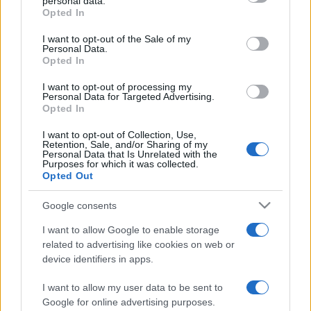
personal data.
grant or deny consent to Google and its third-party tags to
Opted In
Az idén negyedik alkalommal meghirdetett, nagy sikerű
use your data for below specified purposes in below Google
kezdeményezés célja a fiatal filmesek innovatív, kísérletező
consent section.
I want to opt-out of the Sale of my
Personal Data.
alkotói bemutatkozásának támogatása. A 2015-ben életre
Opted In
hívott Inkubátor Program keretében a Filmalap már 15
I want to opt-out of processing my
elsőfilmet támogatott, köztük Szilágyi Zsófia
Egy nap
című
Personal Data for Targeted Advertising.
Opted In
alkotását, amelynek világpremierje a cannes-i filmfesztiválon
volt, ahol elnyerte a filmkritikusok nemzetközi szövetsége, a
I want to opt-out of Collection, Use,
Retention, Sale, and/or Sharing of my
FIPRESCI rangos díját ? írták a tájékoztatóban.
Personal Data that Is Unrelated with the
Purposes for which it was collected.
Opted Out
Forrás: MTI
Google consents
I want to allow Google to enable storage
related to advertising like cookies on web or
device identifiers in apps.
ANIMÁCIÓS FILM
DOKUMENTUMFILM
FAST FORWARD PROGRAM
I want to allow my user data to be sent to
Google for online advertising purposes.
JÁTÉKFILM
MAGYAR NEMZETI FILMALAP
NFI INKUBÁTOR PROGRAM