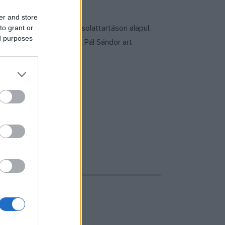
er and store
szoros munkán és kapcsolattartáson alapul,
to grant or
ed purposes
t Week igazgatója, Tóth Pál Sándor art
ek.