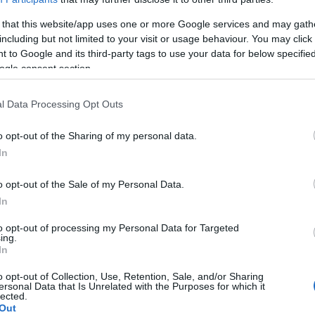
t játszó oktatóktól sajátíthatják el.
 that this website/app uses one or more Google services and may gath
vett mentorprogram, mely a mentoráltak és a mentorok közötti 
including but not limited to your visit or usage behaviour. You may click 
 to Google and its third-party tags to use your data for below specifi
gh Máté, a KortársPR-os ügyvezetője, Bérczi Linda, a Budapest Ar
ogle consent section.
z.
l Data Processing Opt Outs
t várják, akik szakdiplomával és aktív angol tudással rendelkezn
o opt-out of the Sharing of my personal data.
In
9.
o opt-out of the Sale of my Personal Data.
lapján.
In
to opt-out of processing my Personal Data for Targeted
ing.
In
o opt-out of Collection, Use, Retention, Sale, and/or Sharing
ersonal Data that Is Unrelated with the Purposes for which it
lected.
Out