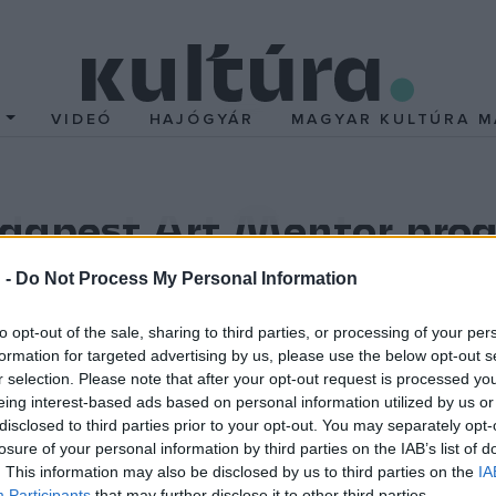
T
VIDEÓ
HAJÓGYÁR
MAGYAR KULTÚRA M
udapest Art Mentor pro
rprogram célja, hogy lehetőséget teremtsen a magyar és a ne
 -
Do Not Process My Personal Information
 részvételre nyilvános pályázat útján lehet bekerülni.
to opt-out of the sale, sharing to third parties, or processing of your per
formation for targeted advertising by us, please use the below opt-out s
apvetően két párhuzamosan futó elemből épül fel. Képzési része 
r selection. Please note that after your opt-out request is processed y
ntoráltak elsajátítják a szükséges kommunikációs készségeket, pén
eing interest-based ads based on personal information utilized by us or
disclosed to third parties prior to your opt-out. You may separately opt-
tatást és javaslatokat kapnak arra nézve, hogy hogyan prezentá
losure of your personal information by third parties on the IAB’s list of
szóló pályázatok. Milyen karrierutak állhatnak előttük és személy
. This information may also be disclosed by us to third parties on the
IA
Participants
that may further disclose it to other third parties.