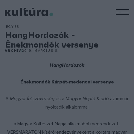
M
EGYÉB
HangHordozók -
Énekmondók versenye
ARCHÍV
2019. MÁRCIUS 6.
HangHordozók
Énekmondók Kárpát-medencei versenye
A
Magyar Írószövetség
és a
Magyar Napló Kiadó
az immár
nyolcadik alkalommal
a Magyar Költészet Napja alkalmából megrendezett
VERSMARATON kísérőrendezvényeként a kortárs magyar