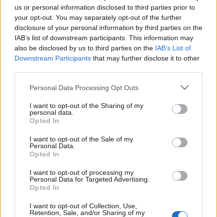
us or personal information disclosed to third parties prior to
your opt-out. You may separately opt-out of the further
Egy pályázó maximum 3 művel pályázhat.
disclosure of your personal information by third parties on the
IAB’s list of downstream participants. This information may
also be disclosed by us to third parties on the
IAB’s List of
A kötet megvásárolható a nagyobb könyváruházakban, a
Downstream Participants
that may further disclose it to other
Magyar Napló Könyvesboltban (1085 Budapest, József krt.
third parties.
70., Nyitva: H?P 10?18 óráig), vagy megrendelhető
Please note that this website/app uses one or more Google
Personal Data Processing Opt Outs
services and may gather and store information including but
a www.magyarnaplo.hu/shop
oldalon (az ár tartalmazza a
not limited to your visit or usage behaviour. You may click to
I want to opt-out of the Sharing of my
personal data.
grant or deny consent to Google and its third-party tags to
postázás költségeit), illetve letölthető ugyanerről az
Opted In
use your data for below specified purposes in below Google
oldalról PDF formátumban.
consent section.
I want to opt-out of the Sale of my
Personal Data.
Opted In
A pályázat menete:
I want to opt-out of processing my
Personal Data for Targeted Advertising.
A beérkezett hanganyagok meghallgatását követően a
Opted In
legjobb pályázatot benyújtókat a zsűri személyesen is
I want to opt-out of Collection, Use,
Retention, Sale, and/or Sharing of my
meghallgatja a 2018. április 6-i döntőben.