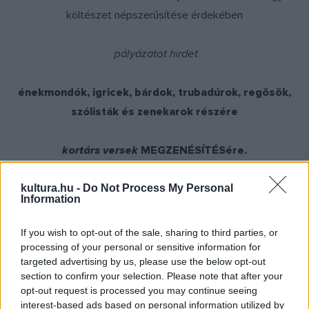
költészet népszerűsítése érdekében
pályázatot hirdet
énekmondók, igricek, bárdok, trubadúrok, regösök,
szólisták és zenekarok részére
kortárs versek
MEGZENÉSÍTÉSére.
A pályázat díjai
: (I.-III. díj) 300.000 Ft, 150.000 Ft,
kultura.hu -
Do Not Process My Personal
Information
100.000 Ft
If you wish to opt-out of the sale, sharing to third parties, or
Pályázni lehet:
processing of your personal or sensitive information for
targeted advertising by us, please use the below opt-out
section to confirm your selection. Please note that after your
Az év versei
2017
kötetben szereplő bármely vers
opt-out request is processed you may continue seeing
megzenésítésével.
interest-based ads based on personal information utilized by