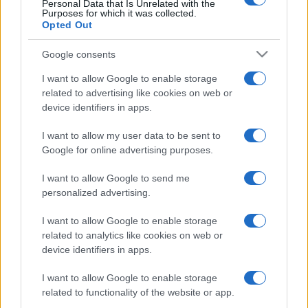
Personal Data that Is Unrelated with the
Purposes for which it was collected.
Opted Out
Beadási határidő:
Google consents
március 18. (vasárnap) éjfélig
I want to allow Google to enable storage
related to advertising like cookies on web or
Zsűri tagjai:
device identifiers in apps.
I want to allow my user data to be sent to
Harcsa Veronika
(énekes),
Csík János
(Csík zenekar),
Google for online advertising purposes.
I want to allow Google to send me
Dinnyés József
(Radnóti-díjas daltulajdonos),
Farkas
personalized advertising.
Tibor
(Igricek zenekar),
Stifner Gábor
(rádiós szerkesztő)
I want to allow Google to enable storage
related to analytics like cookies on web or
A pályázatokat 2018. február 19-től MP3 (128 kbps) vagy AVI
device identifiers in apps.
formátumban várjuk
I want to allow Google to enable storage
related to functionality of the website or app.
a
hanghordozokpalyazat@gmail.com
email címre.