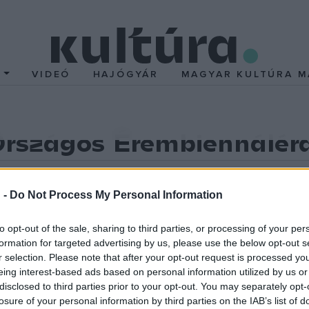
T
VIDEÓ
HAJÓGYÁR
MAGYAR KULTÚRA M
Országos Érembiennálér
lően ? bemutatási lehetőséget biztosít a magyar éremművészet 
 -
Do Not Process My Personal Information
to opt-out of the sale, sharing to third parties, or processing of your per
. ? augusztus 4. között rendezik meg a soproni Lábasházban (Sopro
formation for targeted advertising by us, please use the below opt-out s
r selection. Please note that after your opt-out request is processed y
eing interest-based ads based on personal information utilized by us or
disclosed to third parties prior to your opt-out. You may separately opt-
losure of your personal information by third parties on the IAB’s list of