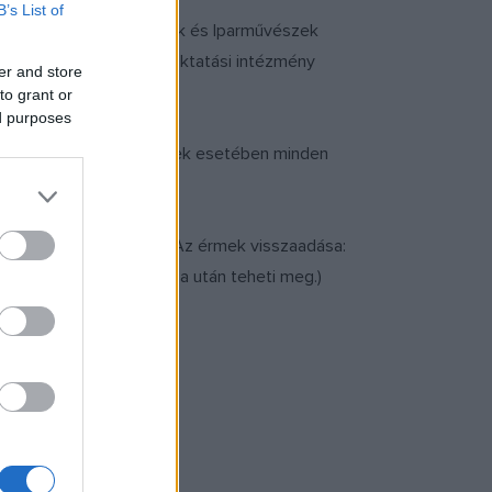
B’s List of
, a Magyar Képzőművészek és Iparművészek
illetve művészeti felsőoktatási intézmény
er and store
to grant or
ed purposes
 számít, kétoldalas érmek esetében minden
 (hétfő-kedd, 9-15 óráig). Az érmek visszaadása:
t csak a kiállítás bezárása után teheti meg.)