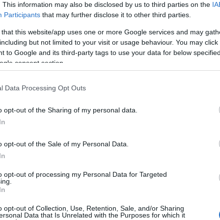
. This information may also be disclosed by us to third parties on the
IA
sz, aki tagja a Magyar Alkotóművészek Országos Egyesületének
Participants
that may further disclose it to other third parties.
a Egyesületének, a Fiatal Képzőművészek Stúdiója Egyesületnek, 
 that this website/app uses one or more Google services and may gath
including but not limited to your visit or usage behaviour. You may click 
 to Google and its third-party tags to use your data for below specifi
ogle consent section.
régebben készült érem (a sorozat minden darabja külön éremnek
ló maximált méret: 150 x 150 x 150 mm.
l Data Processing Opt Outs
meket nem tudjuk kiállítani. Az érmek beadása: 2013. április 15-16.
o opt-out of the Sharing of my personal data.
In
Aki ebben az időpontban a kiállításra szánt anyagát nem viszi el, az
o opt-out of the Sale of my Personal Data.
In
to opt-out of processing my Personal Data for Targeted
művészeti Lektorátus, 1014 Budapest I. Úri u. 54-56.
ing.
In
o opt-out of Collection, Use, Retention, Sale, and/or Sharing
ersonal Data that Is Unrelated with the Purposes for which it