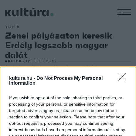
M
EGYÉB
Zenei pályázaton keresik
Erdély legszebb magyar
dalát
ARCHÍV
2019. JÚLIUS 16.
A pályázat célja, hogy elősegítse a minőségi, magyar
nyelven írott dalok születését és olyan tehetségeknek
kultura.hu -
Do Not Process My Personal
Information
nyújtson bemutatkozási lehetőséget, akik másképp
nehezebben kapnának nyilvánosságot.
If you wish to opt-out of the sale, sharing to third parties, or
processing of your personal or sensitive information for
A pályázatra ebben az évben is jelentkezhet bármelyik
targeted advertising by us, please use the below opt-out
section to confirm your selection. Please note that after your
erdélyi zenekar, ha magyar nyelvű, saját dalt ír és ad elő.
opt-out request is processed you may continue seeing
Ahogy az elmúlt években már hagyománnyá vált, a
interest-based ads based on personal information utilized by
pályázaton idén is két kategóriában, 25 év alatti és 25 év