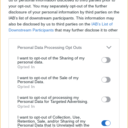
us or personal information disclosed to third parties prior to
your opt-out. You may separately opt-out of the further
fölötti kategóriában zsűrizik a dalokat.
disclosure of your personal information by third parties on the
A felhívásra bármilyen zenei stílusban lehet nevezni. Az V.
IAB’s list of downstream participants. This information may
Legszebb Erdélyi Magyar Dal pályázati határideje
also be disclosed by us to third parties on the
IAB’s List of
Downstream Participants
that may further disclose it to other
szeptember 30., a döntő és gálaest november 9-én lesz
third parties.
Kolozsváron.
Please note that this website/app uses one or more Google
Personal Data Processing Opt Outs
services and may gather and store information including but
A pályázatról további részletek és a jelentkezési lap
not limited to your visit or usage behaviour. You may click to
I want to opt-out of the Sharing of my
personal data.
elérhetők az EMKISZ honlapján, a
grant or deny consent to Google and its third-party tags to
Opted In
use your data for below specified purposes in below Google
https://www.emkisz.ro/legszebb-erdelyi-magyar-dal
linken.
consent section.
I want to opt-out of the Sale of my
Personal Data.
Opted In
MEGOSZTÁS
I want to opt-out of processing my
Personal Data for Targeted Advertising.
Opted In
I want to opt-out of Collection, Use,
Retention, Sale, and/or Sharing of my
Personal Data that Is Unrelated with the