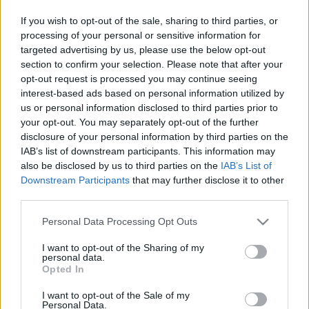
érdeklődők. A tárlaton bemutatandó - egykor mindennap
If you wish to opt-out of the sale, sharing to third parties, or
használt, ma már azonban leginkább dísztárgyként kezelt -
processing of your personal or sensitive information for
targeted advertising by us, please use the below opt-out
pásztoreszközök
Perényi János
hódmezővásárhelyi,
section to confirm your selection. Please note that after your
Varga József
biatorbágyi,
Póka György
gyulai,
Dani
opt-out request is processed you may continue seeing
János
makói és
Szőke Péter
békéscsabai magángyűjtők
interest-based ads based on personal information utilized by
us or personal information disclosed to third parties prior to
tulajdonát képezik. A legrégebbi tárgyak a XVIII-XIX. század
your opt-out. You may separately opt-out of the further
fordulójáról származnak, a legfiatalabbak hagyományos
disclosure of your personal information by third parties on the
technikával napjainkban készültek.
IAB’s list of downstream participants. This information may
also be disclosed by us to third parties on the
IAB’s List of
Downstream Participants
that may further disclose it to other
A pásztorkodás a vadállatok háziasítása óta létező
third parties.
foglalkozás, amely szinte minden kultúrában fellelhető, és a
Please note that this website/app uses one or more Google
Personal Data Processing Opt Outs
magyarok életében különösen mély gyökerei vannak. Egy
services and may gather and store information including but
sajátos, belső tagozódás jellemző képviselőire. A különböző
not limited to your visit or usage behaviour. You may click to
I want to opt-out of the Sharing of my
personal data.
grant or deny consent to Google and its third-party tags to
állatfajok őrzői más-más elnevezést kaptak, általános
Opted In
use your data for below specified purposes in below Google
rangsorukban a sorrend a csikós, gulyás, juhász, kondás,
consent section.
I want to opt-out of the Sale of my
kanász és csordás, csürhés volt.
Personal Data.