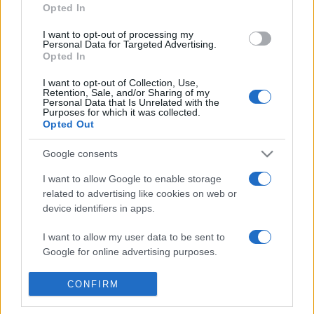
Opted In
Fontos szerepet töltöttek be mellettük még a számadók,
I want to opt-out of processing my
Personal Data for Targeted Advertising.
akik anyagi felelősséggel tartoztak a gazdaságért és a
Opted In
bojtárok, akikhez tartoztak a felfogadott munkások. A
I want to opt-out of Collection, Use,
Retention, Sale, and/or Sharing of my
magyar hitvilág a pásztor tudós, természetfeletti
Personal Data that Is Unrelated with the
Purposes for which it was collected.
képességeit, a Biblia és a mesék pedig a becsületes,
Opted Out
egyszerű, dolgos emberi tulajdonságait őrzik.
Google consents
(Múlt-kor/MTI)
I want to allow Google to enable storage
related to advertising like cookies on web or
device identifiers in apps.
MEGOSZTÁS
I want to allow my user data to be sent to
Google for online advertising purposes.
I want to allow Google to send me
CONFIRM
personalized advertising.