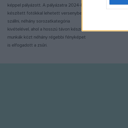
részeként t
képpel pályázott. A pályázatra 2024-ben
web or d
beszélgetése
készített fotókkal lehetett versenybe
I want t
szerelmeseit
szállni, néhány sorozatkategória
or app.
kivételével, ahol a hosszú távon készült
I want t
munkák közt néhány régebbi fényképet
is elfogadott a zsűri.
I want t
authenti