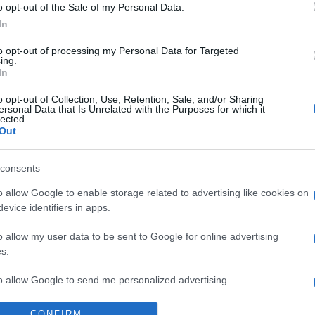
o opt-out of the Sale of my Personal Data.
In
to opt-out of processing my Personal Data for Targeted
ing.
In
o opt-out of Collection, Use, Retention, Sale, and/or Sharing
ersonal Data that Is Unrelated with the Purposes for which it
lected.
rszakos női
Out
fus képei láthatóak
 Fotótavaszon
consents
kalkotó női fotós munkáit
o allow Google to enable storage related to advertising like cookies on
 a Zsolnay Negyed m21
evice identifiers in apps.
 a Pécsi Fotótavaszon. A
o allow my user data to be sent to Google for online advertising
n induló
s.
ozathoz májusban
to allow Google to send me personalized advertising.
a X. Pécsi Fotóbiennálé és a
ó kiállítás. A program
o allow Google to enable storage related to analytics like cookies on
CONFIRM