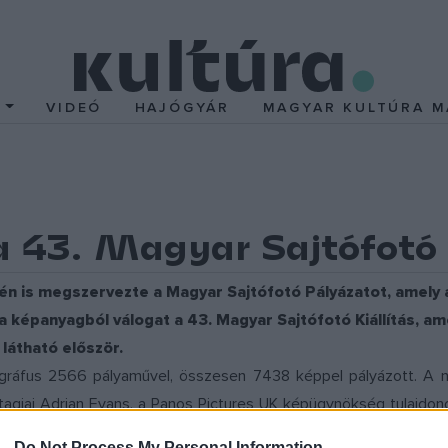
T
VIDEÓ
HAJÓGYÁR
MAGYAR KULTÚRA M
a 43. Magyar Sajtófotó 
én is megszervezte a Magyar Sajtófotó Pályázatot, amely
 képanyagból válogat a 43. Magyar Sajtófotó Kiállítás, am
látható először.
tográfus 2566 pályaművel, összesen 7438 képpel pályázott. A 
 tagjai Adrian Evans, a Panos Pictures UK képügynökség tulajdon
Reuters hírügynökség nyugdíjas fotóriportere és Szarka Klára fotó
 -
Do Not Process My Personal Information