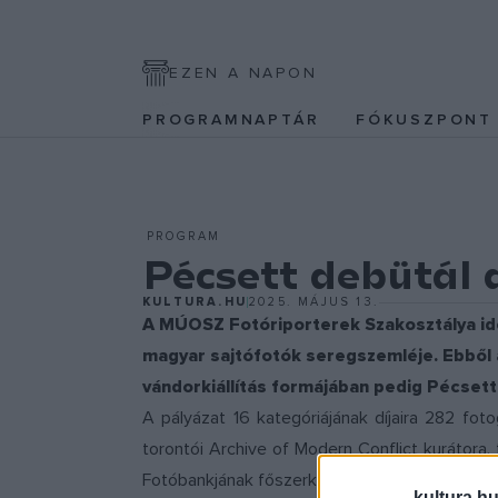
EZEN A NAPON
PROGRAMNAPTÁR
FÓKUSZPON
PROGRAM
Pécsett debütál 
KULTURA.HU
2025. MÁJUS 13.
A MÚOSZ Fotóriporterek Szakosztálya id
magyar sajtófotók seregszemléje. Ebből a
vándorkiállítás formájában pedig Pécsett 
A pályázat 16 kategóriájának díjaira 282 fo
torontói Archive of Modern Conflict kurátora,
Fotóbankjának főszerkesztője, Radu Sigheti, a 
kultura.hu