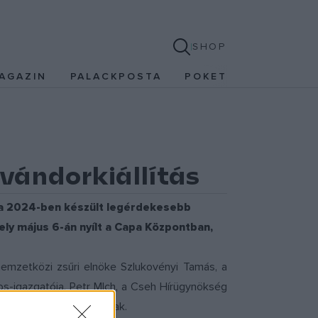
SHOP
AGAZIN
PALACKPOSTA
POKET
vándorkiállítás
 a 2024-ben készült legérdekesebb
ely május 6-án nyílt a Capa Központban,
nemzetközi zsűri elnöke Szlukovényi Tamás, a
os-igazgatója, Petr Mlch, a Cseh Hírügynökség
történész, kurátor voltak.