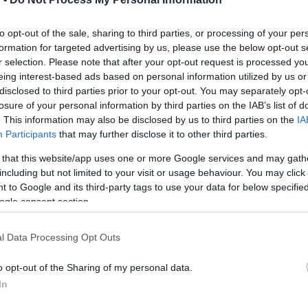
orkiállításon is megtekinthetők, amely a teljes kiállítási anyagbó
to opt-out of the sale, sharing to third parties, or processing of your per
orter, első állomása pedig Pécs, ahol május 8-tól június 4-ig a Szé
formation for targeted advertising by us, please use the below opt-out s
r selection. Please note that after your opt-out request is processed y
eing interest-based ads based on personal information utilized by us or
disclosed to third parties prior to your opt-out. You may separately opt-
erekasztal-beszélgetést szerveznek a Művészetek és Irodalo
losure of your personal information by third parties on the IAB’s list of
. This information may also be disclosed by us to third parties on the
IA
renc, E. Várkonyi Péter és Bánkuti András beszélget, a moderátor 
Participants
that may further disclose it to other third parties.
 that this website/app uses one or more Google services and may gath
including but not limited to your visit or usage behaviour. You may click 
 to Google and its third-party tags to use your data for below specifi
ogle consent section.
S
PÉCS
PÉCSI FOTÓTAVASZ
PROGRAM
SAJTÓFOTÓ
l Data Processing Opt Outs
o opt-out of the Sharing of my personal data.
In