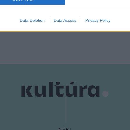
árlatvezetések és szakmai
evice identifiers in apps.
k is várják a fotózás
o allow Google to enable storage related to functionality of the website
Data Deletion
Data Access
Privacy Policy
.
o allow Google to enable storage related to personalization.
o allow Google to enable storage related to security, including
cation functionality and fraud prevention, and other user protection.
NÉPI