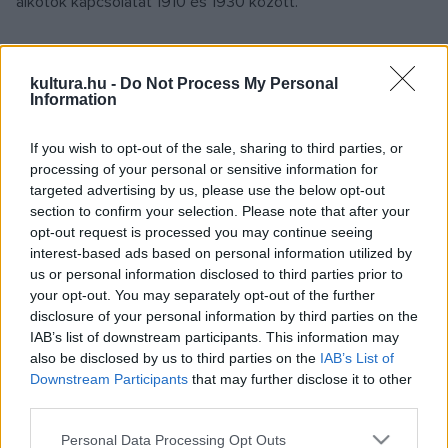
alkotók kapcsolatát 1910 és 1930 között.
A kiállítás első része arra világít rá az egymás mellé állított
kultura.hu -
Do Not Process My Personal
képeken és ruhákon keresztül, hogy miként köszönt vissza
Information
a kubizmus egyszerűsége és geometriai formái a Chanel-
stílus szabásában, sőt még az anyag- és színválasztásában
If you wish to opt-out of the sale, sharing to third parties, or
is. A divatház világhírű, No. 5 nevet viselő parfümjének
processing of your personal or sensitive information for
targeted advertising by us, please use the below opt-out
üvegét is ez az irányzat ihlette.
section to confirm your selection. Please note that after your
opt-out request is processed you may continue seeing
A második teremben Picasso első feleségének, a balerina
interest-based ads based on personal information utilized by
us or personal information disclosed to third parties prior to
Olga Koklovának portréi láthatók, aki maga is Coco Chanel
your opt-out. You may separately opt-out of the further
ügyfele volt, rajongott újszerű kreációiért, szívesen viselte
disclosure of your personal information by third parties on the
akkor is, amikor modellt ült férjének.
IAB’s list of downstream participants. This information may
also be disclosed by us to third parties on the
IAB’s List of
Downstream Participants
that may further disclose it to other
A spanyol festő és a francia divattervező 1917-ben
third parties.
ismerkedett meg Jean Cocteau költő révén. Ő volt az, aki
Please note that this website/app uses one or more Google
Personal Data Processing Opt Outs