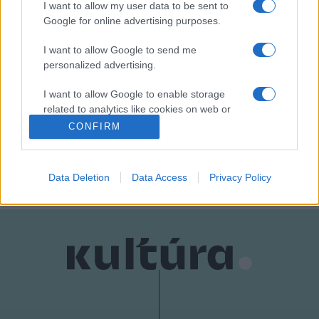
I want to allow my user data to be sent to
Google for online advertising purposes.
I want to allow Google to send me
personalized advertising.
I want to allow Google to enable storage
related to analytics like cookies on web or
COCO CHANEL
HÍREK
MADRID
PABLO PICASSO
VILÁG
device identifiers in apps.
CONFIRM
MEGOSZTÁS
I want to allow Google to enable storage
related to functionality of the website or app.
Data Deletion
Data Access
Privacy Policy
I want to allow Google to enable storage
related to personalization.
I want to allow Google to enable storage
related to security, including authentication
functionality and fraud prevention, and other
user protection.