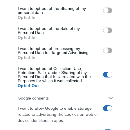
első közös munkájukra is felkérte őket, amikor 1922-ben
services and may gather and store information including but
színpadra állította Szophoklész
Antigoné
című drámáját. A
not limited to your visit or usage behaviour. You may click to
I want to opt-out of the Sharing of my
personal data.
grant or deny consent to Google and its third-party tags to
díszletet, a maszkokat és a kellékeket Picasso tervezte, a
Opted In
use your data for below specified purposes in below Google
jelmezekért Chanel felelt.
consent section.
I want to opt-out of the Sale of my
Personal Data.
Opted In
Ezt az együttműködést mutatja be a madridi tárlat harmadik
I want to opt-out of processing my
szekciója, arra is kitérve, hogy az elmélyülés a görög drámák
Personal Data for Targeted Advertising.
világában nyomott hagyott a művészek ezután készült
Opted In
alkotásain is.
I want to opt-out of Collection, Use,
Retention, Sale, and/or Sharing of my
Personal Data that Is Unrelated with the
Purposes for which it was collected.
1924-ben ismét Jean Cocteau volt az, aki összehozta
Opted Out
Picassót és Chanelt egy újabb közös színházi alkotásra.
Ezúttal Szergej Gyagilev
Kék vonat
című balettelőadásán
Google consents
dolgoztak együtt. A Thyssen-Bornemisza Múzeum január
I want to allow Google to enable storage
15-ig tartó kiállításának záró szakaszában ennek kulisszái
related to advertising like cookies on web or
device identifiers in apps.
mögé kapnak bepillantást a látogatók.