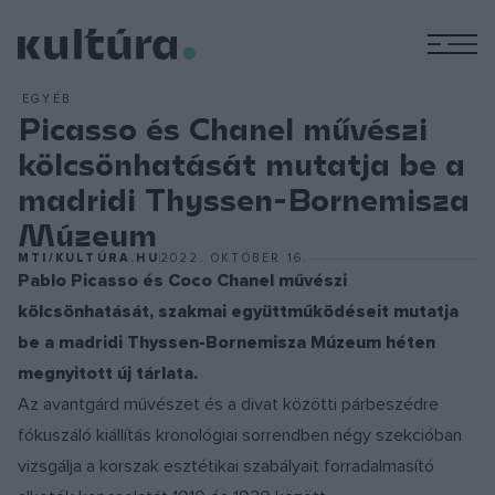
M
EGYÉB
Picasso és Chanel művészi
kölcsönhatását mutatja be a
madridi Thyssen-Bornemisza
Múzeum
MTI/KULTÚRA.HU
2022. OKTÓBER 16.
Pablo Picasso és Coco Chanel művészi
kölcsönhatását, szakmai együttműködéseit mutatja
be a madridi Thyssen-Bornemisza Múzeum héten
megnyitott új tárlata.
Az avantgárd művészet és a divat közötti párbeszédre
fókuszáló kiállítás kronológiai sorrendben négy szekcióban
vizsgálja a korszak esztétikai szabályait forradalmasító