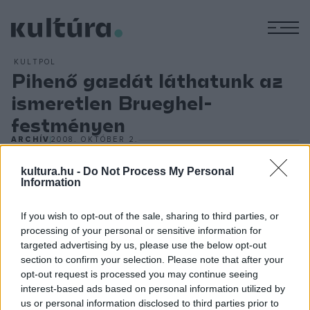
M
KULTPOL
Pihenő gazdát láthatunk az
ismeretlen Brueghel-
festményen
ARCHÍV
2008. OKTÓBER 2.
A mindössze 17 centiméteres, kör alakú képecske egy
kultura.hu -
Do Not Process My Personal
idősebb hölgy birtokában volt, aki 1950-ben vette mai
Information
pénzre átszámítva 650 euróért (160 ezer forint) egy
régiségkereskedőtől.
If you wish to opt-out of the sale, sharing to third parties, or
processing of your personal or sensitive information for
targeted advertising by us, please use the below opt-out
A becslések szerint a festmény, amelyen egy fa alatt
section to confirm your selection. Please note that after your
pihenő gazdálkodó és felesége látható, százezer eurót (24
opt-out request is processed you may continue seeing
millió forint) is megérhet. A kép nagyjából 1620 körül
interest-based ads based on personal information utilized by
us or personal information disclosed to third parties prior to
keletkezhetett, a művész aláírása a fa törzsén fedezhető