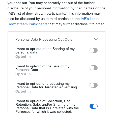
your opt-out. You may separately opt-out of the further
fel.
disclosure of your personal information by third parties on the
IAB’s list of downstream participants. This information may
also be disclosed by us to third parties on the
IAB’s List of
A holland tévéműsor lehetőséget ad az amatőr gyűjtőknek,
Downstream Participants
that may further disclose it to other
hogy szakértőkkel vizsgáltathassák meg kollekciójuk
third parties.
darabjait. A Brueghel-képet is így sikerült felfedezni. A
Please note that this website/app uses one or more Google
Personal Data Processing Opt Outs
neves hágai szakértő és műkereskedő, aki azonosította, azt
services and may gather and store information including but
állította, hogy nem volt nehéz kiszúrni az értékes
not limited to your visit or usage behaviour. You may click to
I want to opt-out of the Sharing of my
personal data.
grant or deny consent to Google and its third-party tags to
műalkotást.
Opted In
use your data for below specified purposes in below Google
consent section.
I want to opt-out of the Sale of my
Personal Data.
Opted In
MEGOSZTÁS
I want to opt-out of processing my
Personal Data for Targeted Advertising.
Opted In
I want to opt-out of Collection, Use,
Retention, Sale, and/or Sharing of my
Personal Data that Is Unrelated with the
Purposes for which it was collected.