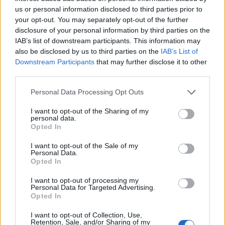
Nem statikus kompozíció, inkább valami
us or personal information disclosed to third parties prior to
olyasmi, ami állandóan alakulni látszik,
your opt-out. You may separately opt-out of the further
fluidáló mozgásban van. A formák nem
disclosure of your personal information by third parties on the
záródnak le élesen, inkább egymásba
IAB’s list of downstream participants. This information may
folynak, előbukkannak, eltűnnek.
also be disclosed by us to third parties on the
IAB’s List of
Downstream Participants
that may further disclose it to other
A növényi világ jelenléte végig érezhető: levelek, indák,
third parties.
burjánzó formák sejlenek fel, de ezek sosem rögzülnek
Please note that this website/app uses one or more Google
Personal Data Processing Opt Outs
véglegesen. Az egyik pillanatban még felismerhető
services and may gather and store information including but
not limited to your visit or usage behaviour. You may click to
I want to opt-out of the Sharing of my
motívumokként látjuk őket, a következőben már
personal data.
grant or deny consent to Google and its third-party tags to
Opted In
feloldódnak egy absztrakt folthálózatban. Ez az állandó
use your data for below specified purposes in below Google
átbillenés a konkrét és az elvont között tartja mozgásban a
consent section.
I want to opt-out of the Sale of my
Personal Data.
képet, és talán éppen ezért van az, hogy újra meg újra
Opted In
visszanézünk rá. Míg egyik pillanatban határozott
I want to opt-out of processing my
asszociációkat ébreszt bennünk, a másikban már inkább a
Personal Data for Targeted Advertising.
Opted In
színfoltok érzékisége, a véletlenszerűen kialakuló szélek és
egymásba futó festékrétegek ragadják meg a tekintetet.
I want to opt-out of Collection, Use,
Retention, Sale, and/or Sharing of my