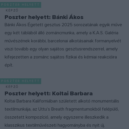
POSZTER HELYETT
KÉPZŐ
Poszter helyett: Bánki Ákos
Bánki Ákos Égetett gesztus 2025 sorozatának egyik műve
egy két táblából álló zománcmunka, amely a K.A.S. Galéria
művészének korábbi, barcelonai alkotásainak formanyelvét
viszi tovább egy olyan sajátos gesztusrendszerrel, amely
kifejezetten a zománc sajátos fizikai és kémiai reakcióira
épít.
POSZTER HELYETT
KÉPZŐ
Poszter helyett: Koltai Barbara
Koltai Barbara Kaliforniában született alkotó monumentális
textilmunkája, az Uttu’s Breath fragmentumokból felépülő,
összetett kompozíció, amely egyszerre illeszkedik a
klasszikus textilművészeti hagyományba és nyit új,