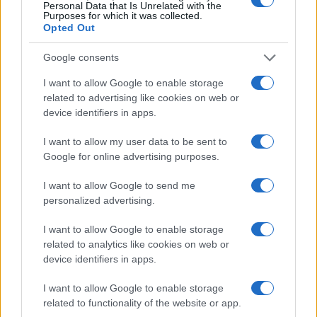
Personal Data that Is Unrelated with the
Purposes for which it was collected.
A kép érzékisége rögtön feltűnik: erősen hat benne az
Opted Out
anyagszerűség és a festék testi jelenléte. Nemcsak látni,
Google consents
hanem szinte érezni is lehet. Különösen izgalmas benne a
folyamatos bizonytalanság a lépték körül. Nézhetjük úgy,
I want to allow Google to enable storage
related to advertising like cookies on web or
mintha nagyon közel hajolnánk valamihez, de úgy is, mintha
device identifiers in apps.
egy tágasabb, éteri táj nyílna meg előttünk.
I want to allow my user data to be sent to
Google for online advertising purposes.
Ez a mikro és makro között lebegő állapot
adja a kép egyik legerősebb feszültségét.
I want to allow Google to send me
personalized advertising.
Számomra ez a festmény azért működik igazán, mert nem
I want to allow Google to enable storage
akar sok lenni. Nem harsány, nem akarja megmondani, mit
related to analytics like cookies on web or
kell nézni. Inkább hagyja, hogy belekerülj. Van benne valami
device identifiers in apps.
haikuszerű tömörség: nem mond ki mindent, csak megnyit
I want to allow Google to enable storage
egy hangulatot, ami aztán szépen beszippant.
related to functionality of the website or app.