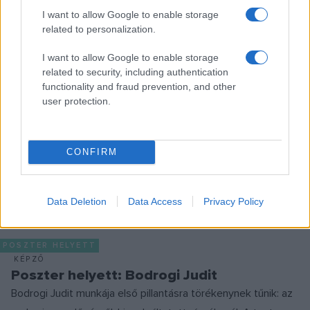
I want to allow Google to enable storage
related to personalization.
I want to allow Google to enable storage
BORBÁS-TÓTH MARICA
FESTÉSZET
KORTÁRS KÉPZŐMŰVÉSZET
related to security, including authentication
functionality and fraud prevention, and other
POSZTER HELYETT
user protection.
MEGOSZTÁS
CONFIRM
Data Deletion
Data Access
Privacy Policy
EZ IS ÉRDEKELHETI
POSZTER HELYETT
KÉPZŐ
Poszter helyett: Bodrogi Judit
Bodrogi Judit munkája első pillantásra törékenynek tűnik: az