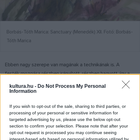
Borbás-Tóth Marica: Sanctuary (Menedék) XII. Fotó: Borbás-
Tóth Marica
Ebben nagy szerepe van magának a technikának is. A
festék mozgása részben irányított, részben hagyott, így a
képben egyszerre van jelen a tudatos szerkesztés és az
kultura.hu -
Do Not Process My Personal
anyag saját mozgása. Van benne valami nagyon tudatos
Information
festői építkezés, közben mégis olyan, mintha a kép hagyná,
If you wish to opt-out of the sale, sharing to third parties, or
hogy a dolgok maguktól is megtörténjenek rajta. Ahogy a
processing of your personal or sensitive information for
festék beleivódik az áztatott, alapozatlan vászonba, minden
targeted advertising by us, please use the below opt-out
sokkal lágyabbá, átjárhatóbbá válik.
section to confirm your selection. Please note that after your
opt-out request is processed you may continue seeing
interest-based ads based on personal information utilized by