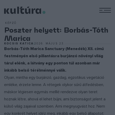
M
KÉPZŐ
Poszter helyett: Borbás-Tóth
Marica
KOCSIS KATICA
2026. MÁJUS 23.
Borbás-Tóth Marica Sanctuary (Menedék) XII. című
festményén első pillantásra burjánzó növényi világ
tárul elénk, a látvány egy ponton túl azonban már
inkább belső térélménnyé válik.
Olyan, mintha egy burjánzó, gazdag, egzotikus vegetáció
emléke, érzete lenne. A rétegek olykor sűrű átfedésben,
máskor légiesen egymás melllé rendezve olyan teret
hoznak létre, ahová el lehet bújni, ami biztonságot jelent a
külső világ zajaival szemben. Ami megnyugvást hoz. Nem
egy konkrét helyet idéz meg, inkább egy belső állapotot: