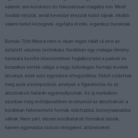
valamit, ami körülvesz és fokozatosan magába von. Minél
tovább nézzük, annál kevésbé érezzük külső tájnak, inkább
valami belső közegnek, egyfajta érzéki, organikus buroknak.
Borbás-Tóth Marica nem is olyan régen talált rá erre az
áztatott vásznas technikára. Korábban egy malagai élmény
hatására kezdte intenzívebben foglalkoztatni a parkok és
botanikus kertek világa: a nagy, különleges formájú levelek
látványa, ezek sűrű egymásra rétegződése. Ebből születtek
meg azok a kompozíciói, amelyek a figurativitás és az
absztrakció határán egyensúlyoznak. Az új munkákon
azonban még erőteljesebben érvényesül az absztrakció: a
korábban felismerhető formák oldottabbá, bizonytalanabbá
válnak. Nem zárt, élesen körülhatárolt formákat látunk,
hanem egymásba csúszó rétegeket, áttűnéseket.