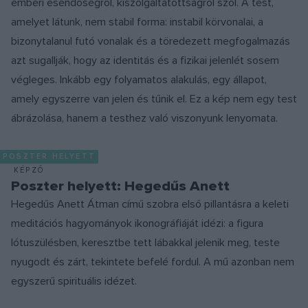
emberi esendőségről, kiszolgáltatottságról szól. A test,
amelyet látunk, nem stabil forma: instabil körvonalai, a
bizonytalanul futó vonalak és a töredezett megfogalmazás
azt sugallják, hogy az identitás és a fizikai jelenlét sosem
végleges. Inkább egy folyamatos alakulás, egy állapot,
amely egyszerre van jelen és tűnik el. Ez a kép nem egy test
ábrázolása, hanem a testhez való viszonyunk lenyomata.
POSZTER HELYETT
KÉPZŐ
Poszter helyett: Hegedűs Anett
Hegedűs Anett Átman című szobra első pillantásra a keleti
meditációs hagyományok ikonográfiáját idézi: a figura
lótuszülésben, keresztbe tett lábakkal jelenik meg, teste
nyugodt és zárt, tekintete befelé fordul. A mű azonban nem
egyszerű spirituális idézet.