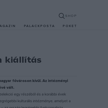
SHOP
AGAZIN
PALACKPOSTA
POKET
kiállítás
magyar fővároson kívül. Az intézményi
vé vált.
elekció egy részéből és a korábbi évek
 legrégebbi kulturális intézménye, amelyet a
– az ország legrégebbi funkcionalista