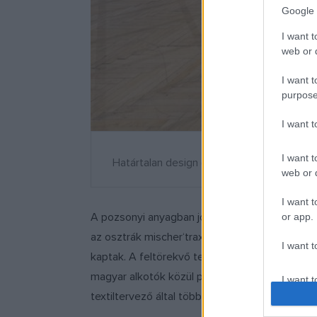
Google 
I want t
web or d
I want t
purpose
I want 
I want t
Határtalan design (Pozsony). Fotó: Juhász
web or d
I want t
A pozsonyi anyagban jó néhány nemzetközileg i
or app.
az osztrák mischer‘traxler studio, a cseh Hele
I want t
kaptak. A feltörekvő tehetségek közül az izra
magyar alkotók közül pedig a jelentős hazai és n
I want t
authenti
textiltervező által több éve létrehozott TEXHI