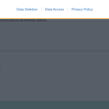
letét jelentik azok a filmek, amelyek a 2021-ben tervezett és a C
Data Deletion
Data Access
Privacy Policy
ekben a 2020-ban rendezett Határtalan Design kiállítás 15 országb
eműködésével kelnek életre.