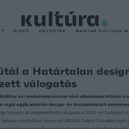
T
VIDEÓ
HAJÓGYÁR
MAGYAR KULTÚRA M
ál a Határtalan design 
zett válogatás
kiállítás és rendezvénysorozat első alkalommal látható a 
 a régió egyik jelentős design- és összművészeti eseményé
gy hónapon át megtekinthető válogatás a 2022. évi budapesti sz
 A helyszín szimbolikus, hiszen az UMELKA Galéria Szlovákia egyik
négyszázötven négyzetméteres épület maga is kulturális műemlék 