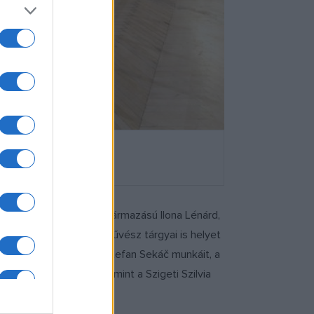
is, a magyar-holland származású Ilona Lénárd,
atrik Illo szlovák üvegművész tárgyai is helyet
t Zuzana Zmatekova és Štefan Sekáč munkáit, a
y Adrienn tárgyait, valamint a Szigeti Szilvia