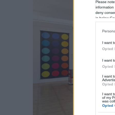
Please note
information 
deny consent
in below Go
Persona
I want t
Opted 
I want t
Opted 
I want 
Advertis
Opted 
I want t
of my P
was col
Opted 