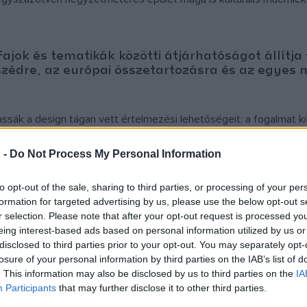
ajok és tematikák közötti átjárhatóságot állít
zédre, az európai összetartozásra és az egyes m
ák a design tágan vett értelmezési lehetőségeit: a fogalmat kisz
latának megfelelően a bemutatott alkotások, projektek, tárgyak 
 -
Do Not Process My Personal Information
uális művészetek és az előadó-művészet – kapcsolják össze.
to opt-out of the sale, sharing to third parties, or processing of your per
til-, forma-, ékszertervezők, a 2022-ben megrendezett Üveg Nem
formation for targeted advertising by us, please use the below opt-out s
 képzőművészek és építészek a tárgyalkotáshoz közel álló darab
r selection. Please note that after your opt-out request is processed y
eing interest-based ads based on personal information utilized by us or
disclosed to third parties prior to your opt-out. You may separately opt-
losure of your personal information by third parties on the IAB’s list of
. This information may also be disclosed by us to third parties on the
IA
Participants
that may further disclose it to other third parties.