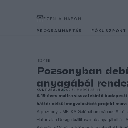
EZEN A NAPON
PROGRAMNAPTÁR
FÓKUSZPON
EGYÉB
Pozsonyban debüt
anyagából rende
KULTURA.HU
2023. MÁRCIUS 14.
A 19 éves múltra visszatekintő budapesti 
háttér nélkül megvalósított projekt mára
A pozsonyi UMELKA Galériában március 9-től e
Határtalan Design kiállításainak anyagából áll.
Szlovákiai Művészeti Szövetség alapított. A 