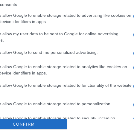
consents
o allow Google to enable storage related to advertising like cookies on
evice identifiers in apps.
o allow my user data to be sent to Google for online advertising
s.
to allow Google to send me personalized advertising.
o allow Google to enable storage related to analytics like cookies on
 G. Tamás
evice identifiers in apps.
o allow Google to enable storage related to functionality of the website
s elismert alkotó, többek között a holland építész, Kas Oosterhu
na Dařbujánová és Lukáš Jabůrek, a lengyel Oskar Zięta, valamint P
o allow Google to enable storage related to personalization.
eli-holland Shahar Livne, a szlovák és nemzetközi sikereket elér
emzetközi díjakat nyert Itthon brand alapítói, Szalai Bálint és Királ
o allow Google to enable storage related to security, including
cation functionality and fraud prevention, and other user protection.
CONFIRM
BITION projekt eredményeit is láthatják az érdeklődők.