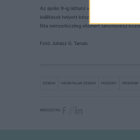
Az április 9-ig látható válogatás izgalmas sze
kiállítások helyett készültek el. A rövidfilm
Rita nemzetközileg elismert táncművész közr
Fotó: Juhász G. Tamás
DESIGN
HATÁRTALAN DESIGN
POZSONY
PROGRAM
MEGOSZTÁS