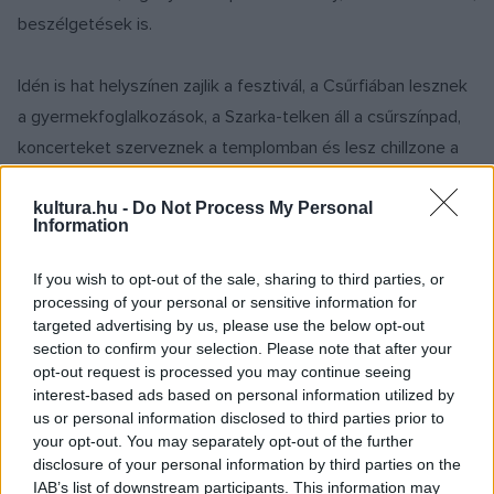
beszélgetések is.
Idén is hat helyszínen zajlik a fesztivál, a Csűrfiában lesznek
a gyermekfoglalkozások, a Szarka-telken áll a csűrszínpad,
koncerteket szerveznek a templomban és lesz chillzone a
gyümölcsösben. Idén a Csűrstúdió átköltözik a
Bivalymúzeumba, ebből lesz a Bivalystúdió, és a
kultura.hu -
Do Not Process My Personal
Information
kultúrotthonban is zajlik majd egy rendezvény.
If you wish to opt-out of the sale, sharing to third parties, or
Már a fesztivál első napja ötvözi a lokálist a globálissal,
processing of your personal or sensitive information for
targeted advertising by us, please use the below opt-out
hiszen csütörtökön fellép a Kossuth-díjas Csík Zenekar és a
section to confirm your selection. Please note that after your
világ legkisebb, mindössze 705 tagú vallási kisebbségét
opt-out request is processed you may continue seeing
képviselő zenekar is. A Sofi Tsedaka & the Baladis nevű
interest-based ads based on personal information utilized by
us or personal information disclosed to third parties prior to
együttes Izraelből érkezik, hogy Mérán játssza szamaritánus
your opt-out. You may separately opt-out of the further
egyházi énekekből inspirálódott zenéjét. Szintén
disclosure of your personal information by third parties on the
csütörtökön koncertezik a Kjartan & Hét Hat Club, az
IAB’s list of downstream participants. This information may