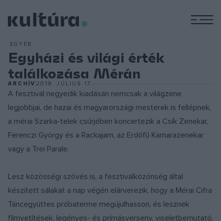
M
EGYÉB
Egyházi és világi érték
találkozása Mérán
ARCHÍV
2019. JÚLIUS 17.
A fesztivál negyedik kiadásán nemcsak a világzene
legjobbjai, de hazai és magyarországi mesterek is fellépnek,
a mérai Szarka-telek csűrjében koncertezik a Csík Zenekar,
Ferenczi György és a Rackajam, az Erdőfű Kamarazenekar
vagy a Trei Parale.
Lesz közösségi szövés is, a fesztiválközönség által
készített sálakat a nap végén elárverezik, hogy a Mérai Cifra
Táncegyüttes próbaterme megújulhasson, és lesznek
filmvetítések, legényes- és prímásverseny, viseletbemutató,