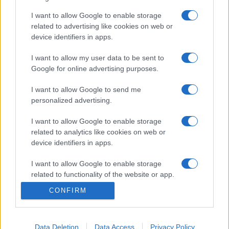
együttes előadásában megelevenedik a veracruzi kikötők
I want to allow Google to enable storage
afrikai, őslakos indián és európai eredetű mexikói muzsikája.
related to advertising like cookies on web or
device identifiers in apps.
A fesztiválon mindig megjelenik a cigány kultúra, idén ezt a
magyarországi Romano Drom képviseli.
I want to allow my user data to be sent to
Google for online advertising purposes.
A tündéktől, tündérektől ellesett joik stílust képviseli a
I want to allow Google to send me
norvégiai Vassvik, aki vasárnap lép fel Mérán. Szintén ezen a
personalized advertising.
napon koncertezik a lengyelországi Dikanda. A fesztivált
I want to allow Google to enable storage
Ferenczi György és a Rackajam koncertje zárja, akik tavaly is
related to analytics like cookies on web or
hatalmas bulit csaptak.
device identifiers in apps.
I want to allow Google to enable storage
Részletes program az
esemény honlap
ján.
related to functionality of the website or app.
CONFIRM
I want to allow Google to enable storage
related to personalization.
Data Deletion
Data Access
Privacy Policy
I want to allow Google to enable storage