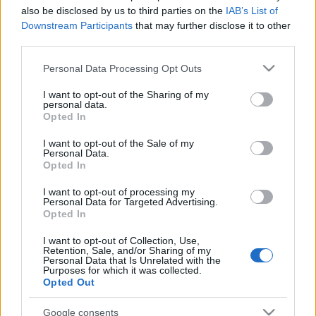
also be disclosed by us to third parties on the
IAB’s List of
együttes amerikai, magyarországi és franciaországi tagjai 6
Downstream Participants
that may further disclose it to other
éve, Kalotaszegen ismerték meg egymást, azóta erdélyi és
third parties.
balkáni zenét játszanak szerte a nagyvilágban.
Please note that this website/app uses one or more Google
Personal Data Processing Opt Outs
services and may gather and store information including but
Pénteken a népi kultúra kerül a középpontba: aznap tartják a
not limited to your visit or usage behaviour. You may click to
I want to opt-out of the Sharing of my
personal data.
grant or deny consent to Google and its third-party tags to
Fölszállott a páva
gálaműsort, majd hazai táncház-
Opted In
use your data for below specified purposes in below Google
zenészekkel közösen koncertezik az Erdőfű Népi
consent section.
I want to opt-out of the Sale of my
Kamarazenekar, aki ugyanakkor az esti táncházak
Personal Data.
Opted In
házigazdája is lesz. A fesztivál második napján a 19. századi
havasalföldi udvarok ottomán jegyeket is magán viselő
I want to opt-out of processing my
Personal Data for Targeted Advertising.
zenéje is megelevenedik, a Trei Parale román zenekar
Opted In
előadásában.
I want to opt-out of Collection, Use,
Retention, Sale, and/or Sharing of my
Personal Data that Is Unrelated with the
Purposes for which it was collected.
A szombati napon a kisázsiai zenei világot hozza el Mérára a
Opted Out
Near East Collective, amelynek tagjai közt találni görög,
török és brit nemzetiségű személyt is, míg a Sirani Guevara
Google consents