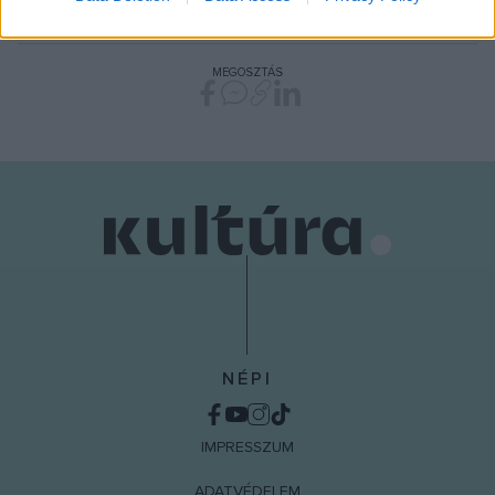
FESZTIVÁL
PROGRAM
ROMÁNIA
VILÁGZENE
related to security, including authentication
functionality and fraud prevention, and other
user protection.
MEGOSZTÁS
NÉPI
IMPRESSZUM
ADATVÉDELEM