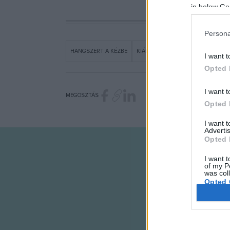
in below Go
Persona
HANGSZERT A KÉZBE
KIÁLLÍTÁS
MANK
PROGRAM
I want t
Opted 
I want t
MEGOSZTÁS
Opted 
I want 
Advertis
Opted 
I want t
of my P
was col
Opted 
Google 
I want t