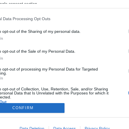
ogle consent section.
l Data Processing Opt Outs
SZENTENDRE
o opt-out of the Sharing of my personal data.
In
o opt-out of the Sale of my Personal Data.
In
to opt-out of processing my Personal Data for Targeted
ing.
In
o opt-out of Collection, Use, Retention, Sale, and/or Sharing
ersonal Data that Is Unrelated with the Purposes for which it
lected.
Out
CONFIRM
consents
o allow Google to enable storage related to advertising like cookies on
Data Deletion
Data Access
Privacy Policy