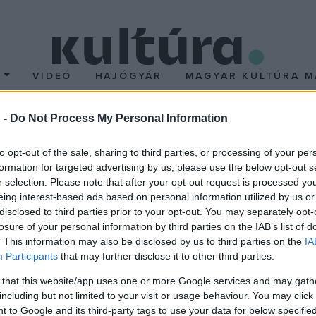
T
VIDEÓ
HAJÓGYÁR
MAGYAR KULTÚRA M
 -
Do Not Process My Personal Information
tó Szentendrén
to opt-out of the sale, sharing to third parties, or processing of your per
formation for targeted advertising by us, please use the below opt-out s
gyven hangszer szerepel, amelyeket a látogatók ki is próbálhatna
r selection. Please note that after your opt-out request is processed y
eing interest-based ads based on personal information utilized by us or
disclosed to third parties prior to your opt-out. You may separately opt-
ogy a fiatalok előtt megnyissa a hangszeres zenélés kipróbálásán
losure of your personal information by third parties on the IAB’s list of
hetségesebbeket pedig a zenetanulásra. A 2017-ben indult progr
. This information may also be disclosed by us to third parties on the
IA
ngszereket.
Participants
that may further disclose it to other third parties.
 that this website/app uses one or more Google services and may gath
it Kft. ügyvezetője nyitja meg.
including but not limited to your visit or usage behaviour. You may click 
 to Google and its third-party tags to use your data for below specifi