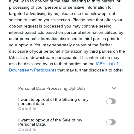
If you wish to opt-out of the sale, sharing to third parties, or
Az OrgonaPont olyan fantasztikus orgonaművészeket
processing of your personal or sensitive information for
targeted advertising by us, please use the below opt-out
soroltat fel, mint Kovács Róbert, Somogyi-Tóth Dániel,
section to confirm your selection. Please note that after your
Szamosi Szabolcs, Kovács Szilárd és Mészáros Zsolt Máté.
opt-out request is processed you may continue seeing
A koncerteken színes hangszerpárosításokat hallhat a
interest-based ads based on personal information utilized by
us or personal information disclosed to third parties prior to
közönség: a Szent Efrém Férfikartól a Kodály
your opt-out. You may separately opt-out of the further
Filharmonikusok Debrecen kamarazenekarán át Horgas
disclosure of your personal information by third parties on the
Eszter fuvolaművészig jelennek meg fantasztikus előadók
IAB’s list of downstream participants. This information may
also be disclosed by us to third parties on the
IAB’s List of
az orgonakoncerteken. Továbbá találkozhatnak a Határon
Downstream Participants
that may further disclose it to other
Túli Magyar Zenészek Szimfonikus Zenekarával, akik célul
third parties.
tűzték ki a magyar kulturális és művészeti élet határokon
Please note that this website/app uses one or more Google
Personal Data Processing Opt Outs
átnyúló egységének megőrzését. A népzene is helyet kap a
services and may gather and store information including but
hangversenyeken, az orgonaművészek mellett többek
not limited to your visit or usage behaviour. You may click to
I want to opt-out of the Sharing of my
personal data.
grant or deny consent to Google and its third-party tags to
között hallhatják a fantasztikus hangú Sebestyén Mártát,
Opted In
use your data for below specified purposes in below Google
illetve Palya Bea hangversenyét.
consent section.
I want to opt-out of the Sale of my
Personal Data.
Opted In
További információk a
www.filharmonia.hu
weboldalon