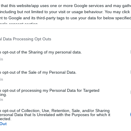
 that this website/app uses one or more Google services and may gath
 a Magos együttes közösen hoz létre egy produkciót a közönségg
including but not limited to your visit or usage behaviour. You may click 
kálást célozza Benkő Zsolt Gitárterápiája is, a Matyi Kultúrbisz
 to Google and its third-party tags to use your data for below specifi
ogle consent section.
l Data Processing Opt Outs
mkoncertek a korlátozott befogadóképesség miatt regisztrációho
ztivál szakmai partnerei a Fonó Budai Zeneház és a Hagyományok
o opt-out of the Sharing of my personal data.
In
o opt-out of the Sale of my Personal Data.
In
to opt-out of processing my Personal Data for Targeted
ing.
In
o opt-out of Collection, Use, Retention, Sale, and/or Sharing
ersonal Data that Is Unrelated with the Purposes for which it
lected.
Out