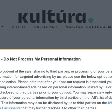
T
VIDEÓ
HAJÓGYÁR
MAGYAR KULTÚRA M
éki Bodzafesztvál
 -
Do Not Process My Personal Information
mbalom Brothers koncertje lesz a Romtemplomban. A speedfolkot já
sch Quartet, az Aurevoir, a Jóanépi, táncházat tart a Pásztor H
to opt-out of the sale, sharing to third parties, or processing of your per
formation for targeted advertising by us, please use the below opt-out s
ás együttes estje lesz június 9-én vasárnap.
r selection. Please note that after your opt-out request is processed y
eing interest-based ads based on personal information utilized by us or
 lesz. A hagyományőrző, kézműves- és gyerekprogramok a pünk
disclosed to third parties prior to your opt-out. You may separately opt-
losure of your personal information by third parties on the IAB’s list of
 körbejárják a bodza gyógyító- és festőfunkcióját, készítenek bodz
. This information may also be disclosed by us to third parties on the
IA
ges sörrel, azaz zsálinkával és zsörrel is készülnek.
Participants
that may further disclose it to other third parties.