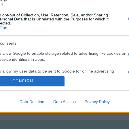
ögve, rekedtes hangján adta elő számait, melyek egytől egyig igaz
In
t egy nagy csodálatos semmi...
o opt-out of Collection, Use, Retention, Sale, and/or Sharing
ersonal Data that Is Unrelated with the Purposes for which it
lected.
Out
consents
o allow Google to enable storage related to advertising like cookies on
evice identifiers in apps.
o allow my user data to be sent to Google for online advertising
s.
CONFIRM
to allow Google to send me personalized advertising.
Data Deletion
Data Access
Privacy Policy
o allow Google to enable storage related to analytics like cookies on
evice identifiers in apps.
o allow Google to enable storage related to functionality of the website