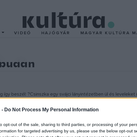
T
VIDEÓ
HAJÓGYÁR
MAGYAR KULTÚRA M
Óbudán
 így beszél: ?Csinszka egy svájci lányintézetben ül és leveleket 
emes idegjátékának rakétái? lenyűgözik a költőt. Ír, rajzol, fotózi
 -
Do Not Process My Personal Information
nszka menekülni akar a polgári élet elvárásaitól és lírai ábrándjai
 egyenrangúságról. Alázatos múzsaszerep és elfojtott ambíciók: az
to opt-out of the sale, sharing to third parties, or processing of your per
válogat, hogy megmutassa azt a nőt, aki sosem teljesedhetett be a
formation for targeted advertising by us, please use the below opt-out s