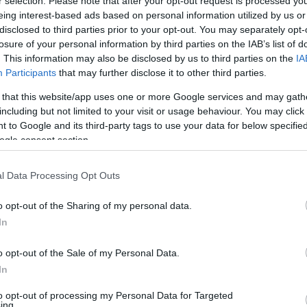
ára hangszerelve.?
r selection. Please note that after your opt-out request is processed y
eing interest-based ads based on personal information utilized by us or
disclosed to third parties prior to your opt-out. You may separately opt-
losure of your personal information by third parties on the IAB’s list of
. This information may also be disclosed by us to third parties on the
IA
Participants
that may further disclose it to other third parties.
ége a Társaskörnek. Tavaly megígérte, hogy francia nyelvű sanzo
t valóra. A Kolozsvárról indult színésznő Magyarországon az év l
 that this website/app uses one or more Google services and may gath
including but not limited to your visit or usage behaviour. You may click 
zy-díjat, és kitüntették a Magyar Köztársasági Érdemrend Lovagk
 to Google and its third-party tags to use your data for below specifi
t énekes-előadóművész lett.
ogle consent section.
l Data Processing Opt Outs
o opt-out of the Sharing of my personal data.
n Fesztbaum Béla dalainak segítségével idézi meg a jellegzetesen 
In
tett hetedik kerületét, és évtizedekig volt meghatározó szereplő
fájdalmasan ismerősek. Egyszerre idézik a kort, a ?30-as, ?40-es é
o opt-out of the Sale of my Personal Data.
lóvá, útitárssá.
In
to opt-out of processing my Personal Data for Targeted
ing.