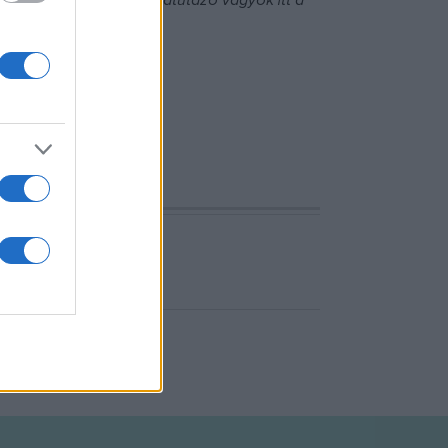
i slágerré váltak:
Csak átutazó vagyok itt a