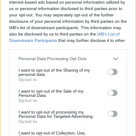
interest-based ads based on personal information utilized by
us or personal information disclosed to third parties prior to
your opt-out. You may separately opt-out of the further
Az érdeklődők egy sajátos szakmai szemmel felépített,
disclosure of your personal information by third parties on the
közvetlen és érdekes tárlatvezetésen vehetnek részt.
IAB’s list of downstream participants. This information may
also be disclosed by us to third parties on the
IAB’s List of
Downstream Participants
that may further disclose it to other
Az
Így látjuk mi... Öntárgyiasítás, női pozíciók
című kiállítás
third parties.
augusztus 7-ig várja a látogatókat az Ybl Budai Kreatív
Please note that this website/app uses one or more Google
Házban. További információ a
Facebook-eseménynél
Personal Data Processing Opt Outs
services and may gather and store information including but
olvasható.
not limited to your visit or usage behaviour. You may click to
I want to opt-out of the Sharing of my
personal data.
grant or deny consent to Google and its third-party tags to
Opted In
use your data for below specified purposes in below Google
consent section.
I want to opt-out of the Sale of my
Personal Data.
Opted In
PROGRAM
TÁRLATVEZETÉS
TOPOR TÜNDE
WINKLER NÓRA
I want to opt-out of processing my
Personal Data for Targeted Advertising.
Opted In
MEGOSZTÁS
I want to opt-out of Collection, Use,