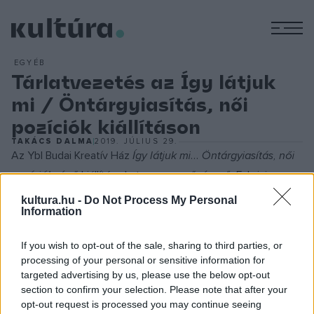
M
EGYÉB
Tárlatvezetés az Így látjuk
mi / Öntárgyiasítás, női
pozíciók kiállításon
TAKÁCS DALMA
2019. JÚLIUS 29.
Az Ybl Budai Kreatív Ház
Így látjuk mi... Öntárgyiasítás, női
pozíciók
című kiállítása hat magyar művésznő, Fabricius
Anna, Lovas Ilona, Moizer Zsuzsa, Rabóczky Judit, Szabó
kultura.hu -
Do Not Process My Personal
Information
Klára Petra és Tranker Kata az öntárgyiasítás témájához
kapcsolódó alkotásait mutatja be. A tárlat többféle
If you wish to opt-out of the sale, sharing to third parties, or
nézőpontot kínál, mind generációk, mind eltérő kulturális
processing of your personal or sensitive information for
orientációk tekintetében. Olyan többrétegű anyagról van
targeted advertising by us, please use the below opt-out
section to confirm your selection. Please note that after your
szó, amely a nő nézőpontját az élet minél szélesebb
opt-out request is processed you may continue seeing
területén ragadja meg.