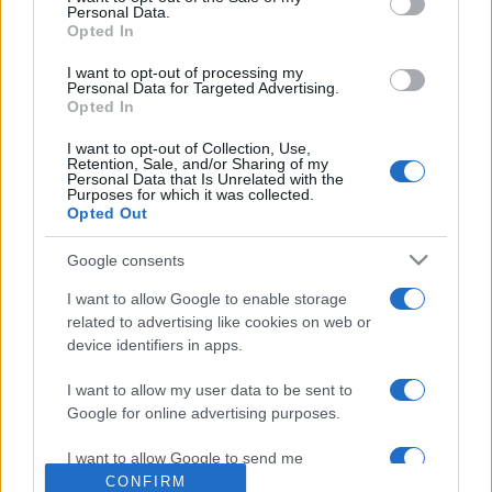
Personal Data.
lengyel Apollon Musag?te Quartet lépnek fel. Míg a matiné
Opted In
koncerteken a magyar vonósnégyesjátékot a régióban is
I want to opt-out of processing my
nagy népszerűségnek örvendő Wespa-vonósnégyes,
Personal Data for Targeted Advertising.
Opted In
valamint az európai színpadokon is ismert Accord Quartet
képviseli.
I want to opt-out of Collection, Use,
Retention, Sale, and/or Sharing of my
Personal Data that Is Unrelated with the
Purposes for which it was collected.
Opted Out
Google consents
I want to allow Google to enable storage
related to advertising like cookies on web or
device identifiers in apps.
FERTŐD
FESZTIVÁL
KONCERT
PROGRAM
VONÓSNÉGYES
ZENE
I want to allow my user data to be sent to
MEGOSZTÁS
Google for online advertising purposes.
I want to allow Google to send me
personalized advertising.
CONFIRM