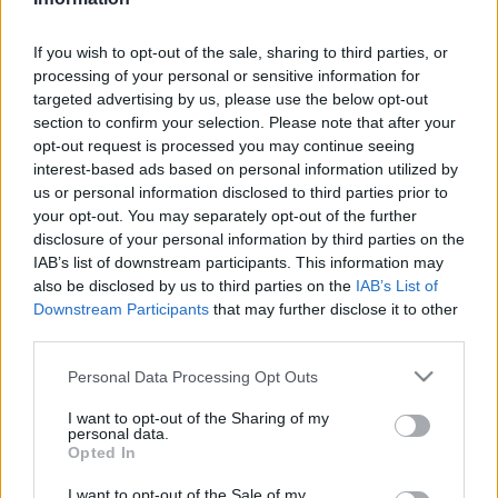
Az elmúlt két évtizedben a Haydn vonósnégyesek
If you wish to opt-out of the sale, sharing to third parties, or
mindegyike egyszer, vagy kétszer bizonyosan elhangzott
processing of your personal or sensitive information for
itt, mintegy állandó körforgásban tartva a kastélyfalak és a
targeted advertising by us, please use the below opt-out
művek kapcsolatát. A vonósnégyes ? mint a kamarazene
section to confirm your selection. Please note that after your
opt-out request is processed you may continue seeing
más műfajai is ? az egyik legmagasabbszintű és legszebb
interest-based ads based on personal information utilized by
kifejezési formája európaiságunknak, s kultúránknak.
us or personal information disclosed to third parties prior to
your opt-out. You may separately opt-out of the further
disclosure of your personal information by third parties on the
IAB’s list of downstream participants. This information may
also be disclosed by us to third parties on the
IAB’s List of
Rácz Márton zenei vezető a műsorról szólva, elmondta: A
Downstream Participants
that may further disclose it to other
third parties.
szeptember 20. és 22. között rendezett esemény a világ
legkülönbözőbb pontjairól érkező, legkülönfélébb
Please note that this website/app uses one or more Google
Personal Data Processing Opt Outs
services and may gather and store information including but
együtteseket vonultatja fel. Az elmúlt fesztiválokon fellépő
not limited to your visit or usage behaviour. You may click to
I want to opt-out of the Sharing of my
közel 60 kvartet után idén ismét a fiataloké a Haydn-terem.
personal data.
grant or deny consent to Google and its third-party tags to
Opted In
Az esti koncerteken a többszörösen díjazott francia
use your data for below specified purposes in below Google
consent section.
Quatuor Arod és az angol Castalian Quartet mellett a
I want to opt-out of the Sale of my