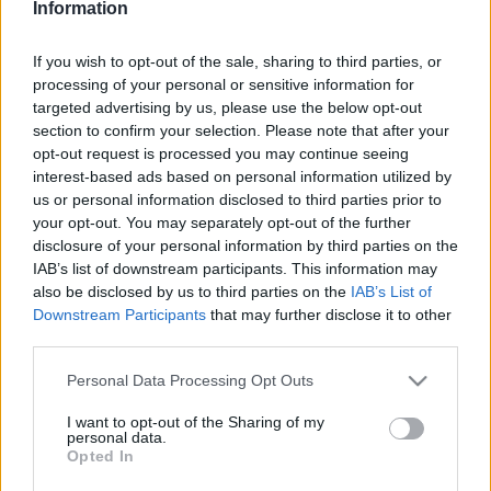
Information
A Kisfaludy Színház rendezésében Halász Judit a Balaton
Szabadidő és Konferencia Központban
Csiribiri
című
If you wish to opt-out of the sale, sharing to third parties, or
műsorával várja a gyerekeket és a felnőtteket egyaránt.
processing of your personal or sensitive information for
targeted advertising by us, please use the below opt-out
Játékosság, humor, fantázia és szeretet jellemzi a dalokat,
section to confirm your selection. Please note that after your
amelyeket kicsik és nagyok együtt is énekelhetnek a
opt-out request is processed you may continue seeing
koncerten.
interest-based ads based on personal information utilized by
us or personal information disclosed to third parties prior to
your opt-out. You may separately opt-out of the further
disclosure of your personal information by third parties on the
IAB’s list of downstream participants. This information may
also be disclosed by us to third parties on the
IAB’s List of
Időpont: 2016. június 3. péntek, 17.00 óra
Downstream Participants
that may further disclose it to other
third parties.
Please note that this website/app uses one or more Google
Personal Data Processing Opt Outs
services and may gather and store information including but
Helyszín: Balaton Szabadidő és Konferencia Központ
not limited to your visit or usage behaviour. You may click to
I want to opt-out of the Sharing of my
personal data.
grant or deny consent to Google and its third-party tags to
Opted In
use your data for below specified purposes in below Google
consent section.