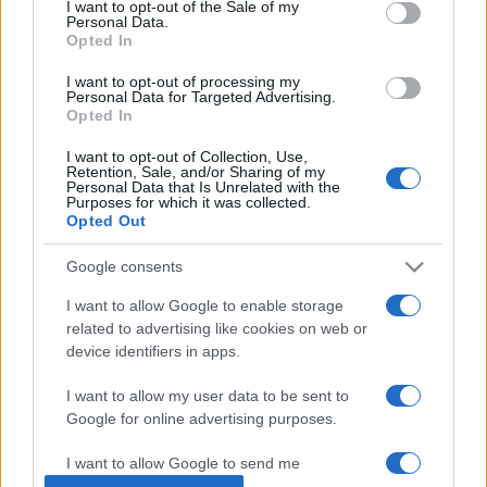
I want to opt-out of the Sale of my
Personal Data.
Opted In
Jegyár: 2000 forint/fő, nyugdíjas/diák: 1200 forint/fő, családi
jegy (4 főre): 4800 forint.
I want to opt-out of processing my
Personal Data for Targeted Advertising.
Opted In
I want to opt-out of Collection, Use,
Retention, Sale, and/or Sharing of my
Personal Data that Is Unrelated with the
Jegyek a Vaszary Galériában, a Tourinform-irodában és
Purposes for which it was collected.
Opted Out
előadás előtt a helyszínen válthatók.
Google consents
I want to allow Google to enable storage
related to advertising like cookies on web or
device identifiers in apps.
BALATONFÜRED
HALÁSZ MARGIT
KONCERT
PROGRAM
I want to allow my user data to be sent to
Google for online advertising purposes.
MEGOSZTÁS
I want to allow Google to send me
personalized advertising.