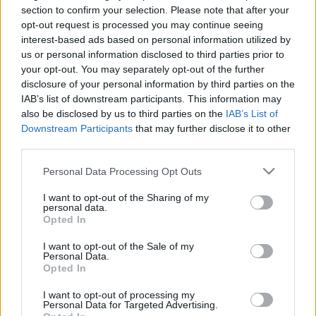
section to confirm your selection. Please note that after your
produkció forgatásán. A netre kiszivárgott
opt-out request is processed you may continue seeing
információmorzsák szerint Robin egyfajta "lázadó
interest-based ads based on personal information utilized by
szociáldemokrata" lesz, aki szembeszáll János
us or personal information disclosed to third parties prior to
your opt-out. You may separately opt-out of the further
adóreformjával. Az uralkodó viszont csak azért emeli meg a
disclosure of your personal information by third parties on the
bevételi oldalt, hogy megtöltse a testvére, Oroszlánszívű
IAB’s list of downstream participants. This information may
Richárd államcsődöt okozó keresztes hadjárata miatt kiürült
also be disclosed by us to third parties on the
IAB’s List of
Downstream Participants
that may further disclose it to other
kasszát.
third parties.
Please note that this website/app uses one or more Google
Personal Data Processing Opt Outs
Ahogy ebből is látszik, a rendező szeretne leszámolni a
services and may gather and store information including but
közkeletű Robin Hood-mítoszokkal is, így nem valószínű,
not limited to your visit or usage behaviour. You may click to
I want to opt-out of the Sharing of my
personal data.
hogy láthatjuk majd Robin és Little John híres párbaját a
grant or deny consent to Google and its third-party tags to
Opted In
use your data for below specified purposes in below Google
folyón való átkelés miatt, vagy ha mégis bekerül a
consent section.
I want to opt-out of the Sale of my
forgatókönyvbe, akkor sem a megszokott formában
Personal Data.
Opted In
elevenedik majd meg. A legtöbb forgatásra azonban
mégsem Sherwoodban kerül majd sor, Scott ugyanis a
I want to opt-out of processing my
Personal Data for Targeted Advertising.
London környéki erdőket sokkal megfelelőbb helyszínnek