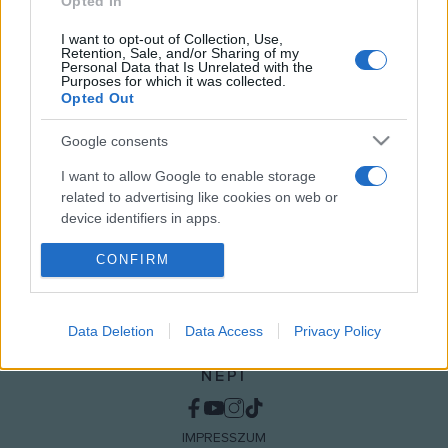
Opted In
találta, így a legtöbb jelenet felvételére ott kerül majd sor.
I want to opt-out of Collection, Use,
Retention, Sale, and/or Sharing of my
Personal Data that Is Unrelated with the
Purposes for which it was collected.
Opted Out
MEGOSZTÁS
Google consents
I want to allow Google to enable storage
related to advertising like cookies on web or
device identifiers in apps.
I want to allow my user data to be sent to
CONFIRM
Google for online advertising purposes.
I want to allow Google to send me
Data Deletion
Data Access
Privacy Policy
personalized advertising.
NÉPI
I want to allow Google to enable storage
related to analytics like cookies on web or
device identifiers in apps.
IMPRESSZUM