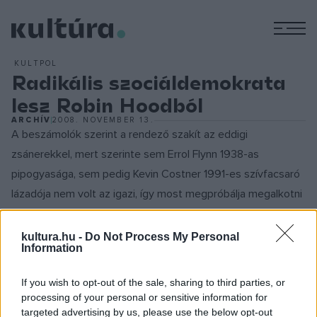
M
KULTPOL
Radikális szociáldemokrata
lesz Robin Hoodból
ARCHÍV
2008. NOVEMBER 13.
A beszámolók szerint a rendező szakít az eddigi
zsánerekkel, mert szerinte sem Errol Flynn 1938-as
pipogyasága, sem pedig Kevin Costner 1991-es szívfacsaró
lázadója nem volt az igazi, így most megpróbálja megalkotni
a valódi Robin Hoodot.
kultura.hu -
Do Not Process My Personal
Information
A direktor mellé kedvelt színésze is csatlakozott, így a
főszerepben
Russel Crowe
-t láthatjuk majd, aki februártól
If you wish to opt-out of the sale, sharing to third parties, or
egy szokatlanul kemény és agresszív világ
processing of your personal or sensitive information for
megvalósításában segít majd a Nottingham munkacímű
targeted advertising by us, please use the below opt-out