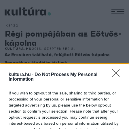
M
KÉPZŐ
Régi pompájában az Eötvös-
kápolna
KULTURA.HU
2016. SZEPTEMBER 8.
Az Ercsiben található, felújított Eötvös-kápolna
ünnepélyes átadóján jártunk.
Újra régi pompájában tündököl az Ercsiben található,
kultura.hu -
Do Not Process My Personal
korábban rendkívül méltatlan állapotban lévő Eötvös-
Information
kápolna és környezete. A Dunára néző épület körül az
If you wish to opt-out of the sale, sharing to third parties, or
utakat is rendbe rakták, így lényegesen könnyebben meg
processing of your personal or sensitive information for
tudják majd közelíteni a műemlékegyüttest a helyi lakosok
targeted advertising by us, please use the below opt-out
és az odalátogató turisták. Az ünnepélyes átadót
section to confirm your selection. Please note that after your
opt-out request is processed you may continue seeing
szeptember 3-án tartották.
interest-based ads based on personal information utilized by