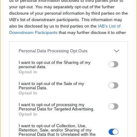
us or personal information disclosed to third parties prior to
your opt-out. You may separately opt-out of the further
disclosure of your personal information by third parties on the
IAB’s list of downstream participants. This information may
also be disclosed by us to third parties on the
IAB’s List of
Downstream Participants
that may further disclose it to other
third parties.
Please note that this website/app uses one or more Google
Personal Data Processing Opt Outs
services and may gather and store information including but
not limited to your visit or usage behaviour. You may click to
I want to opt-out of the Sharing of my
personal data.
grant or deny consent to Google and its third-party tags to
Opted In
use your data for below specified purposes in below Google
consent section.
I want to opt-out of the Sale of my
MŰEMLÉK
VIDEÓ
Personal Data.
Opted In
MEGOSZTÁS
I want to opt-out of processing my
Personal Data for Targeted Advertising.
Opted In
I want to opt-out of Collection, Use,
Retention, Sale, and/or Sharing of my
Personal Data that Is Unrelated with the