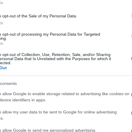
In
öztük András Ferenc, Bánsági Ildikó, Bleier Edit, Kő Edit, Elek 
ky Béla, Enyedi Ildikó, Bacsó Zoltán, Varga György, Ragályi Elemér
o opt-out of the Sale of my Personal Data.
eit a közönséggel.
In
to opt-out of processing my Personal Data for Targeted
i forrón szereti, A vád tanúja
és az
Egy, kettő, három,
az Alain 
ing.
In
neiderről készült dokumentumfilm, valamint Kertész Mihály filmje
o opt-out of Collection, Use, Retention, Sale, and/or Sharing
ersonal Data that Is Unrelated with the Purposes for which it
chívum és filmintézet vezető munkatársa ér
lected.
Out
ágból, hogy bemutassa a programba küldött filmjeit, továbbá a B
consents
 klasszikus filmek restaurálásáról, terjesztéséről és az oktatásb
o allow Google to enable storage related to advertising like cookies on
evice identifiers in apps.
n a magyar filmörökségből a Pathé gyűjteményében fellelhető an
gtoni Kongresszusi könyvtár gyűjteményében pedig eddig elveszet
o allow my user data to be sent to Google for online advertising
s.
lyeknek hazahozataláról és a további magyar filmek felkutatásáról 
chívumok Szövetségének vezetőségi tagjai, köztük Ráduly György, a
to allow Google to send me personalized advertising.