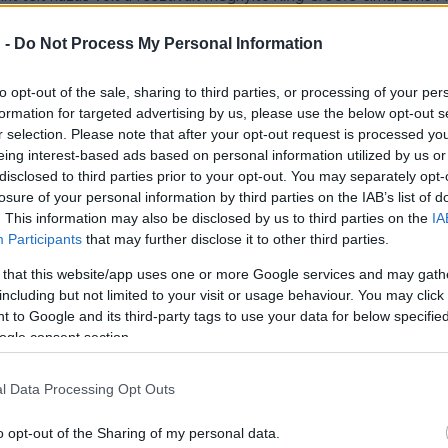
 Szent István téren megrendezett ingyenes vetítések Magyarorszá
 -
Do Not Process My Personal Information
ték meg a
Macskafogó
t, a
Szelíd motorosok
és a
Szárnyas fejv
ítését a Győri Filharmonikus Zenekar kísérte.
to opt-out of the sale, sharing to third parties, or processing of your per
formation for targeted advertising by us, please use the below opt-out s
va olyan alkotások, mint
Az oroszlán ugrani készül
Bujtor Istvánna
r selection. Please note that after your opt-out request is processed y
eing interest-based ads based on personal information utilized by us or
ny
Törőcsik Mari alakításával. Bemutatták a Pannónia Filmstúdió l
disclosed to third parties prior to your opt-out. You may separately opt-
mint a csaknem száz reklám- és animációs rövidfilm szintén a nép
losure of your personal information by third parties on the IAB’s list of
. This information may also be disclosed by us to third parties on the
IA
Participants
that may further disclose it to other third parties.
szervezők az idén először ingyenes akkreditációs karszalagot biz
 that this website/app uses one or more Google services and may gath
including but not limited to your visit or usage behaviour. You may click 
 programokon mintegy háromezren vettek rés
 to Google and its third-party tags to use your data for below specifi
ogle consent section.
eghívására Budapestre érkezett Thierry Frémaux, a lyoni Lumiere
miere! – A kaland kezdete
című filmet hozta el Budapestre, amel
l Data Processing Opt Outs
l, és hangsúlyozta a restaurált klasszikus filmeket bemutató fes
o opt-out of the Sharing of my personal data.