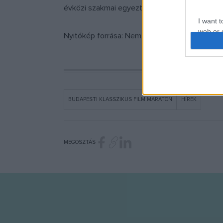
évközi szakmai egyeztetést tartottak a 2023-
I want t
web or d
Nyitókép forrása: Nemzeti Filmintézet
I want t
or app.
I want t
BUDAPESTI KLASSZIKUS FILM MARATON
HÍREK
I want t
authenti
MEGOSZTÁS