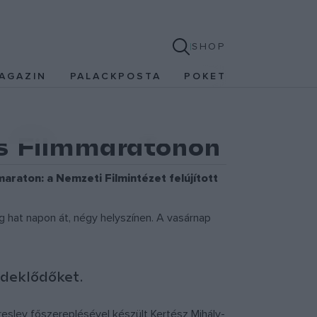
SHOP
AGAZIN
PALACKPOSTA
POKET
us Filmmaratonon
araton: a Nemzeti Filmintézet felújított
at napon át, négy helyszínen. A vasárnap
rdeklődőket.
resley főszereplésével készült Kertész Mihály-