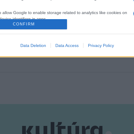
as tervekről.
o allow Google to enable storage related to analytics like cookies on
evice identifiers in apps.
CONFIRM
o allow Google to enable storage related to functionality of the website
Data Deletion
Data Access
Privacy Policy
o allow Google to enable storage related to personalization.
o allow Google to enable storage related to security, including
cation functionality and fraud prevention, and other user protection.