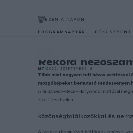
EZEN A NAPON
PROGRAMNAPTÁR
FÓKUSZPON
EGYÉB
Rekord nézőszám
MTI
2022. SZEPTEMBER 19.
Több mint negyven telt házas vetítéssel 
mozgóképeket bemutató rendezvényén hú
A Budapest–Bécs–Hollywood mottóval megrend
zárult fesztiválon
közönségtalálkozókkal és nemz
A Nemzeti Filmintézet hétfői közleménye szeri