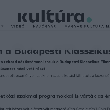
T
VIDEÓ
HAJÓGYÁR
MAGYAR KULTÚRA M
 a Budapesti Klasszik
és rekord nézőszámmal zárult a Budapesti Klasszikus Filmm
szezer néző vett részt.
ezett eseményen csaknem száz alkotást láthatott a közönség h
etközi szakmai programokkal is várták az é
nt telt házas volt a fesztivált megnyitó
King Creole
című, Elvis P