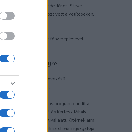
Judit, Galambos Erzsi, Kende János, Steve
 és Ullmann Mónika is részt vett a vetítéseken,
Delon és Romy Schneider főszereplésével
i.
kezett az eseményre
udapest Classics Lab elnevezésű
an való felhasználásáról.
yagok felkutatására közös programot indít a
tnek hitt, Janovics Jenő és Kertész Mihály
állapodtak meg a fesztivál alatt. Kitérnek arra
 Nemzeti Filmintézet – Filmarchívum igazgatója