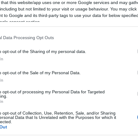
 that this website/app uses one or more Google services and may gath
including but not limited to your visit or usage behaviour. You may click 
 to Google and its third-party tags to use your data for below specifi
ogle consent section.
mondása előtt rendelte meg. 1938. augusztusa és 1939. októbere kö
l Data Processing Opt Outs
o opt-out of the Sharing of my personal data.
In
a szovjetek hadizsákmányként vitték magukkal Moszkvába. A rest
965-ben magánkézbe került.
o opt-out of the Sale of my Personal Data.
In
evbe szállították és titkos helyen őrizték. A restauráló cég 1996-
to opt-out of processing my Personal Data for Targeted
ing.
In
o opt-out of Collection, Use, Retention, Sale, and/or Sharing
ersonal Data that Is Unrelated with the Purposes for which it
lected.
Out