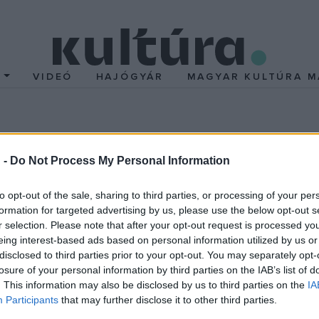
T
VIDEÓ
HAJÓGYÁR
MAGYAR KULTÚRA M
el a volt román király 
 -
Do Not Process My Personal Information
des Benz-540 K Cabriolet a stuttgarti Retro Classic kiállításon mu
to opt-out of the sale, sharing to third parties, or processing of your per
olója szerint a 3,5 millió eurós eladás a kiállítás legnagyobb üzlet
formation for targeted advertising by us, please use the below opt-out s
r selection. Please note that after your opt-out request is processed y
eing interest-based ads based on personal information utilized by us or
disclosed to third parties prior to your opt-out. You may separately opt-
ekete, kétüléses, nyitható tetős Mercedes-Benz 540 K típusú aut
losure of your personal information by third parties on the IAB’s list of
Hitler és Sztálin is bevásárolt személyes használatra
. This information may also be disclosed by us to third parties on the
IA
Participants
that may further disclose it to other third parties.