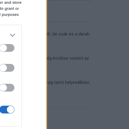
er and store
to grant or
ed purposes
zött 5 ilyen autó készült, de csak ez a darab
aurálást végző német cég közlése szerint az
ban kezdte meg az öt évig tartó helyreállítási