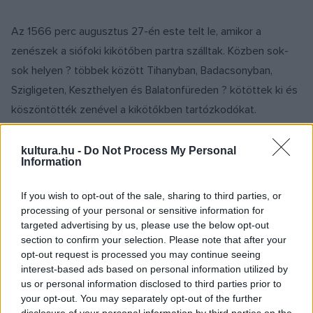
Az 1566 perc augusztus 27-én este telt le, amikor a
zenészek a siófoki kikötőben partra szálltak. Közben sok-
sok helyen ? többek között Tihanyban, Badacsonyban,
Szigligeten, Keszthelyen és Balatonfüreden ? kötöttek ki és
köszöntötték zenével a kikötőkben tartózkodókat.
kultura.hu -
Do Not Process My Personal
Information
If you wish to opt-out of the sale, sharing to third parties, or
processing of your personal or sensitive information for
targeted advertising by us, please use the below opt-out
section to confirm your selection. Please note that after your
opt-out request is processed you may continue seeing
interest-based ads based on personal information utilized by
us or personal information disclosed to third parties prior to
your opt-out. You may separately opt-out of the further