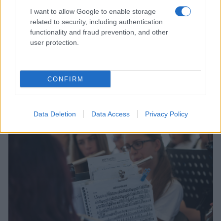
rendezvényeit szeptember 7-én, Zrínyi Miklós és
I want to allow Google to enable storage
katonatársai hősi halálának napján tartják. Ezen a napon a
related to security, including authentication
magyar katonai hagyományokról nemzeti kegyeleti
functionality and fraud prevention, and other
user protection.
emlékülésen emlékeznek meg, valamint felavatják Szabó
Tamás új Zrínyi-emlékművét is.
CONFIRM
Data Deletion
Data Access
Privacy Policy