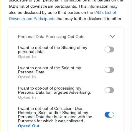
disclosure of your personal information by third parties on the
IAB’s list of downstream participants. This information may
also be disclosed by us to third parties on the
IAB’s List of
Downstream Participants
that may further disclose it to other
third parties.
Please note that this website/app uses one or more Google
Minden valószínűség szerint sikeres volt a Guinness-
Personal Data Processing Opt Outs
services and may gather and store information including but
rekordkísérlet. Hóvári János, a Zrínyi Miklós?Szigetvár 1566
not limited to your visit or usage behaviour. You may click to
I want to opt-out of the Sharing of my
personal data.
Emlékév Emlékbizottság elnöke a kísérletet követően
grant or deny consent to Google and its third-party tags to
Opted In
use your data for below specified purposes in below Google
elmondta: a szigetvári zeneiskola sikeresen teljesítette
consent section.
I want to opt-out of the Sale of my
vállalását. A zenészek teljesítményét a vállalkozást
Personal Data.
Opted In
felügyelő bizottság hitelesítette, elismerve, hogy a
kezdeményezés magyar rekord, egyúttal felterjesztették
I want to opt-out of processing my
Personal Data for Targeted Advertising.
azt Guinness-rekordnak ? jelezte Hóvári János, aki
Opted In
hozzátette: a rekordok könyvében való szerepeltetésről a
I want to opt-out of Collection, Use,
következő hónapokban Londonban döntenek.
Retention, Sale, and/or Sharing of my
Personal Data that Is Unrelated with the
Purposes for which it was collected.
Opted Out