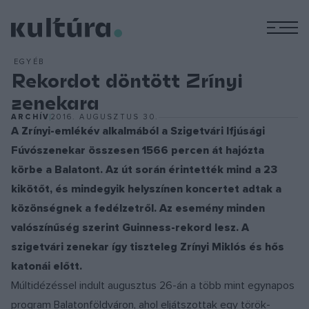
M
EGYÉB
Rekordot döntött Zrínyi
zenekara
ARCHÍV
2016. AUGUSZTUS 30.
A Zrínyi-emlékév alkalmából a Szigetvári Ifjúsági
Fúvószenekar összesen 1566 percen át hajózta
körbe a Balatont. Az út során érintették mind a 23
kikötőt, és mindegyik helyszínen koncertet adtak a
közönségnek a fedélzetről. Az esemény minden
valószínűség szerint Guinness-rekord lesz. A
szigetvári zenekar így tiszteleg Zrínyi Miklós és hős
katonái előtt.
Múltidézéssel indult augusztus 26-án a több mint egynapos
program Balatonföldváron, ahol eljátszottak egy török-