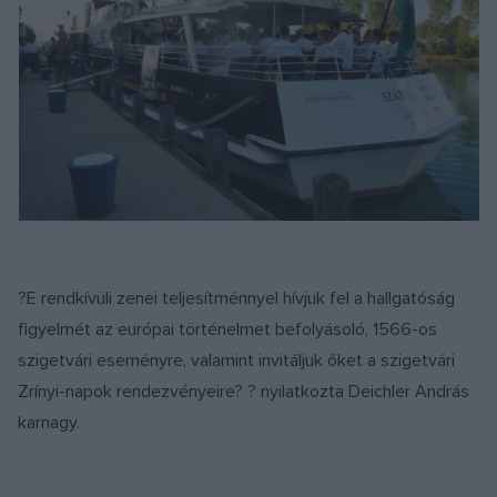
?E rendkívüli zenei teljesítménnyel hívjuk fel a hallgatóság
figyelmét az európai történelmet befolyásoló, 1566-os
szigetvári eseményre, valamint invitáljuk őket a szigetvári
Zrínyi-napok rendezvényeire? ? nyilatkozta Deichler András
karnagy.