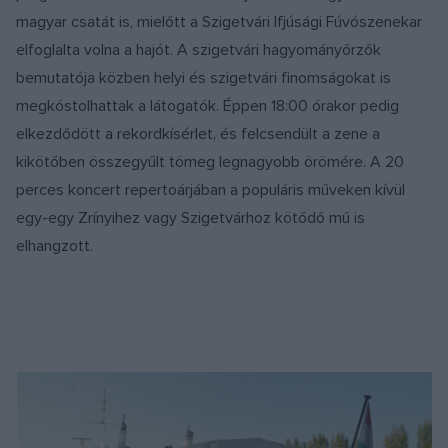
magyar csatát is, mielőtt a Szigetvári Ifjúsági Fúvószenekar
elfoglalta volna a hajót. A szigetvári hagyományőrzők
bemutatója közben helyi és szigetvári finomságokat is
megkóstolhattak a látogatók. Éppen 18:00 órakor pedig
elkezdődött a rekordkísérlet, és felcsendült a zene a
kikötőben összegyűlt tömeg legnagyobb örömére. A 20
perces koncert repertoárjában a populáris műveken kívül
egy-egy Zrínyihez vagy Szigetvárhoz kötődő mű is
elhangzott.