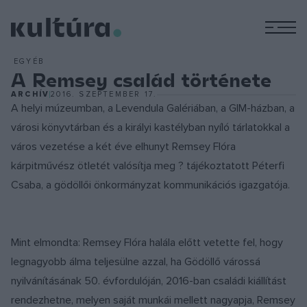
M
EGYÉB
A Remsey család története
ARCHÍV
2016. SZEPTEMBER 17.
A helyi múzeumban, a Levendula Galériában, a GIM-házban, a
városi könyvtárban és a királyi kastélyban nyíló tárlatokkal a
város vezetése a két éve elhunyt Remsey Flóra
kárpitművész ötletét valósítja meg ? tájékoztatott Péterfi
Csaba, a gödöllői önkormányzat kommunikációs igazgatója.
Mint elmondta: Remsey Flóra halála előtt vetette fel, hogy
legnagyobb álma teljesülne azzal, ha Gödöllő várossá
nyilvánításának 50. évfordulóján, 2016-ban családi kiállítást
rendezhetne, melyen saját munkái mellett nagyapja, Remsey