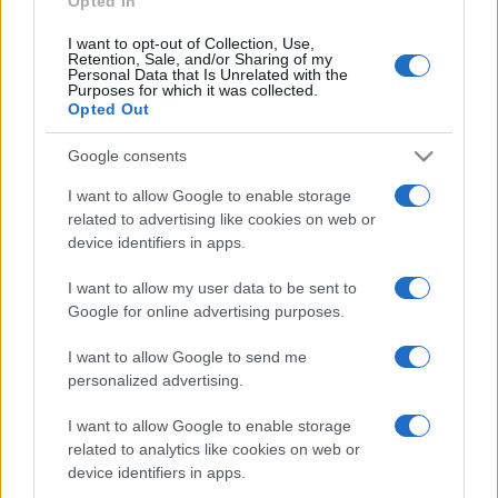
Opted In
Remsey Flóra kárpitjai mellett a textilművészetben újításnak
I want to opt-out of Collection, Use,
számító fémszövéseknek, valamint Remsey Dávid textilre
Retention, Sale, and/or Sharing of my
Personal Data that Is Unrelated with the
tervezett nagyméretű digitális nyomatainak ad helyet.
Purposes for which it was collected.
Opted Out
Google consents
I want to allow Google to enable storage
A Gödöllői Városi Könyvtár és Információs Központ a
related to advertising like cookies on web or
Remsey családhoz köthető tárgyi emlékeket, családi
device identifiers in apps.
fotókat gyűjtötte össze, és itt lesz látható egy eddig csak
I want to allow my user data to be sent to
kevesek által ismert házi videófilm is. A királyi kastélyban
Google for online advertising purposes.
Remsey Flóra kárpitművész életpályáját bemutató tárlatra
I want to allow Google to send me
készülnek.
personalized advertising.
I want to allow Google to enable storage
related to analytics like cookies on web or
A kiállítássorozat főként azt a korszakot eleveníti fel,
device identifiers in apps.
melyben a Remsey családnak köszönhetően a településen