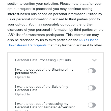
section to confirm your selection. Please note that after your
? a család és a gödöllői művésztelep hagyományait követve
opt-out request is processed you may continue seeing
? egyebek mellett rajzszakkört tartott, gobelinszövést
interest-based ads based on personal information utilized by
tanított, kárpittervezői munkássága is figyelemre méltó volt
us or personal information disclosed to third parties prior to
your opt-out. You may separately opt-out of the further
? idézte fel a kommunikációs igazgató. A családi
disclosure of your personal information by third parties on the
hagyományt Remsey Jenő dédunokája, Dávid is követi,
IAB’s list of downstream participants. This information may
hiszen a felsőfokú művészeti képzés után grafikusként
also be disclosed by us to third parties on the
IAB’s List of
Downstream Participants
that may further disclose it to other
alkot ? tette hozzá.
third parties.
Please note that this website/app uses one or more Google
Personal Data Processing Opt Outs
services and may gather and store information including but
A hamarosan nyíló nagyszabású kiállítás-sorozatról Péterfi
not limited to your visit or usage behaviour. You may click to
I want to opt-out of the Sharing of my
personal data.
Csaba elmondta, hogy a négy Remsey generáció
grant or deny consent to Google and its third-party tags to
Opted In
use your data for below specified purposes in below Google
munkásságát öt helyszínen ismerhetik meg az érdeklődők.
consent section.
I want to opt-out of the Sale of my
A Gödöllői Városi Múzeum időszaki kiállítótermében a
Personal Data.
Opted In
Remsey család bábszínháza, általa a mese, a játék és a
varázslat kap majd főszerepet, míg a Remsey-féle grafikai
I want to opt-out of processing my
Personal Data for Targeted Advertising.
munkákat a Levendula Galériában állítják ki. A GIM Alkotóház