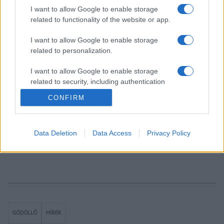
élő tehetséges fiatalok művészi képzésben részesülhettek,
I want to allow Google to enable storage
related to functionality of the website or app.
a tanulni vágyók könyveket kölcsönözhettek vagy a
városszerte híres báb- és színházi előadásokon vehettek
I want to allow Google to enable storage
részt ? hangsúlyozta Péterfi Csaba.
related to personalization.
I want to allow Google to enable storage
related to security, including authentication
functionality and fraud prevention, and other
A tárlat a második alkalommal megrendezendő GödöllŐsz
CONFIRM
user protection.
Fesztivál keretén belül nyílik október 15-én.
Data Deletion
Data Access
Privacy Policy
Forrás: MTI
GÖDÖLLŐ
HÍREK