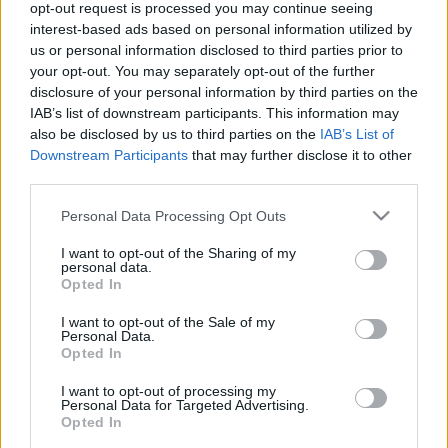
opt-out request is processed you may continue seeing
Nemzeti identitásunk meghatározó
interest-based ads based on personal information utilized by
dokumentumait tizenöt rangos
us or personal information disclosed to third parties prior to
színművész keltette életre az OSZK
your opt-out. You may separately opt-out of the further
felkérésére az intézmény Történeti
disclosure of your personal information by third parties on the
Fénykép- és Videótárában.
IAB’s list of downstream participants. This information may
also be disclosed by us to third parties on the
IAB’s List of
Downstream Participants
that may further disclose it to other
A művészek az ország számos neves teátrumát
third parties.
képviselték a Veszprémi Petőfi Színháztól a Szolnoki
Please note that this website/app uses one or more Google
Personal Data Processing Opt Outs
Szigligeti Színházon át a Nemzeti Színházig. A három
services and may gather and store information including but
költemény felvételei, illetve más különleges dokumentumok,
not limited to your visit or usage behaviour. You may click to
I want to opt-out of the Sharing of my
personal data.
grant or deny consent to Google and its third-party tags to
többek között Erkel Ferenc
Himnusz
ának kottája is
Opted In
use your data for below specified purposes in below Google
megtekinthető lesz a tárlaton. A költemények történetét
consent section.
I want to opt-out of the Sale of my
érintőképernyők és óriás kivetítőn követhető mozgó
Personal Data.
Opted In
installációk mutatják be.
I want to opt-out of processing my
Personal Data for Targeted Advertising.
A tárlat szerves részét képezi a Petőfi
Opted In
Irodalmi Múzeum átalakítása nyomán