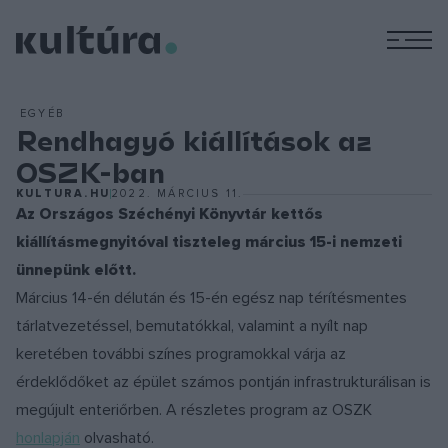
M
EGYÉB
Rendhagyó kiállítások az
OSZK-ban
KULTURA.HU
2022. MÁRCIUS 11.
Az Országos Széchényi Könyvtár kettős
kiállításmegnyitóval tiszteleg március 15-i nemzeti
ünnepünk előtt.
Március 14-én délután és 15-én egész nap térítésmentes
tárlatvezetéssel, bemutatókkal, valamint a nyílt nap
keretében további színes programokkal várja az
érdeklődőket az épület számos pontján infrastrukturálisan is
megújult enteriőrben. A részletes program az OSZK
honlapján
olvasható.