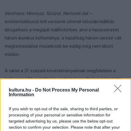
Vershaza. Himnusz, Szózat, Nemzeti dal –
emblematikussá lett verseink
címmel időszaki kiállítás
látogatható a megújult kiállítótérben, ahol a hazaszeretet
három ikonikus költeménye, a hazafiság három verssé vált
megtestesülése mutatkozik be eddig még nem látott
módon.
A tárlat a 21. századi követelményeknek megfelelően a
legkorszerűbb installációs eszközök segítségével mutatja
be első ízben együtt a három mű eredeti kéziratát,
kultura.hu -
Do Not Process My Personal
Information
felemlítve a legfontosabb szövegkiadásokat,
megzenésítéseket és a különböző fordításokat, vagyis
If you wish to opt-out of the sale, sharing to third parties, or
megidézve a költemények emblematikussá válásának
processing of your personal or sensitive information for
folyamatát.
targeted advertising by us, please use the below opt-out
section to confirm your selection. Please note that after your