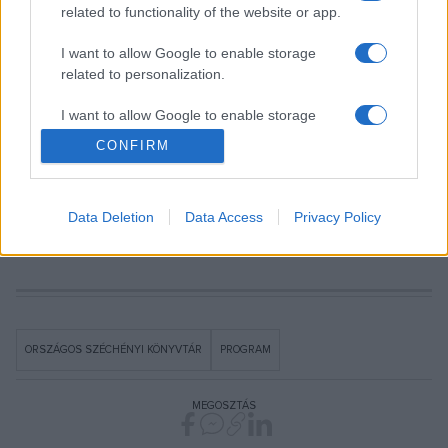
related to functionality of the website or app.
méretű és kialakítású katalógusfiókokat megérintve jelenik
meg a bibliotéka története idővonallal, fotókkal,
I want to allow Google to enable storage
related to personalization.
sajtóhírekkel, anekdotákkal, kiegészítő látványelemekkel.
Ezt a digitális muzeológiai megújulást egészítik ki a VI.
I want to allow Google to enable storage
emeleten álló érintőképernyők, amelyeken a bibliotéka tárai
related to security, including authentication
CONFIRM
functionality and fraud prevention, and other
láthatók.
user protection.
Data Deletion
Data Access
Privacy Policy
Nyitókép: OSZK
ORSZÁGOS SZÉCHÉNYI KÖNYVTÁR
PROGRAM
MEGOSZTÁS