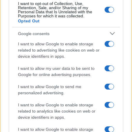
az OSZK-ban ez év novemberéig
I want to opt-out of Collection, Use,
Retention, Sale, and/or Sharing of my
otthonra lelő Landerer–Heckenast-
Personal Data that Is Unrelated with the
Purposes for which it was collected.
nyomdagép, amelyet a látogatók
Opted Out
kipróbálhatnak a regisztrációhoz kötött
csoportokban.
Google consents
I want to allow Google to enable storage
Szintén az V. emeleti bejárati szinten látogatható az
related to advertising like cookies on web or
device identifiers in apps.
újragondolt és interaktívvá vált könyvtártörténeti kiállítás
felújított környezetben, bemutatva a klasszikus könyvtári
I want to allow my user data to be sent to
enteriőrt, egy könyvtárőr szobáját. Műemléki bútorok,
Google for online advertising purposes.
egykori intézményi feliratok, irodaszerek, a feldolgozó- és
I want to allow Google to send me
műhelymunkában használt gépek és eszközök,
personalized advertising.
dokumentumok és fényképek ismerhetők meg.
I want to allow Google to enable storage
related to analytics like cookies on web or
Ugyanitt egy több mint nyolcméteres interaktív
device identifiers in apps.
érintőképernyőn egyszerre többen is böngészhetik a
I want to allow Google to enable storage
nemzeti könyvtár történetét. A képernyőkön különböző