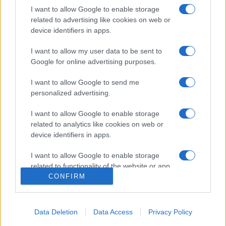
2012-ben& Junior Prima díjjal ;ismerték el. 2021-ben Sára
I want to allow Google to enable storage
related to advertising like cookies on web or
Sándor-díjban részesült.
device identifiers in apps.
A képen az Emmy-díjjal kitüntetett Rév Marcell operatőr a
I want to allow my user data to be sent to
Google for online advertising purposes.
kreatív Emmy-díjak átadási ünnepségén a Los Angeles-i
Microsoft Színházban 2022. szeptember 4-én. A magyar
I want to allow Google to send me
szakember az Eufóriacímű HBO-sorozat egy epizódjának
personalized advertising.
operatőri munkájáért részesült az amerikai televíziós
I want to allow Google to enable storage
akadémia elismerésében. Fotó: AFP
related to analytics like cookies on web or
device identifiers in apps.
I want to allow Google to enable storage
related to functionality of the website or app.
CONFIRM
I want to allow Google to enable storage
related to personalization.
Data Deletion
Data Access
Privacy Policy
HÍREK
OPERATŐR
RÉV MARCELL
I want to allow Google to enable storage