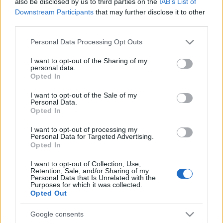
also be disclosed by us to third parties on the
IAB’s List of
Downstream Participants
that may further disclose it to other
operatőrnek járó díját. Ezt követően készítették el Szimler
third parties.
Bálinttal a Balaton Method című dokumentumfilmet. 2017-
Please note that this website/app uses one or more Google
ben ismét Mundruczó Kornéllal forgatott együtt; ő
Personal Data Processing Opt Outs
services and may gather and store information including but
teremtette meg a Jupiter holdja látványvilágát, amelyért
not limited to your visit or usage behaviour. You may click to
I want to opt-out of the Sharing of my
personal data.
több fesztiválon is elismerést kapott.
grant or deny consent to Google and its third-party tags to
Opted In
use your data for below specified purposes in below Google
consent section.
I want to opt-out of the Sale of my
2018 óta családjával együtt az Amerikai Egyesült
Personal Data.
Államokban él és dolgozik. Több nemzetközi produkciókban
Opted In
vett részt. Az HBO
Eufória
című sorozata hat epizódjának
I want to opt-out of processing my
Personal Data for Targeted Advertising.
operatőreként is dolgozott.
Opted In
Enyedi Ildikó Arany Medve-díjas,
A
I want to opt-out of Collection, Use,
Retention, Sale, and/or Sharing of my
feleségem története
című filmjének is ő
Personal Data that Is Unrelated with the
Purposes for which it was collected.
volt az operatőre.
Opted Out
Google consents
Rév Marcell munkáját a fesztivál- és szakmai díjak mellett,