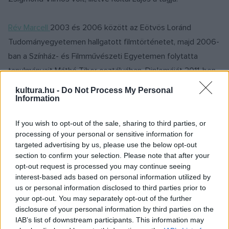
Rév Marcell
2003 és 2006 között az Eötvös Loránd
Tudományegyetemen hallgatott filmtörténetet, majd 2006-
ban a Színház- és Filmművészeti Egyetemen folytatta
tanulmányait Máthé Tibor osztályában. Diplomáját 2011-ben
szerezte meg. Már a 2000-es évek közepén számos
kultura.hu -
Do Not Process My Personal
Information
kisfilm, videóklip operatőre volt, munkáját nemzetközi és
hazai díjakkal ismerték el. Az egyetem elvégzését követően
If you wish to opt-out of the sale, sharing to third parties, or
több fiatal rendezővel dolgozott együtt dokumentum- és
processing of your personal or sensitive information for
kisjátékfilmekben, főleg Szimler Bálinttal és
Reisz Gábor
ral.
targeted advertising by us, please use the below opt-out
section to confirm your selection. Please note that after your
Az első nagyjátékfilm, melynek képi világáért felelt, Császi
opt-out request is processed you may continue seeing
Ádám 2014-ben bemutatott filmdrámája, a Viharsarok volt.
interest-based ads based on personal information utilized by
Ugyancsak 2014-ben mutatták be Mundruczó Kornél Fehér
us or personal information disclosed to third parties prior to
your opt-out. You may separately opt-out of the further
isten című filmjét, amelyet szintén ő fényképezett. Munkáját
disclosure of your personal information by third parties on the
az ostravai filmfesztiválon a zsűri külön dicsérettel illette,
IAB’s list of downstream participants. This information may
2015-ben pedig megkapta a magyar filmkritikusok legjobb