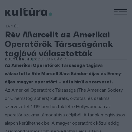
M
EGYÉB
Rév Marcellt az Amerikai
Operatőrök Társaságának
tagjává választották
KULTURA.HU
2023. JANUÁR 7.
Az Amerikai Operatőrök Társasága tagjává
választotta Rév Marcell Sára Sándor-díjas és Emmy-
díjas magyar operatőrt – adta hírül a szervezet.
Az Amerikai Operatőrök Társasága (The American Society
of Cinematographers) kulturális, oktatási és szakmai
szervezetet 1919-ben hozták létre Hollywoodban az
operatőr szakma támogatása céljából. A tagok meghívásos
alapon kerülhetnek be. A magyar operatőrök közül eddig
Zsigmond Vilmos volt, illetve Koltai Lajos a tagja.