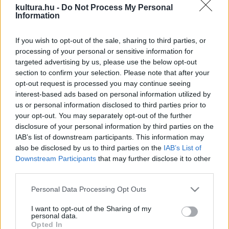
kultura.hu -
Do Not Process My Personal
közelében található roncs feltérképezésére. Bemis ezt nem
Information
vállalta egyedül, ezért a hajó részletes átkutatásának
megtervezése mellett kapcsolatba lépett a korábban
If you wish to opt-out of the sale, sharing to third parties, or
processing of your personal or sensitive information for
igencsak vitatott
tengeri ügyekbe bonyolódó
Odyssey
targeted advertising by us, please use the below opt-out
Marine Exploration (OME) floridai céggel is, amely örömmel
section to confirm your selection. Please note that after your
vállalta a részvételt.
opt-out request is processed you may continue seeing
interest-based ads based on personal information utilized by
us or personal information disclosed to third parties prior to
A roncsokhoz így a korábban Gibraltárban lefoglalt MV
your opt-out. You may separately opt-out of the further
Odyssey Exploreren utaznak, a 90 méter mélyen fekvő
disclosure of your personal information by third parties on the
IAB’s list of downstream participants. This information may
hajót pedig a Zeus II távirányítású robottal mérik fel. A
also be disclosed by us to third parties on the
IAB’s List of
kutatásban a kormányzat vízalatti régészeti szakemberei is
Downstream Participants
that may further disclose it to other
részt vesznek, hogy biztosítsák: semmilyen értéket nem
third parties.
visznek el a helyszínről.
Please note that this website/app uses one or more Google
Personal Data Processing Opt Outs
services and may gather and store information including but
not limited to your visit or usage behaviour. You may click to
I want to opt-out of the Sharing of my
Az áldozatok temetése
personal data.
grant or deny consent to Google and its third-party tags to
Opted In
Az RMS Lusitania 1915 májusában süllyedt el Cork partjainál,