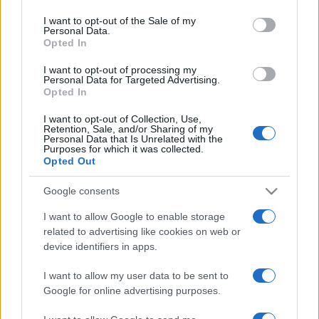
use your data for below specified purposes in below Google
amikor egy német tengeralattjáró megtorpedózta. A
consent section.
I want to opt-out of the Sale of my
Personal Data.
süllyedést egy máig azonosítatlan okból bekövetkező
Opted In
második robbanás gyorsította, amely aztán 1198 ember
I want to opt-out of processing my
halálához vezetett. Az incidens hozzájárult ahhoz, hogy az
Personal Data for Targeted Advertising.
Opted In
Egyesült Államok hadat üzenjen Németországnak az első
világháborúban.
I want to opt-out of Collection, Use,
Retention, Sale, and/or Sharing of my
Personal Data that Is Unrelated with the
Purposes for which it was collected.
Bemis reményei szerint a filmmel igazolhatja saját elméletét,
Opted Out
miszerint a hajó robbanóanyagokat szállított az Egyesült
Google consents
Államokból Angliába, és ezek okozták a rejtélyes
katasztrófát. A The Times napilapnak adott interjúban
I want to allow Google to enable storage
related to advertising like cookies on web or
elmondta, hogy szeretné megfejteni az utórobbanások
device identifiers in apps.
helyét és okát, mert álláspontját senki nem fogja elfogad,
amíg nem mutat kézzelfogható bizonyítékokat.
I want to allow my user data to be sent to
Google for online advertising purposes.