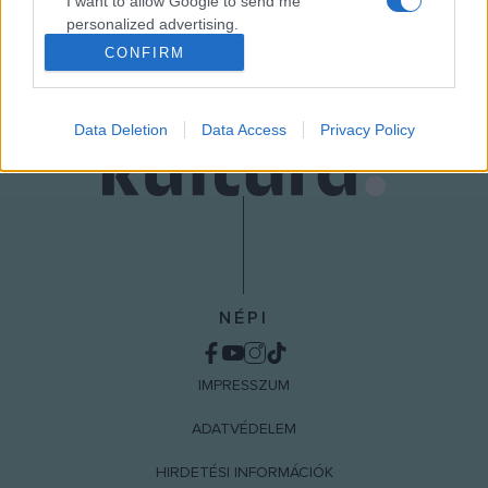
I want to allow Google to send me
MEGOSZTÁS
personalized advertising.
CONFIRM
I want to allow Google to enable storage
related to analytics like cookies on web or
device identifiers in apps.
Data Deletion
Data Access
Privacy Policy
I want to allow Google to enable storage
related to functionality of the website or app.
I want to allow Google to enable storage
related to personalization.
I want to allow Google to enable storage
NÉPI
related to security, including authentication
functionality and fraud prevention, and other
user protection.
IMPRESSZUM
ADATVÉDELEM
HIRDETÉSI INFORMÁCIÓK