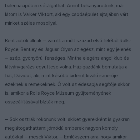
balerinacipőben sétálgathat. Amint bekanyarodunk, már
látom is Valker Viktort, aki egy csodaépület ajtajában várt
minket széles mosollyal.
Bent autók állnak – van itt a múlt század első feléből Rolls-
Royce, Bentley és Jaguar. Olyan az egész, mint egy jelenés
– szép, gyönyörű, fenséges. Mintha elegáns angol klub és
látványgarázs együttese volna. Házigazdánk bemutatja a
fiát, Dávidot, aki, mint később kiderül, kiváló ismerője
ezeknek a remekeknek. Ő volt az édesapja segítője akkor
is, amikor a Rolls Royce Múzeum gyűjteményének
összeállításával bízták meg.
– Sok osztrák rokonunk volt, akiket gyerekként is gyakran
meglátogathattam: jómódú emberek nagyon komoly
autókkal – meséli Viktor. – Emlékszem arra, hogy amikor