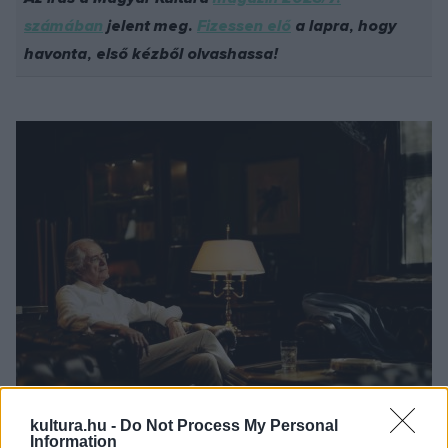
számában
jelent meg.
Fizessen elő
a lapra, hogy
havonta, első kézből olvashassa!
kultura.hu -
Do Not Process My Personal
Information