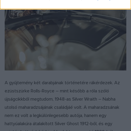
A gyűjtemény két darabjának történetére rákérdezek. Az
ezüstszürke Rolls-Royce – mint később a róla szóló
újságcikkből megtudom, 1948-as Silver Wraith – Nabha
utolsó maharadzsájának családjáé volt. A maharadzsának
nem ez volt a legkülönlegesebb autója, hanem egy
hattyúalakúra átalakított Silver Ghost 1912-ből, és egy