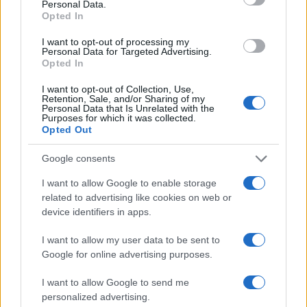
Personal Data.
Opted In
Bentley és egy Rolls-Royce is. Később, 1993-ban, amikor
már Rover importőr volt, valaki felhívta, hogy megérdeklődje,
I want to opt-out of processing my
Personal Data for Targeted Advertising.
elmegy-e a genfi autószalonra, majd az igenlő válasz után
Opted In
azt mondta neki, látogasson el Morge városkába is, mert
I want to opt-out of Collection, Use,
vannak ott, akik szívesen beszélnének vele.
Retention, Sale, and/or Sharing of my
Personal Data that Is Unrelated with the
Purposes for which it was collected.
Opted Out
– Rejtélyes és izgalmas volt ez az üzenet, ezért elmentem
a jelzett címre. A Rolls-Royce európai kereskedelmi
Google consents
központjáé volt, ahol a kommunikációs és az értékesítési
I want to allow Google to enable storage
igazgató fogadta – az a két férfi, akikkel évekkel azelőtt a
related to advertising like cookies on web or
budapesti autókiállításon vendéglátóként lelkesen
device identifiers in apps.
beszélgetett az autókról.
I want to allow my user data to be sent to
Google for online advertising purposes.
Azért hívták meg, hogy rábízzák a Rolls-Royce és Bentley
I want to allow Google to send me
magyarországi márkaképviseletét, ő pedig igent mondott,
personalized advertising.
és egészen addig képviselte őket, míg a márkák új