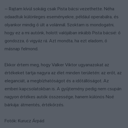
– Rajtam kívül sokáig csak Pista bácsi vezethette. Néha
odaadtuk különleges eseményekre, például operabálra, és
olyankor mindig ő ült a volánnál. Szoktam is mondogatni,
hogy ez a mi autónk, holott valójában inkább Pista bácsié: ő
gondozza, ő vigyáz rá. Azt mondta, ha ezt eladom, ő
másnap felmond.
Ekkor értem meg, hogy Valker Viktor ugyanazokat az
értékeket tartja nagyra az élet minden területén: az erőt, az
eleganciát, a megbízhatóságot és a időtállóságot. Az
emberi kapcsolatokban is. A gyűjtemény pedig nem csupán
nagyon értékes autók összessége, hanem különös Noé
bárkája: átmentés, értékőrzés.
Fotók: Kurucz Árpád