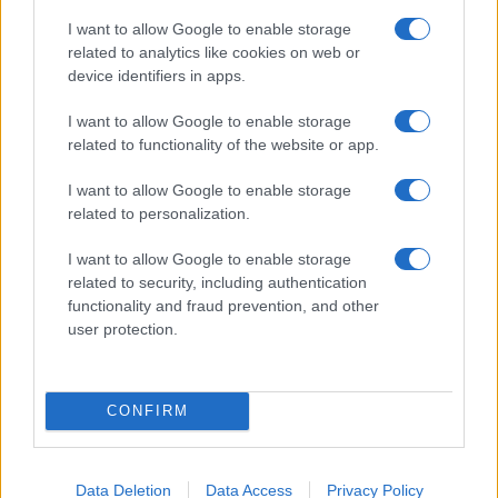
cégcsoportokhoz nem kerültek.
I want to allow Google to enable storage
related to analytics like cookies on web or
device identifiers in apps.
– Az autóipar attól teljesen eltérő irányba ment el, mint
I want to allow Google to enable storage
amivel azonosulni tudok. Azért szeretem a régi autót, mert
related to functionality of the website or app.
világnézet, igényesség, elegancia társul hozzá. Egy ilyen
autót öröm birtokolni; gyönyörködni is lehet benne, mint egy
I want to allow Google to enable storage
related to personalization.
műtárgyban, de használni is. Ipartörténeti emlék: a formája, a
tervezése olyan módon tükrözi azt, ahogyan az adott kor
I want to allow Google to enable storage
gondolkodott a szépségről, akár egy képzőművészeti
related to security, including authentication
functionality and fraud prevention, and other
alkotás, és sok kézműves szakma tudását is őrzi. Nemcsak
user protection.
gyártósor van mögötte, hanem érezhető az ember jelenléte
is.
CONFIRM
Data Deletion
Data Access
Privacy Policy