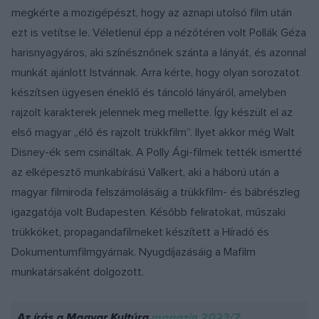
megkérte a mozigépészt, hogy az aznapi utolsó film után
ezt is vetítse le. Véletlenül épp a nézőtéren volt Pollák Géza
harisnyagyáros, aki színésznőnek szánta a lányát, és azonnal
munkát ajánlott Istvánnak. Arra kérte, hogy olyan sorozatot
készítsen ügyesen éneklő és táncoló lányáról, amelyben
rajzolt karakterek jelennek meg mellette. Így készült el az
első magyar „élő és rajzolt trükkfilm”. Ilyet akkor még Walt
Disney-ék sem csináltak. A Polly Ági-filmek tették ismertté
az elképesztő munkabírású Valkert, aki a háború után a
magyar filmiroda felszámolásáig a trükkfilm- és bábrészleg
igazgatója volt Budapesten. Később feliratokat, műszaki
trükköket, propagandafilmeket készített a Híradó és
Dokumentumfilmgyárnak. Nyugdíjazásáig a Mafilm
munkatársaként dolgozott.
Az írás a Magyar Kultúra
magazin 2023/7.