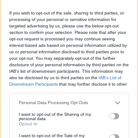
– A pályaválasztásomban kétségkívül szerepet játszott az,
If you wish to opt-out of the sale, sharing to third parties, or
amit az osztrák rokonoknál láttam: a rendkívüli jómód,
processing of your personal or sensitive information for
amelyet ők üzletemberként teremtettek – folytatja a
targeted advertising by us, please use the below opt-out
section to confirm your selection. Please note that after your
történetét Viktor. – Már akkor üzletember akartam lenni –
opt-out request is processed you may continue seeing
aztán az élet úgy hozta, hogy az autók és az ingatlanok
interest-based ads based on personal information utilized by
körül bontakozott ki a szakmai életem.
us or personal information disclosed to third parties prior to
your opt-out. You may separately opt-out of the further
disclosure of your personal information by third parties on the
Hogyan lett a Rolls-Royce és a Bentley magyarországi
IAB’s list of downstream participants. This information may
képviselője? Mint ő fogalmaz: váratlanul, meghívás nyomán.
also be disclosed by us to third parties on the
IAB’s List of
Downstream Participants
that may further disclose it to other
Az 1980-as évek második felében néhány barátjával
third parties.
elhatározta, hogy exkluzív autókiállítást rendeznek
Please note that this website/app uses one or more Google
Budapesten. A kiállítási kollekciót külföldi barátoktól,
Personal Data Processing Opt Outs
services and may gather and store information including but
ismerősöktől és azok ismerőseitől kunyerálták össze, és a
not limited to your visit or usage behaviour. You may click to
I want to opt-out of the Sharing of my
personal data.
Sportcsarnok lett a nagyszabású autószalon helyszíne.
grant or deny consent to Google and its third-party tags to
Opted In
use your data for below specified purposes in below Google
Viktor felkereste a bécsi Rolls-Royce képviseletet, hogy
consent section.
I want to opt-out of the Sale of my
autókat kérjen, és e hívás nyomán a kiállításra begördült egy