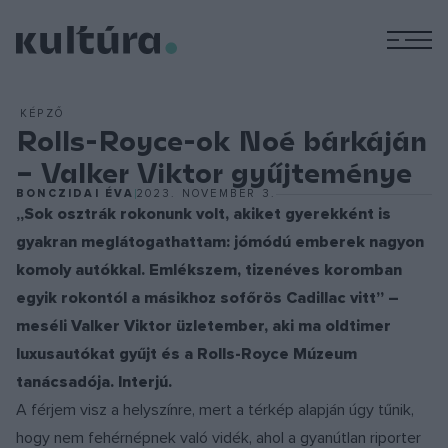
M
KÉPZŐ
Rolls-Royce-ok Noé bárkáján
– Valker Viktor gyűjteménye
BONCZIDAI ÉVA
2023. NOVEMBER 3.
„Sok osztrák rokonunk volt, akiket gyerekként is
gyakran meglátogathattam: jómódú emberek nagyon
komoly autókkal. Emlékszem, tizenéves koromban
egyik rokontól a másikhoz sofőrös Cadillac vitt” –
meséli Valker Viktor üzletember, aki ma oldtimer
luxusautókat gyűjt és a Rolls-Royce Múzeum
tanácsadója. Interjú.
A férjem visz a helyszínre, mert a térkép alapján úgy tűnik,
hogy nem fehérnépnek való vidék, ahol a gyanútlan riporter