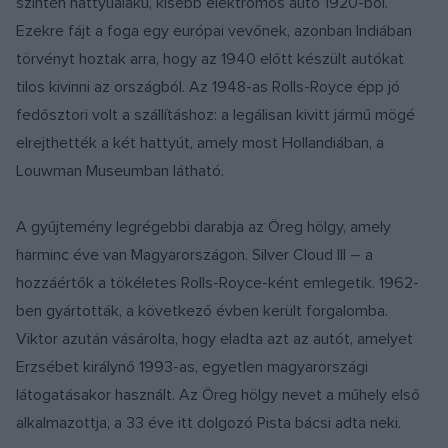
szintén hattyúalakú, kisebb elektromos autó 1920-ból.
Ezekre fájt a foga egy európai vevőnek, azonban Indiában
törvényt hoztak arra, hogy az 1940 előtt készült autókat
tilos kivinni az országból. Az 1948-as Rolls-Royce épp jó
fedősztori volt a szállításhoz: a legálisan kivitt jármű mögé
elrejthették a két hattyút, amely most Hollandiában, a
Louwman Museumban látható.
A gyűjtemény legrégebbi darabja az Öreg hölgy, amely
harminc éve van Magyarországon. Silver Cloud III – a
hozzáértők a tökéletes Rolls-Royce-ként emlegetik. 1962-
ben gyártották, a következő évben került forgalomba.
Viktor azután vásárolta, hogy eladta azt az autót, amelyet
Erzsébet királynő 1993-as, egyetlen magyarországi
látogatásakor használt. Az Öreg hölgy nevet a műhely első
alkalmazottja, a 33 éve itt dolgozó Pista bácsi adta neki.