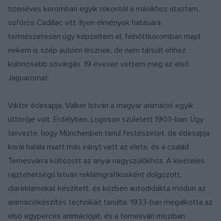
tizenéves koromban egyik rokontól a másikhoz utaztam,
sofőrös Cadillac vitt. Ilyen élmények hatására
természetesen úgy képzeltem el, felnőttkoromban majd
nekem is szép autóim lesznek, de nem társult ehhez
különösebb sóvárgás. 19 évesen vettem meg az első
Jaguaromat.
Viktor édesapja, Valker István a magyar animáció egyik
úttörője volt. Erdélyben, Lugoson született 1903-ban. Úgy
tervezte, hogy Münchenben tanul festészetet, de édesapja
korai halála miatt más irányt vett az élete, és a család
Temesvárra költözött az anyai nagyszülőkhöz. A kivételes
rajztehetségű István reklámgrafikusként dolgozott,
diareklámokat készített, és közben autodidakta módon az
animációkészítés technikáit tanulta. 1933-ban megalkotta az
első egyperces animációját, és a temesvári moziban